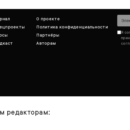
рнал
О проекте
ецпроекты
Политика конфиденциальности
Я со
рсы
Партнёры
при
дкаст
Авторам
согл
им редакторам: