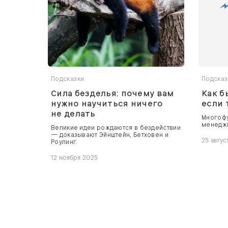
Подсказки
Подсказ
Сила безделья: почему вам
Как б
нужно научиться ничего
если
не делать
Многофу
менеджм
Великие идеи рождаются в бездействии
— доказывают Эйнштейн, Бетховен и
25 авгус
Роулинг.
12 ноября 2025