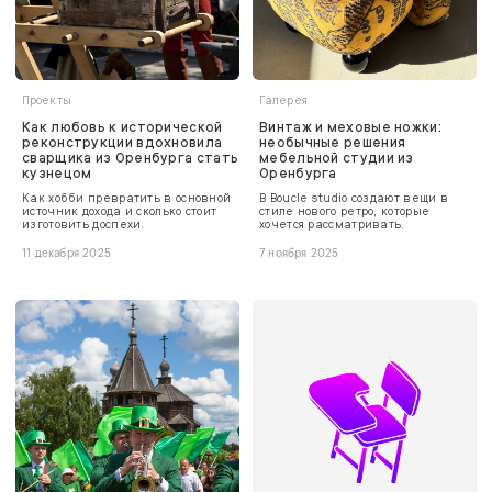
Проекты
Галерея
Как любовь к исторической
Винтаж и меховые ножки:
реконструкции вдохновила
необычные решения
сварщика из Оренбурга стать
мебельной студии из
кузнецом
Оренбурга
Как хобби превратить в основной
В Boucle studio создают вещи в
источник дохода и сколько стоит
стиле нового ретро, которые
изготовить доспехи.
хочется рассматривать.
11 декабря 2025
7 ноября 2025