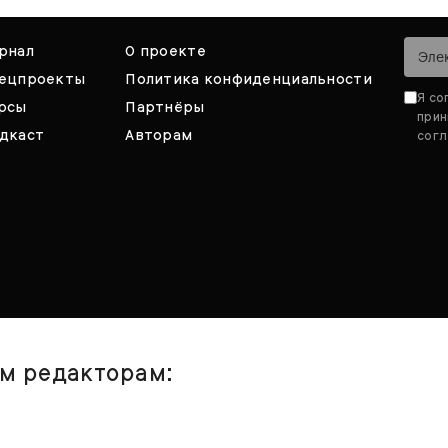
рнал
О проекте
ецпроекты
Политика конфиденциальности
Я со
рсы
Партнёры
при
дкаст
Авторам
согл
им редакторам: