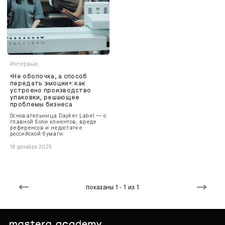
Интервью
«Не оболочка, а способ
передать эмоции»: как
устроено производство
упаковки, решающее
проблемы бизнеса
Основательница Dayker Label — о
главной боли клиентов, вреде
референсов и недостатке
российской бумаги.
18 декабря 2025
показаны 1 - 1 из 1