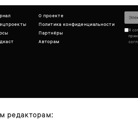
рнал
О проекте
ецпроекты
Политика конфиденциальности
Я со
рсы
Партнёры
при
дкаст
Авторам
согл
им редакторам: