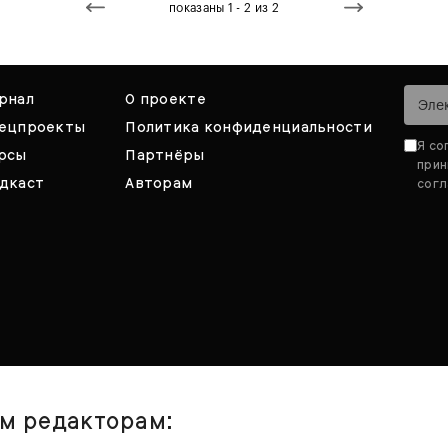
показаны 1 - 2 из 2
рнал
О проекте
ецпроекты
Политика конфиденциальности
Я со
рсы
Партнёры
при
дкаст
Авторам
согл
им редакторам: