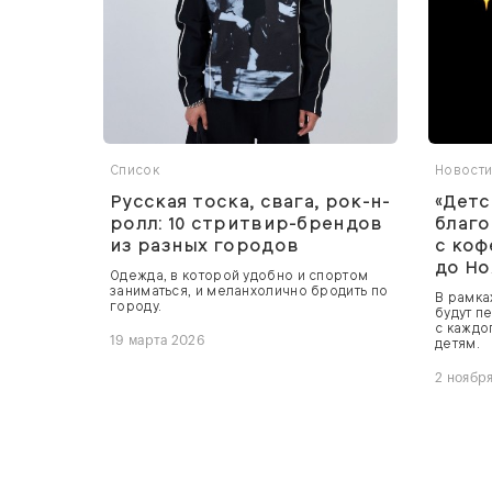
Список
Новост
Русская тоска, свага, рок-н-
«Детс
ролл: 10 стритвир-брендов
благ
из разных городов
с коф
до Но
Одежда, в которой удобно и спортом
заниматься, и меланхолично бродить по
В рамка
городу.
будут п
с каждо
19 марта 2026
детям.
2 ноябр