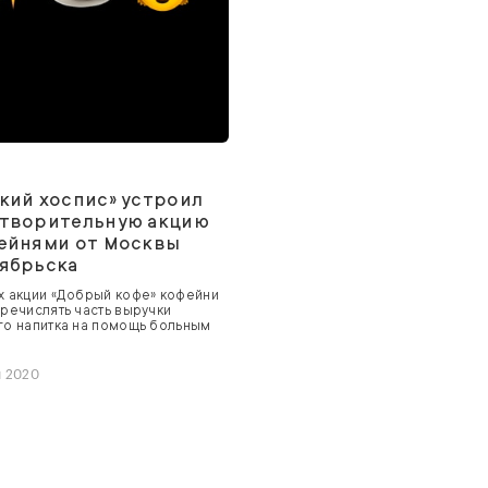
и
кий хоспис» устроил
отворительную акцию
ейнями от Москвы
ябрьска
х акции «Добрый кофе» кофейни
еречислять часть выручки
го напитка на помощь больным
я 2020