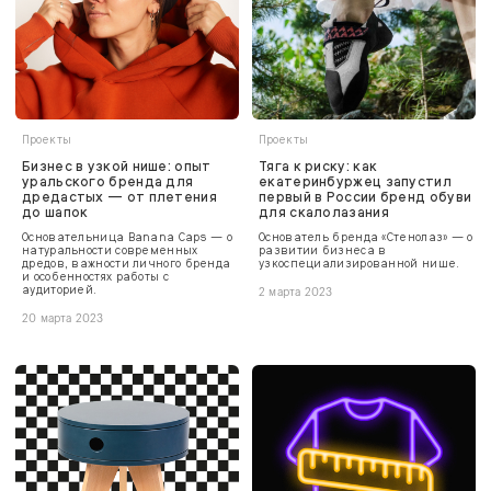
Проекты
Проекты
Бизнес в узкой нише: опыт
Тяга к риску: как
уральского бренда для
екатеринбуржец запустил
дредастых — от плетения
первый в России бренд обуви
до шапок
для скалолазания
Основательница Banana Caps — о
Основатель бренда «Стенолаз» — о
натуральности современных
развитии бизнеса в
дредов, важности личного бренда
узкоспециализированной нише.
и особенностях работы с
аудиторией.
2 марта 2023
20 марта 2023