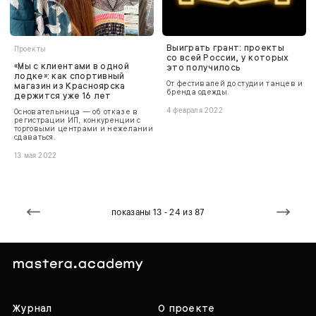
Выиграть грант: проекты
Проекты
со всей России, у которых
«Мы с клиентами в одной
это получилось
лодке»: как спортивный
От фестивалей до студии танцев и
магазин из Красноярска
бренда одежды.
держится уже 16 лет
Основательница — об отказе в
4 февраля 2022
регистрации ИП, конкуренции с
торговыми центрами и нежелании
сдаваться.
13 мая 2022
показаны 13 - 24 из 87
Журнал
О проекте