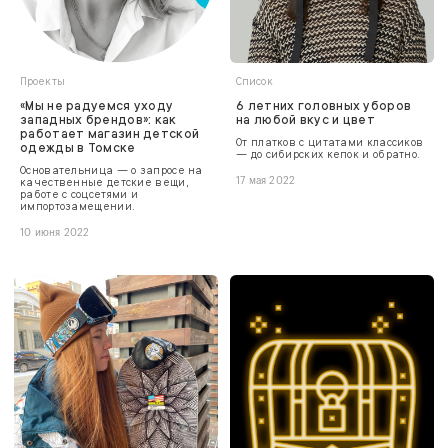
Проекты
Список
«Мы не радуемся уходу
6 летних головных уборов
западных брендов»: как
на любой вкус и цвет
работает магазин детской
От платков с цитатами классиков
одежды в Томске
— до сибирских кепок и обратно.
Основательница — о запросе на
качественные детские вещи,
17 мая 2022
работе с соцсетями и
импортозамещении.
10 июня 2022