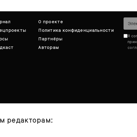
рнал
О проекте
ецпроекты
Политика конфиденциальности
Я со
рсы
Партнёры
при
дкаст
Авторам
согл
им редакторам: