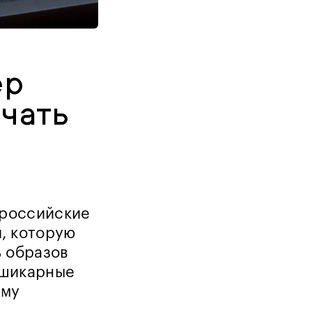
ер
ечать
 российские
, которую
ь образов
 шикарные
ему