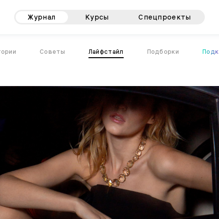
Журнал
Курсы
Спецпроекты
тории
Советы
Лайфстайл
Подборки
Подк