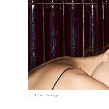
M_U_R
, Санкт-Петербург