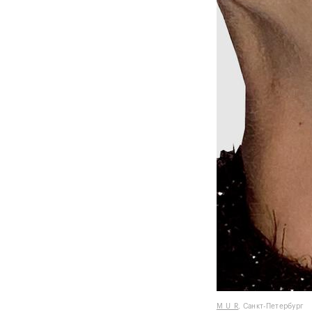
M_U_R
, Санкт-Петербург