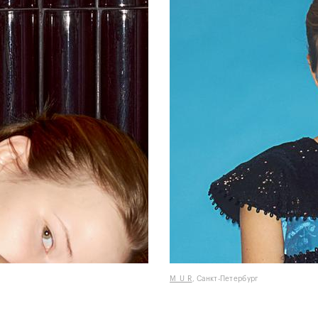
M_U_R
, Санкт-Петербург