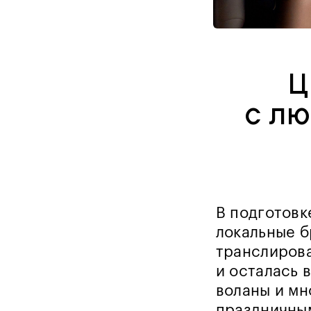
Ц
с лю
В подготовк
локальные б
транслирова
и осталась 
воланы и мн
праздничным