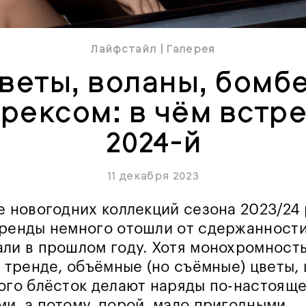
Лайфстайл
|
Галерея
веты, воланы, бомб
рексом: в чём встр
2024-й
11 декабря 2023
е новогодних коллекций сезона 2023/24
ренды немного отошли от сдержанности
ли в прошлом году. Хотя монохромност
в тренде, объёмные (но съёмные) цветы,
ого блёсток делают наряды по-настоящ
и, а потому, порой, мало пригодными