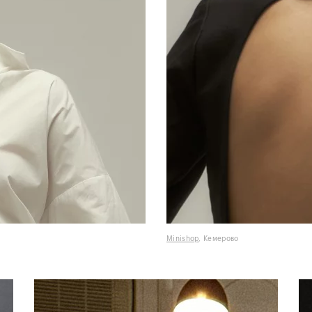
Minishop
, Кемерово