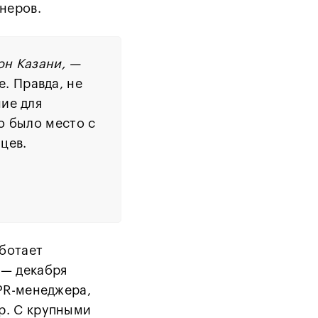
неров.
он Казани, —
. Правда, не
ие для
о было место с
цев.
аботает
 — декабря
 PR-менеджера,
р. С крупными