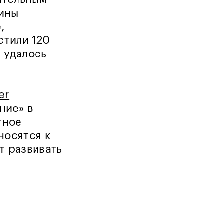
зины
,
стили 120
 удалось
er
ние» в
тное
носятся к
т развивать