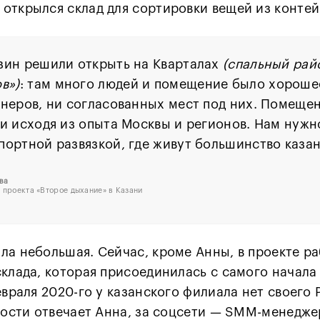
открылся склад для сортировки вещей из контей
зин решили открыть на Кварталах
(спальный рай
в»)
: там много людей и помещение было хорошее
неров, ни согласованных мест под них. Помещен
и исходя из опыта Москвы и регионов. Нам нужн
ортной развязкой, где живут большинство казан
ва
 проекта «Второе дыхание» в Казани
ла небольшая. Сейчас, кроме Анны, в проекте р
склада, которая присоединилась с самого начала
евраля 2020-го у казанского филиала нет своего
вности отвечает Анна, за соцсети — SMM-менедже