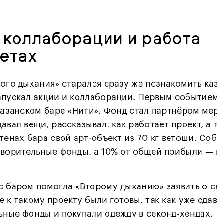
 коллаборации и работа
етах
рого дыхания» старался сразу же познакомить ка
апускал акции и коллаборации. Первым событием
 казанском баре «Нити». Фонд стал партнёром ме
авал вещи, рассказывал, как работает проект, а 
тенах бара свой арт-объект из 70 кг ветоши. Со
творительные фонды, а 10% от общей прибыли — 
с баром помогла «Второму дыханию» заявить о с
 к такому проекту были готовы, так как уже сда
ьные фонды и покупали одежду в секонд-хендах.