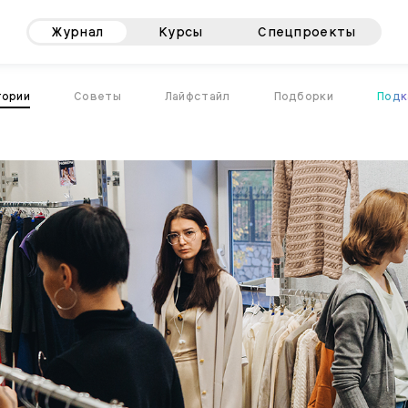
Журнал
Курсы
Спецпроекты
тории
Советы
Лайфстайл
Подборки
Подк