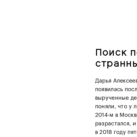
Поиск п
странн
Дарья Алексеев
появилась посл
вырученные де
поняли, что у 
2014-м в Москв
разрастался, и
в 2018 году пя