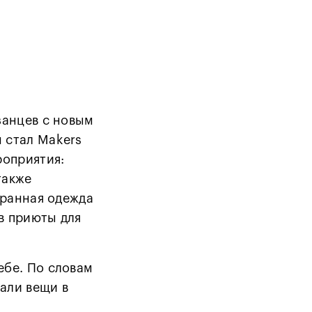
занцев с новым
 стал Makers
роприятия:
также
бранная одежда
в приюты для
ебе. По словам
вали вещи в