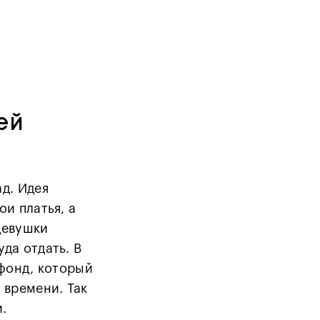
ей
д. Идея
ои платья, а
девушки
да отдать. В
 фонд, который
 времени. Так
.