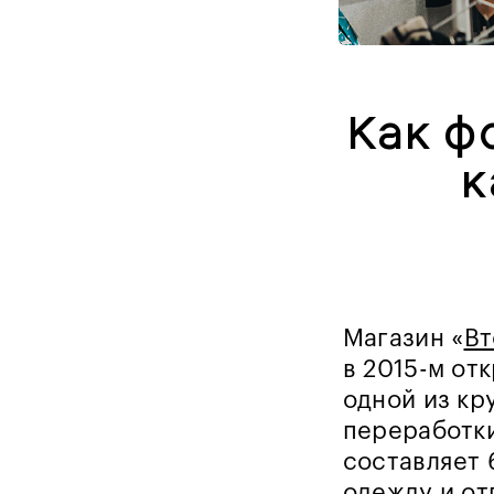
Как ф
к
Магазин «
Вт
в 2015-м от
одной из кр
переработки
составляет 
одежду и о