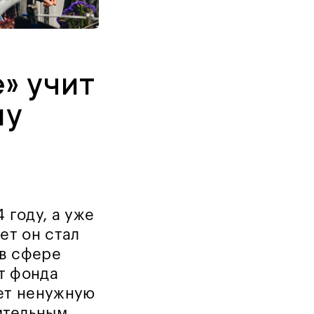
» учит
му
 году, а уже
ет он стал
в сфере
т фонда
ает ненужную
ительным