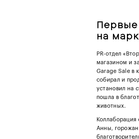
Первые
на марк
PR-отдел «Вто
магазином и з
Garage Sale в
собирал и прод
установил на с
пошла в благо
животных.
Коллаборация 
Анны, горожане
благотворител