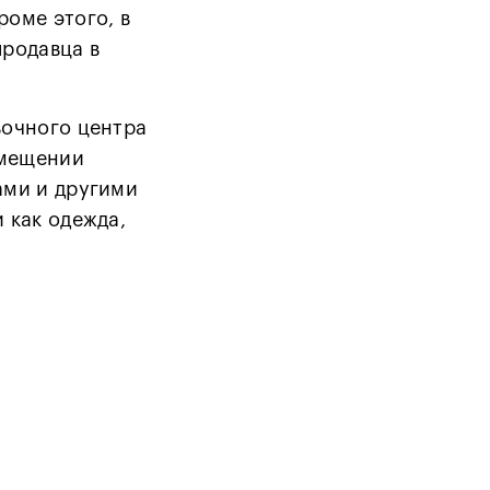
роме этого, в
продавца в
вочного центра
омещении
ами и другими
 как одежда,