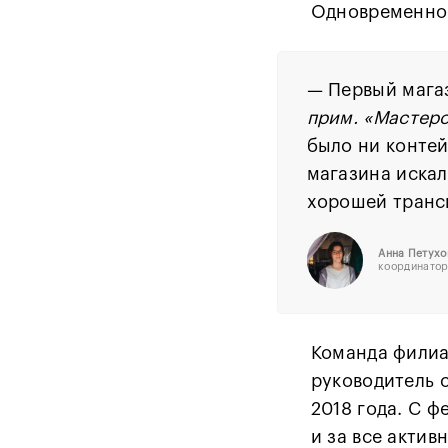
Одновременно 
— Первый мага
прим. «Мастеро
было ни контей
магазина искал
хорошей трансп
А
нна Петухо
координатор
Команда филиа
руководитель 
2018 года. С ф
и за все акти