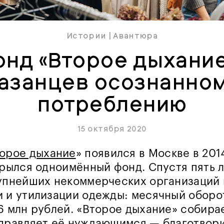
Истории
|
Авантюра
онд «Второе дыхание
азанцев осознанно
потреблению
15 октября 2020
орое дыхание
» появился в Москве в 2014
крылся одноимённый фонд. Спустя пять л
упнейших некоммерческих организаций 
 и утилизации одежды: месячный оборо
6 млн рублей. «Второе дыхание» собир
тправляет её нуждающимся — благотвор