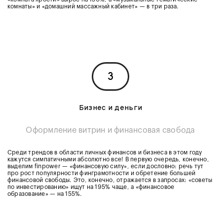
комнаты» и «домашний массажный кабинет» — в три раза.
3
Бизнес и деньги
Оформление витрин и финансовая свобода
Среди трендов в области личных финансов и бизнеса в этом году
кажутся симпатичными абсолютно все! В первую очередь, конечно,
выделим finpower — «финансовую силу», если дословно: речь тут
про рост популярности финграмотности и обретение большей
финансовой свободы. Это, конечно, отражается в запросах: «советы
по инвестированию» ищут на 195% чаще, а «финансовое
образование» — на 155%.