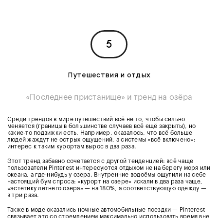
5
Путешествия и отдых
«Последнее пристанище» и тренд на озёра
Среди трендов в мире путешествий всё не то, чтобы сильно
меняется (границы в большинстве случаев всё ещё закрыты), но
какие-то подвижки есть. Например, оказалось, что всё больше
людей жаждут не острых ощущений, а системы «всё включено»:
интерес к таким курортам вырос в два раза.
Этот тренд забавно сочетается с другой тенденцией: всё чаще
пользователи Pinterest интересуются отдыхом не на берегу моря или
океана, а где-нибудь у озера. Внутренние водоёмы ощутили на себе
настоящий бум спроса: «курорт на озере» искали в два раза чаще,
«эстетику летнего озера» — на 180%, а соответствующую одежду —
в три раза.
Также в моде оказались ночные автомобильные поездки — Pinterest
связывает это со стремлением максимально использовать время вне