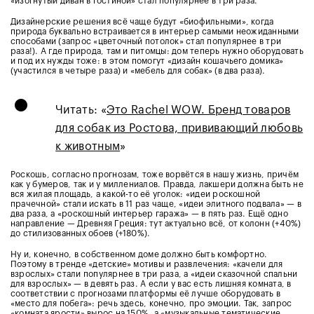
«изогнутый диван в гостиной» стал популярнее в три раза.
Дизайнерские решения всё чаще будут «биофильными», когда
природа буквально встраивается в интерьер самыми неожиданными
способами (запрос «цветочный потолок» стал популярнее в три
раза!). А где природа, там и питомцы: дом теперь нужно оборудовать
и под их нужды тоже: в этом помогут «дизайн кошачьего домика»
(участился в четыре раза) и «мебель для собак» (в два раза).
•
Читать: «
Это Rachel WOW. Бренд товаров
для собак из Ростова, прививающий любовь
к животным
»
Роскошь, согласно прогнозам, тоже ворвётся в нашу жизнь, причём
как у бумеров, так и у миллениалов. Правда, лакшери должна быть не
вся жилая площадь, а какой-то её уголок: «идеи роскошной
прачечной» стали искать в 11 раз чаще, «идеи элитного подвала» — в
два раза, а «роскошный интерьер гаража» — в пять раз. Ещё одно
направление — Древняя Греция: тут актуально всё, от колонн (+40%)
до стилизованных обоев (+180%).
Ну и, конечно, в собственном доме должно быть комфортно.
Поэтому в тренде «детские» мотивы и развлечения: «качели для
взрослых» стали популярнее в три раза, а «идеи сказочной спальни
для взрослых» — в девять раз. А если у вас есть лишняя комната, в
соответствии с прогнозами платформы её лучше оборудовать в
«место для побега»: речь здесь, конечно, про эмоции. Так, запрос
«комната ярости» вырос на 150%, а «музыкальные тематические