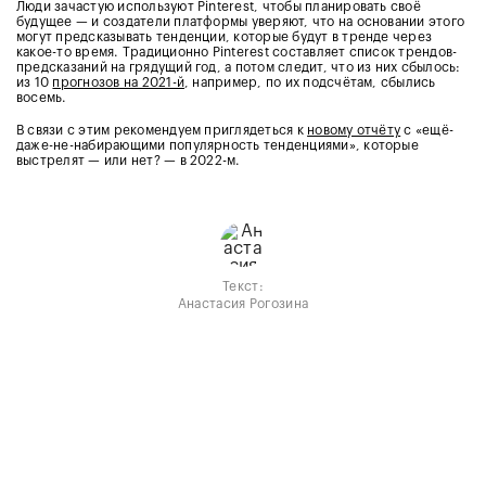
Люди зачастую используют Pinterest, чтобы планировать своё
будущее — и создатели платформы уверяют, что на основании этого
могут предсказывать тенденции, которые будут в тренде через
какое-то время. Традиционно Pinterest составляет список трендов-
предсказаний на грядущий год, а потом следит, что из них сбылось:
из 10
прогнозов на 2021-й
, например, по их подсчётам, сбылись
восемь.
В связи с этим рекомендуем приглядеться к
новому отчёту
с «ещё-
даже-не-набирающими популярность тенденциями», которые
выстрелят — или нет? — в 2022-м.
Текст:
Анастасия Рогозина