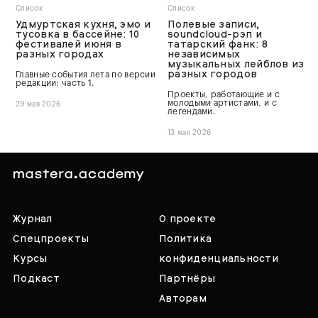
Список
Список
Удмуртская кухня, эмо и
Полевые записи,
тусовка в бассейне: 10
soundcloud-рэп и
фестивалей июня в
татарский фанк: 8
разных городах
независимых
музыкальных лейблов из
разных городов
Главные события лета по версии
редакции: часть 1.
Проекты, работающие и с
молодыми артистами, и с
29 мая 2026
легендами.
13 мая 2026
Журнал
О проекте
Спецпроекты
Политика
Курсы
конфиденциальности
Подкаст
Партнёры
Авторам