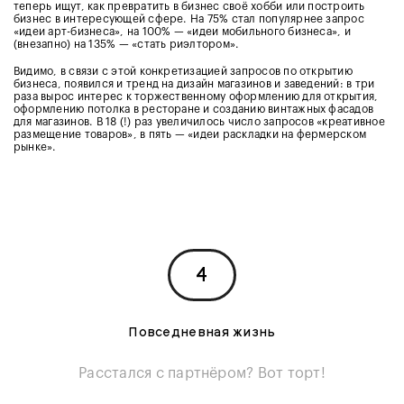
теперь ищут, как превратить в бизнес своё хобби или построить
бизнес в интересующей сфере. На 75% стал популярнее запрос
«идеи арт-бизнеса», на 100% — «идеи мобильного бизнеса», и
(внезапно) на 135% — «стать риэлтором».
Видимо, в связи с этой конкретизацией запросов по открытию
бизнеса, появился и тренд на дизайн магазинов и заведений: в три
раза вырос интерес к торжественному оформлению для открытия,
оформлению потолка в ресторане и созданию винтажных фасадов
для магазинов. В 18 (!) раз увеличилось число запросов «креативное
размещение товаров», в пять — «идеи раскладки на фермерском
рынке».
4
Повседневная жизнь
Расстался с партнёром? Вот торт!