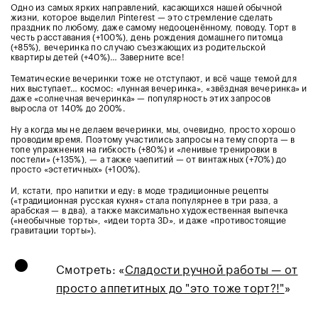
Одно из самых ярких направлений, касающихся нашей обычной
жизни, которое выделил Pinterest — это стремление сделать
праздник по любому, даже самому недооценённому, поводу. Торт в
честь расставания (+100%), день рождения домашнего питомца
(+85%), вечеринка по случаю съезжающих из родительской
квартиры детей (+40%)… Заверните все!
Тематические вечеринки тоже не отступают, и всё чаще темой для
них выступает… космос: «лунная вечеринка», «звёздная вечеринка» и
даже «солнечная вечеринка» — популярность этих запросов
выросла от 140% до 200%.
Ну а когда мы не делаем вечеринки, мы, очевидно, просто хорошо
проводим время. Поэтому участились запросы на тему спорта — в
топе упражнения на гибкость (+80%) и «ленивые тренировки в
постели» (+135%), — а также чаепитий — от винтажных (+70%) до
просто «эстетичных» (+100%).
И, кстати, про напитки и еду: в моде традиционные рецепты
(«традиционная русская кухня» стала популярнее в три раза, а
арабская — в два), а также максимально художественная выпечка
(«необычные торты», «идеи торта 3D», и даже «противостоящие
гравитации торты»).
•
Смотреть: «
Сладости ручной работы — от
просто аппетитных до "это тоже торт?!"
»