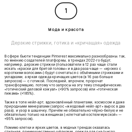
1
Мода и красота
Дерзкие стрижки, готика и «кричащая» одежда
В сфере бьюти тенденции Pinterest максимально разнообразны: так,
по мнению создателей платформы, в трендах 2022-го будут,
например, дерзкие стрижки (пользователи в 12 раз чаще стали
искать «краски для бритой головы» и в два раза чаще — «ирокез с
короткими волосами») будут сочетаться с объёмными стрижками и
укладками, а яркая одежда кричащих цветов (в 16 раз больше
запросов) — с готикой. Последней, впрочем, пророчат
трансформацию, потому что запросы на эту тему специфические:
«готический деловой кэжуал» (+90% запросов) или «готическая
пижама» (+185%).
Также в топе нейл-арт, вдохновлённый планетами, космосом и даже
природными минералами (запрос «жеодовый нейл-арт» вырос в два
раза), и узор в шашечку. Причём не обязательно чёрно-белую и не
обязательно только на женщинах («клетчатый костюм мужской» —
+95% запросов).
Помимо клетки и ярких цветов, в модных трендах оказалась
стильная, преимущественно шёлковая, одежда для сна (число