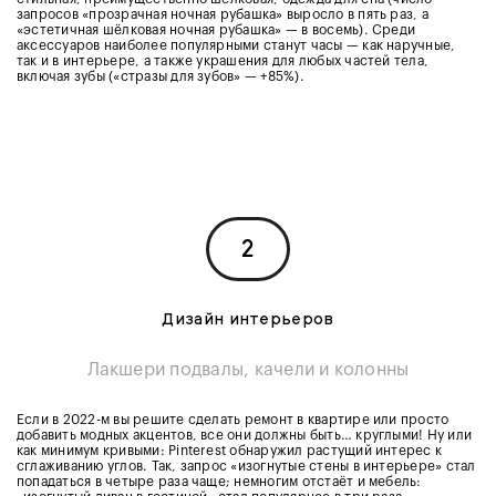
запросов «прозрачная ночная рубашка» выросло в пять раз, а
«эстетичная шёлковая ночная рубашка» — в восемь). Среди
аксессуаров наиболее популярными станут часы — как наручные,
так и в интерьере, а также украшения для любых частей тела,
включая зубы («стразы для зубов» — +85%).
2
Дизайн интерьеров
Лакшери подвалы, качели и колонны
Если в 2022-м вы решите сделать ремонт в квартире или просто
добавить модных акцентов, все они должны быть… круглыми! Ну или
как минимум кривыми: Pinterest обнаружил растущий интерес к
сглаживанию углов. Так, запрос «изогнутые стены в интерьере» стал
попадаться в четыре раза чаще; немногим отстаёт и мебель: