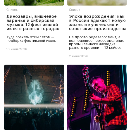
Список
Список
Динозавры, вишнёвое
Эпоха возрождения: как
варенье и сибирская
в России вдыхают новую
музыка: 12 фестивалей
жизнь в купеческие и
июля в разных городах
советские производства
Куда поехать этим летом —
Не просто редевелопмент, а
подборка фестивалей июля.
полноценное переосмысление
промышленного наследия
разного времени — 12 кейсов.
10 июня 2026
2 июня 2026