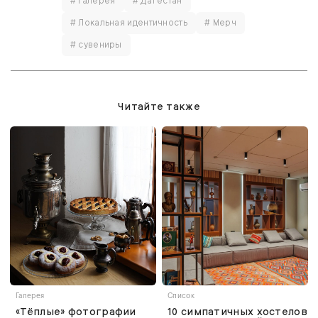
# Галерея
# Дагестан
# Локальная идентичность
# Мерч
# сувениры
Читайте также
Галерея
Список
«Тёплые» фотографии
10 симпатичных хостелов