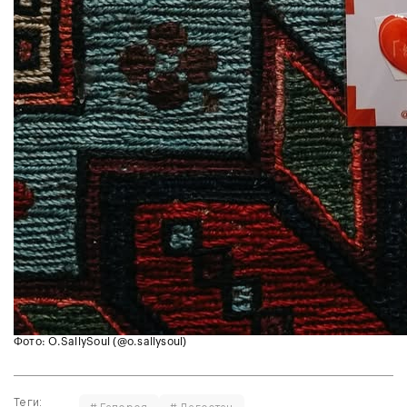
Фото: O.SallySoul (@o.sallysoul)
Теги: