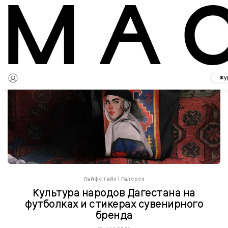
Жу
Лайфстайл
|
Галерея
Культура народов Дагестана на
футболках и стикерах сувенирного
бренда