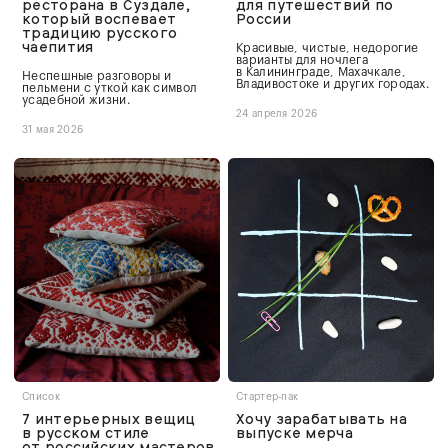
ресторана в Суздале,
для путешествий по
который воспевает
России
традицию русского
чаепития
Красивые, чистые, недорогие
варианты для ночлега
в Калининграде, Махачкале,
Неспешные разговоры и
Владивостоке и других городах.
пельмени с уткой как символ
усадебной жизни.
24 апреля 2026
31 мая 2026
Список
Стартер-пак
7 интерьерных вещиц
Хочу зарабатывать на
в русском стиле
выпуске мерча
от российских мастеров