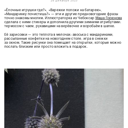
26 декабря 2023
«Ёлочные игрушки где?», «Варежки положи на батарею»,
«Мандаринку почистишь?» — эти и другие предновогодние фразы
точно знакомы многим. Иллюстраторка из Чебоксар
Маша Горюнова
сделала с ними стикеры и дополнила другими зимними атрибутами:
термосом с чаем, рукавицами на верёвочке и воробьём в шапке.
Её зарисовки — это теплота в мелочах: авоська с мандаринами,
рассыпанные конфетки на новогоднем столе, игра в снежки
за окном. Такие рисунки она помещает на открытки, которые можно
послать близким или просто вложить в подарок.