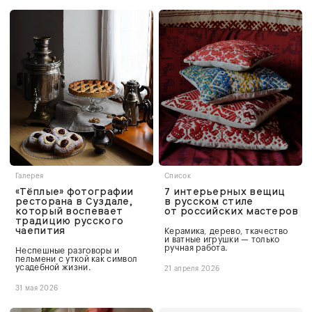
Галерея
Список
«Тёплые» фотографии
7 интерьерных вещиц
ресторана в Суздале,
в русском стиле
который воспевает
от российских мастеров
традицию русского
чаепития
Керамика, дерево, ткачество
и ватные игрушки — только
ручная работа.
Неспешные разговоры и
пельмени с уткой как символ
усадебной жизни.
21 апреля 2026
31 мая 2026