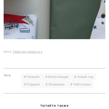
Фото:
Telegram masha.g.v
Теги:
# Галерея
# Иллюстрации
# Новый год
# Подарки
# Праздники
# Чебоксары
Читайте также