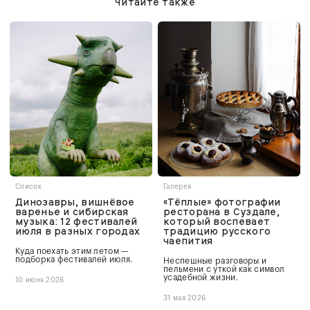
Читайте также
Список
Галерея
Динозавры, вишнёвое
«Тёплые» фотографии
варенье и сибирская
ресторана в Суздале,
музыка: 12 фестивалей
который воспевает
июля в разных городах
традицию русского
чаепития
Куда поехать этим летом —
подборка фестивалей июля.
Неспешные разговоры и
пельмени с уткой как символ
усадебной жизни.
10 июня 2026
31 мая 2026