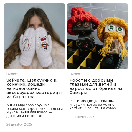
Галерея
Галерея
Зайчата, Щелкунчик и,
Роботы с добрыми
конечно, лошади
глазами для детей и
на новогодних
взрослых от бренда из
аксессуарах мастерицы
Самары
из Саратова
Развивающие деревянные
игрушки, которые можно
Анна Сидорова вручную
крутить и вешать на сумку.
расшивает воротники, варежки
и украшения для волос —
детские и не только.
19 декабря 2025
26 декабря 2025