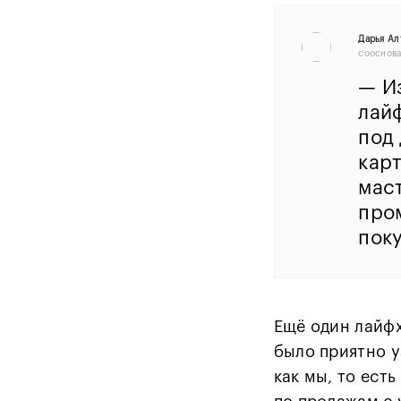
Дарья Ал
сооснова
—
И
лайф
под 
кар
мас
про
поку
Ещё один лайфх
было приятно у
как мы, то ест