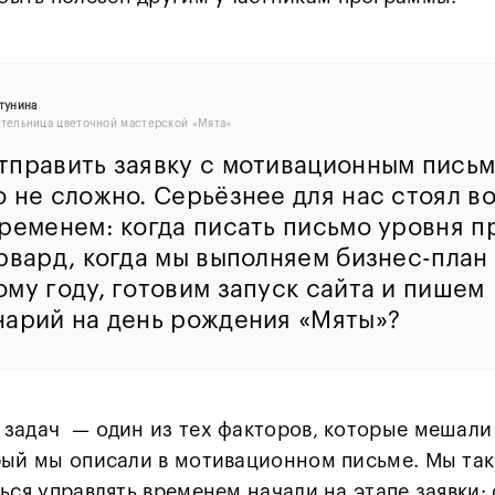
тунина
тельница цветочной мастерской «Мята»
тправить заявку с мотивационным пись
о не сложно. Серьёзнее для нас стоял в
временем: когда писать письмо уровня п
рвард, когда мы выполняем бизнес-план
му году, готовим запуск сайта и пишем
нарий на день рождения «Мяты»?
задач — один из тех факторов, которые мешали
рый мы описали в мотивационном письме. Мы так
ться управлять временем начали на этапе заявки: