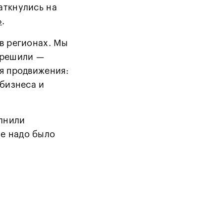
аткнулись на
»
.
в регионах. Мы
 решили —
ля продвижения:
 бизнеса и
олнили
е надо было