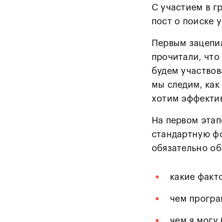
С участием в г
пост о поиске 
Первым зацепил
прочитали, что
будем участвов
мы следим, как
хотим эффектив
На первом этап
стандартную ф
обязательно об
•
какие факт
•
чем програ
•
чем я могу