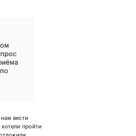
мом
опрос
риёма
 по
 нам вести
 хотели пройти
 отложили