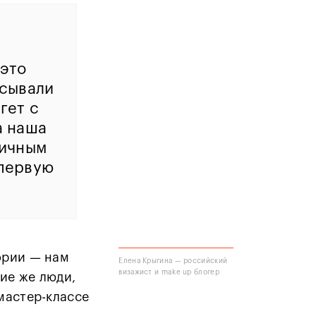
 это
исывали
гет с
а наша
личным
 первую
ории — нам
Елена Крыгина — российский
визажист и make up блогер
кие же люди,
мастер-классе