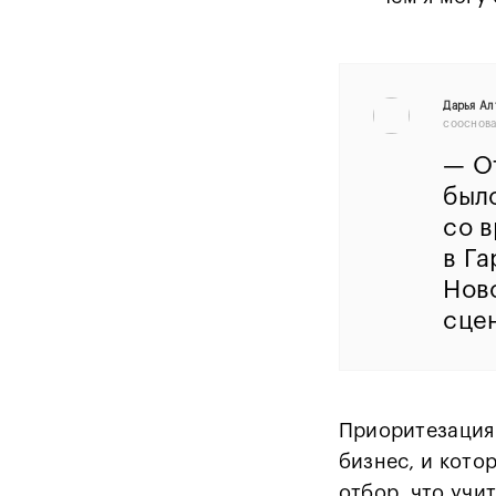
Дарья Ал
сооснова
—
О
был
со 
в Га
Ново
сце
Приоритезация 
бизнес, и кото
отбор, что учи