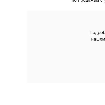
по продажам с 
Подроб
нашем