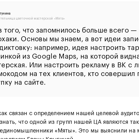
тунина
тельница цветочной мастерской «Мята»
з того, что запомнилось больше всего —
хаки. Основы мы знаем, а вот идеи зап
диктовку: например, идея настроить тар
тинкой из Google Maps, на которой видн
терская. Или настроить рекламу в ВК с 
мокодом на тех клиентов, кто совершил
пку на сайте.
ак связан с определением нашей целевой аудит
знать, что одной из групп нашей ЦА являются та
ь единомышленники «Мяты». Это мы выяснили на 