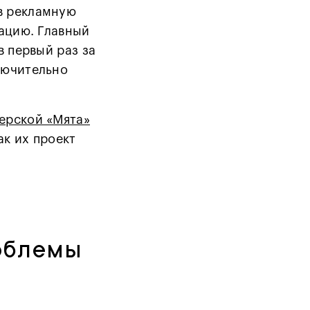
в рекламную
зацию. Главный
в первый раз за
лючительно
ерской «Мята»
ак их проект
роблемы