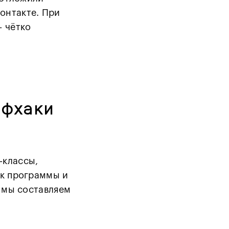
онтакте. При
— чётко
йфхаки
-классы,
ок программы и
с мы составляем