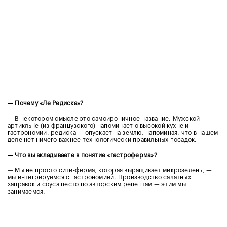
— Почему «Ле Редиска»?
— В некотором смысле это самоироничное название. Мужской
артикль le (из французского) напоминает о высокой кухне и
гастрономии, редиска — опускает на землю, напоминая, что в нашем
деле нет ничего важнее технологически правильных посадок.
— Что вы вкладываете в понятие «гастроферма»?
— Мы не просто сити-ферма, которая выращивает микрозелень, —
мы интегрируемся с гастрономией. Производство салатных
заправок и соуса песто по авторским рецептам — этим мы
занимаемся.