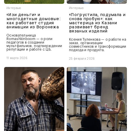
Интервью
Интервью
«Изи деньги» и
«Погрустила, подумала и
многодетные домовые:
снова пробую»: как
как работает студия
мастерица из Казани
анимации из Воронежа
развивает бренд
вязаных изделий
Основательница
Romashkinboom — о роли
Ксения Туленкова — о работе на
педагогов в создании
заказ, организации
мультфильмов, подтверждении
совместников и трансформации
репутации и работе с ЦБ.
подхода и продукта.
11 марта 2026
25 февраля 2026