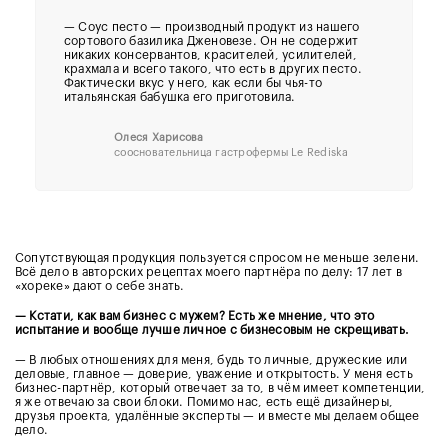
—
Соус песто — производный продукт из нашего
сортового базилика Дженовезе. Он не содержит
никаких консервантов, красителей, усилителей,
крахмала и всего такого, что есть в других песто.
Фактически вкус у него, как если бы чья-то
итальянская бабушка его приготовила.
Олеся Харисова
соосновательница гастрофермы Le Rediska
Сопутствующая продукция пользуется спросом не меньше зелени.
Всё дело в авторских рецептах моего партнёра по делу: 17 лет в
«хореке» дают о себе знать.
— Кстати, как вам бизнес с мужем? Есть же мнение, что это
испытание и вообще лучше личное с бизнесовым не скрещивать.
— В любых отношениях для меня, будь то личные, дружеские или
деловые, главное — доверие, уважение и открытость. У меня есть
бизнес-партнёр, который отвечает за то, в чём имеет компетенции,
я же отвечаю за свои блоки. Помимо нас, есть ещё дизайнеры,
друзья проекта, удалённые эксперты — и вместе мы делаем общее
дело.