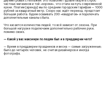
двухметровых стеллажей: это позволяет удовлетворить спрос
частных магазинов и той «хореки», что стала на путь современной
кухни. Платим [аренду] мы по средним городским тарифам — 1000
рублей за квадратный метр. Скоро нас ждёт переезд, предстоит
большая работа: будем осваивать 200 «квадратов» и подключать
дополнительные каналы сбыта.
Что касается количества людей, то всё зависит от сезона. При
большой нагрузке подключаем дополнительно рабочие руки,
помимо своих.
— Какой у вас максимум по людям был и в преддверии чего?
— Время в преддверии праздников и весна — самые загруженные;
было до четырёх человек, не считая дизайнеров и иногда
фотографа.