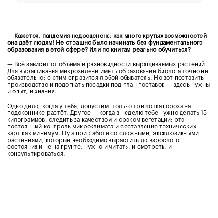
— Кажется, пандемия недооценена: как много крутых возможностей
она даёт людям! Не страшно было начинать без фундаментального
образования в этой сфере? Или по книгам реально обучиться?
— Всё зависит от объёма и разновидности выращиваемых растений.
Для выращивания микрозелени иметь образование биолога точно не
обязательно: с этим справится любой обыватель. Но вот поставить
производство и подогнать посадки под план поставок — здесь нужны
и опыт, и знания.
Одно дело, когда у тебя, допустим, только три лотка гороха на
подоконнике растёт. Другое — когда в неделю тебе нужно делать 15
килограммов, следить за качеством и сроком вегетации: это
постоянный контроль микроклимата и составление технических
карт как минимум. Ну а при работе со сложными, эксклюзивными
растениями, которые необходимо вырастить до взрослого
состояния и не на грунте, нужно и читать, и смотреть, и
консультироваться.