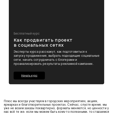
Бесплатный курс
Как продвигать проект
в социальных сетях
Эксперты курса расскажут, как подготовиться к
запуску продвижения, выбрать подходящие социальные
сети, начать сотрудничать с блогерами и
проанализировать результаты рекламной кампании.
Начать курс
Плюс мы всегда участвуем в городских мероприятиях, акциях,
ярмарках и благотворительных проектах. Сейчас, спустя время, мы
уже не возим заказы поквартирно, форматы меняются, но ценности у
нас всё те же: если мы можем быть кому-то полезными, то стараемся