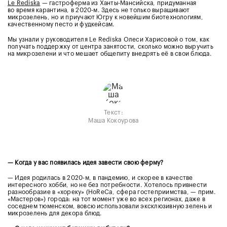
Le Rediska
— гастроферма из Ханты-Мансийска, придуманная
во время карантина, в 2020-м. Здесь не только выращивают
микрозелень, но и приучают Югру к новейшим биотехнологиям,
качественному песто и фудкейсам.
Мы узнали у руководителя Le Rediska Олеси Харисовой о том, как
получать поддержку от центра занятости, сколько можно выручить
на микрозелени и что мешает общепиту внедрять её в свои блюда.
Текст:
Маша Кокоурова
— Когда у вас появилась идея завести свою ферму?
— Идея родилась в 2020-м, в пандемию, и скорее в качестве
интересного хобби, но не без потребности. Хотелось привнести
разнообразие в «хореку» (HoReCa, сфера гостеприимства, — прим.
«Мастеров») города: на тот момент уже во всех регионах, даже в
соседнем тюменском, вовсю использовали эксклюзивную зелень и
микрозелень для декора блюд.