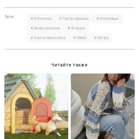
Теги:
# Ботаника
# Гастроферма
# Интервью
# Микрозелень
# Ферма
# Ханты-Мансийск
# ХМАО
# Югра
Читайте также