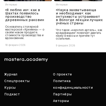
Интервью
Интервью
«Я люблю их»: как в
«Наука захватывающа
Шахтах появилось
и необходима»: как
производство
энтузиасты устраивают
деревянных раковин
в Вологде лекции лучших
учёных страны
Основатель столярной
мастерской «Кремена» — о
Что такое «научпоп-артель», как
своём новом продукте,
краудфандинг помогает двигать
стоимости производства и
науку в массы и причём тут
вдохновении.
ссыльные.
18 февраля 2026
9 февраля 2026
Журнал
О проекте
Спецпроекты
Политика
Курсы
конфиденциальности
Подкаст
Партнёры
Авторам