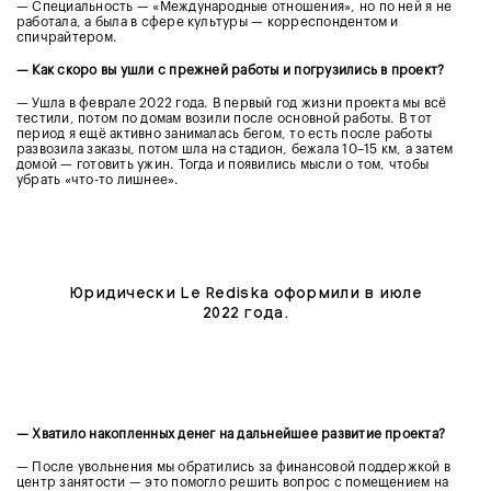
— Специальность — «Международные отношения», но по ней я не
работала, а была в сфере культуры — корреспондентом и
спичрайтером.
— Как скоро вы ушли с прежней работы и погрузились в проект?
— Ушла в феврале 2022 года. В первый год жизни проекта мы всё
тестили, потом по домам возили после основной работы. В тот
период я ещё активно занималась бегом, то есть после работы
развозила заказы, потом шла на стадион, бежала 10–15 км, а затем
домой — готовить ужин. Тогда и появились мысли о том, чтобы
убрать «что-то лишнее».
Юридически Le Rediska оформили в июле
2022 года.
— Хватило накопленных денег на дальнейшее развитие проекта?
— После увольнения мы обратились за финансовой поддержкой в
центр занятости — это помогло решить вопрос с помещением на