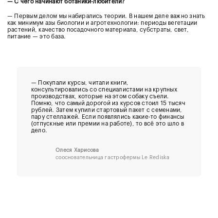
— С чего начинают ботаники-любители?
— Первым делом мы набирались теории. В нашем деле важно знать
как минимум азы биологии и агротехнологии: периоды вегетации
растений, качество посадочного материала, субстраты, свет,
питание — это база.
—
Покупали курсы, читали книги,
консультировались со специалистами на крупных
производствах, которые на этом собаку съели.
Помню, что самый дорогой из курсов стоил 15 тысяч
рублей. Затем купили стартовый пакет с семенами,
пару стеллажей. Если появлялись какие-то финансы
(отпускные или премии на работе), то всё это шло в
дело.
Олеся Харисова
соосновательница гастрофермы Le Rediska