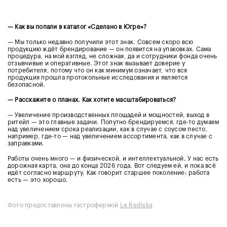
— Как вы попали в каталог «Сделано в Югре»?
— Мы только недавно получили этот знак. Совсем скоро всю
продукцию ждёт брендирование — он появится на упаковках. Сама
процедура, на мой взгляд, не сложная, да и сотрудники фонда очень
отзывчивые и оперативные. Этот знак вызывает доверие у
потребителя, потому что он как минимум означает, что вся
продукция прошла протокольные исследования и является
безопасной.
— Расскажите о планах. Как хотите масштабироваться?
— Увеличение производственных площадей и мощностей, выход в
ритейл — это главные задачи. Попутно брендируемся, где-то думаем
над увеличением срока реализации, как в случае с соусом песто,
например, где-то — над увеличением ассортимента, как в случае с
заправками.
Работы очень много — и физической, и интеллектуальной. У нас есть
дорожная карта, она до конца 2026 года. Вот следуем ей, и пока всё
идёт согласно маршруту. Как говорит старшее поколение: работа
есть — это хорошо.
Фото предоставлены гастрофермой
Le Rediska