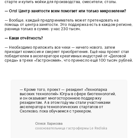
старте и купить мойки для производства, смесители, столы.
— Ого! Центр занятости всем помогает или только микрозелени?
— Вообще, каждый предприниматель может претендовать на
помощь от центра занятости. Это поддержка есть в каждом регионе,
разница только в сумме: у нас 230 тысяч.
— Какая отчётность?
— Необходимо приложить все чеки — ничего нового, затем
приходит комиссия и сверяет приобретения. Ещё наш проект стал
победителем в акселераторе креативных индустрий от «Деловой
среды» в треке «Гастрономия», что принесло ещё 100 тысяч рублей.
—
Кроме того, проект — резидент «Технопарка
высоких технологий» Югры в сфере биотехнологий,
и он оказывает многостороннюю поддержку
резидентам. А в этом году мы стали участниками
акселератора технологических стартапов от
Сколково; пока обучаемся с трекером.
Олеся Харисова
соосновательница гастрофермы Le Rediska