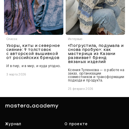
Список
Интервью
Узоры, киты и северное
«Погрустила, подумала и
сияние: 9 толстовок
снова пробую»: как
с авторской вышивкой
мастерица из Казани
от российских брендов
развивает бренд
вязаных изделий
И в пир, и в мир, и куда угодно.
Ксения Туленкова — о работе на
заказ, организации
3 марта 2026
совместников и трансформации
подхода и продукта.
25 февраля 2026
Журнал
О проекте