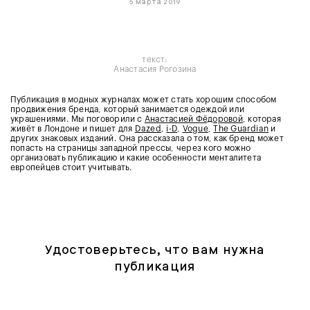
5 марта 2019
текст:
Анастасия Рогозина
Публикация в модных журналах может стать хорошим способом
продвижения бренда, который занимается одеждой или
украшениями. Мы поговорили с
Анастасией Фёдоровой
, которая
живёт в Лондоне и пишет для
Dazed
,
i-D
,
Vogue
,
The Guardian
и
других знаковых изданий. Она рассказала о том, как бренд может
попасть на страницы западной прессы, через кого можно
организовать публикацию и какие особенности менталитета
европейцев стоит учитывать.
Удостоверьтесь, что вам нужна
публикация