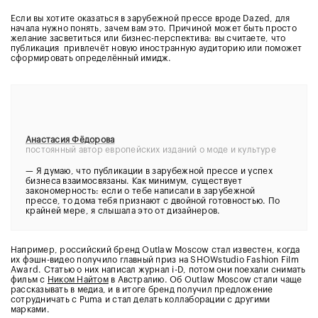
Если вы хотите оказаться в зарубежной прессе вроде Dazed, для
начала нужно понять, зачем вам это. Причиной может быть просто
желание засветиться или бизнес-перспектива: вы считаете, что
публикация привлечёт новую иностранную аудиторию или поможет
сформировать определённый имидж.
Анастасия Фёдорова
постоянный автор европейских изданий о моде и культуре
—
Я думаю, что публикации в зарубежной прессе и успех
бизнеса взаимосвязаны. Как минимум, существует
закономерность: если о тебе написали в зарубежной
прессе, то дома тебя признают с двойной готовностью. По
крайней мере, я слышала это от дизайнеров.
Например, российский бренд Outlaw Moscow стал известен, когда
их фэшн-видео получило главный приз на SHOWstudio Fashion Film
Award. Статью о них написал журнал i-D, потом они поехали снимать
фильм с
Ником Найтом
в Австралию. Об Outlaw Moscow стали чаще
рассказывать в медиа, и в итоге бренд получил предложение
сотрудничать с Puma и стал делать коллаборации с другими
марками.