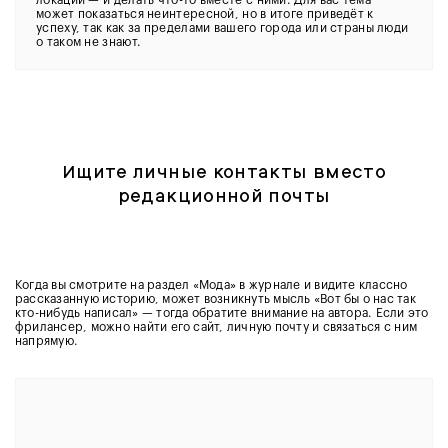
локации — и делать что-то вместе с ними. Для вас тема
может показаться неинтересной, но в итоге приведёт к
успеху, так как за пределами вашего города или страны люди
о таком не знают.
Ищите личные контакты вместо
редакционной почты
Когда вы смотрите на раздел «Мода» в журнале и видите классно
рассказанную историю, может возникнуть мысль «Вот бы о нас так
кто-нибудь написал» — тогда обратите внимание на автора. Если это
фрилансер, можно найти его сайт, личную почту и связаться с ним
напрямую.