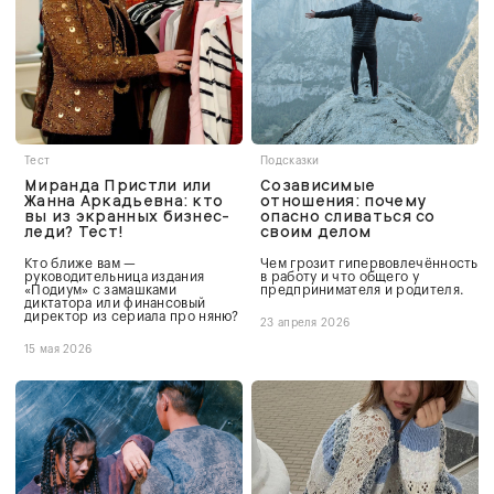
Тест
Подсказки
Миранда Пристли или
Созависимые
Жанна Аркадьевна: кто
отношения: почему
вы из экранных бизнес-
опасно сливаться со
леди? Тест!
своим делом
Кто ближе вам —
Чем грозит гипервовлечённость
руководительница издания
в работу и что общего у
«Подиум» с замашками
предпринимателя и родителя.
диктатора или финансовый
директор из сериала про няню?
23 апреля 2026
15 мая 2026