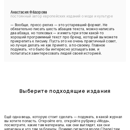
Анастасия Фёдорова
постоянный автор европейских изданий о моде и культуре
—
Вообще, пресс-релиз — это устаревший формат. Не
обязательно писать шесть абзацев текста, можно написать
два абзаца, но толковых — и иметь при этом какой-то
хороший программный текст про бренд, который вы можете
прикрепить к письму. Пусть это не очень практичный совет,
но лучше делать не как принято, а по-своему. Главное
подумать, что было бы интересно услышать вам, и
попытаться заинтересовать людей своей историей.
Выберите подходящие издания
Ещё одна вещь, которую стоит сделать — подумать, в какой журнал
вы хотите попасть. Откройте его, откройте рубрику «Мода»,
посмотрите, какие там материалы, как они выглядят, как они
написаны и что там за бренды. Помимо гигантов вроде Chanel там