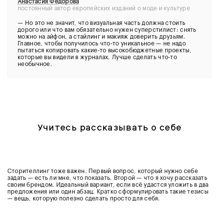
Анастасия Фёдорова
постоянный автор европейских изданий о моде и культуре
—
Но это не значит, что визуальная часть должна стоить
дорого или что вам обязательно нужен суперстилист: снять
можно на айфон, а стайлинг и макияж доверить друзьям.
Главное, чтобы получилось что-то уникальное — не надо
пытаться копировать какие-то высокобюджетные проекты,
которые вы видели в журналах. Лучше сделать что-то
необычное.
Учитесь рассказывать о себе
Сторителлинг тоже важен. Первый вопрос, который нужно себе
задать — есть ли мне, что показать. Второй — что я хочу рассказать
своим брендом. Идеальный вариант, если всё удастся уложить в два
предложения или один абзац. Кратко сформулировать такие тезисы
— вещь, которую полезно сделать просто для себя.