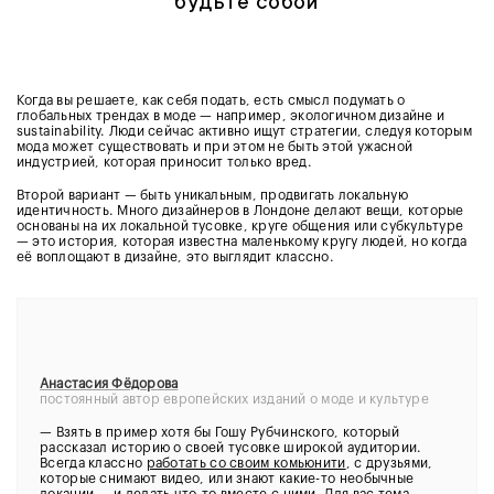
будьте собой
Когда вы решаете, как себя подать, есть смысл подумать о
глобальных трендах в моде — например, экологичном дизайне и
sustainability. Люди сейчас активно ищут стратегии, следуя которым
мода может существовать и при этом не быть этой ужасной
индустрией, которая приносит только вред.
Второй вариант — быть уникальным, продвигать локальную
идентичность. Много дизайнеров в Лондоне делают вещи, которые
основаны на их локальной тусовке, круге общения или субкультуре
— это история, которая известна маленькому кругу людей, но когда
её воплощают в дизайне, это выглядит классно.
Анастасия Фёдорова
постоянный автор европейских изданий о моде и культуре
—
Взять в пример хотя бы Гошу Рубчинского, который
рассказал историю о своей тусовке широкой аудитории.
Всегда классно
работать со своим комьюнити
, с друзьями,
которые снимают видео, или знают какие-то необычные