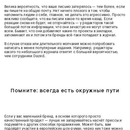
Велика вероятность, что ваше письмо затерялось — тем более, если
вы пишете на общую почту. Нет ничего плохого в том, чтобы
напомнить людям о себе, главное, не делать это агрессивно. Просто
вежливо сообщите, что вы писали какое-то время назад. Если
реакции снова не будет, не огорчайтесь — у редакторов такой
большой поток информации, что они зачастую не могут ответить
всем. Бывает, что они добавляют какие-то проекты в закладки,
запоминают их и потом эти бренды всё-таки попадают в журнал.
В случае отказа или длительного молчания можно попробовать
написать в менее популярные издания. Например, редакторы
какого-то небольшого журнала ответят с большей вероятностью,
чем сотрудники Dazed.
Помните: всегда есть окружные пути
Если у вас маленький бренд, в основе которого просто
качественный продукт — лучше не запаривайтесь насчёт прессы и
подумайте о других способах продвижения. Может быть, вам
подойдёт участие в европейских шоу-румах: через них тоже можно