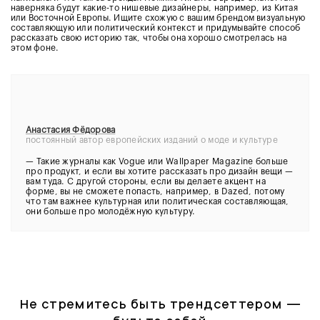
наверняка будут какие-то нишевые дизайнеры, например, из Китая
или Восточной Европы. Ищите схожую с вашим брендом визуальную
составляющую или политический контекст и придумывайте способ
рассказать свою историю так, чтобы она хорошо смотрелась на
этом фоне.
Анастасия Фёдорова
постоянный автор европейских изданий о моде и культуре
—
Такие журналы как Vogue или Wallpaper Magazine больше
про продукт, и если вы хотите рассказать про дизайн вещи —
вам туда. С другой стороны, если вы делаете акцент на
форме, вы не сможете попасть, например, в Dazed, потому
что там важнее культурная или политическая составляющая,
они больше про молодёжную культуру.
Не стремитесь быть трендсеттером —