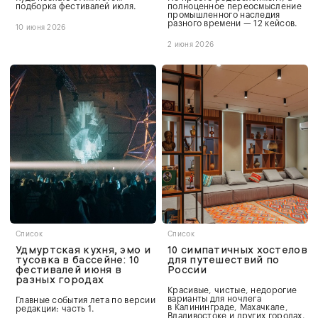
подборка фестивалей июля.
полноценное переосмысление
промышленного наследия
разного времени — 12 кейсов.
10 июня 2026
2 июня 2026
Список
Список
Удмуртская кухня, эмо и
10 симпатичных хостелов
тусовка в бассейне: 10
для путешествий по
фестивалей июня в
России
разных городах
Красивые, чистые, недорогие
варианты для ночлега
Главные события лета по версии
в Калининграде, Махачкале,
редакции: часть 1.
Владивостоке и других городах.