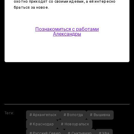
охотно приходят со своими идеями, а ей интересно
браться за новое.
Познакомиться с работами
Александры
Если вы нашли
ошибку, пожалуйста,
выделите фрагмент
текста и нажмите
Ctrl+Enter
.
Теги:
# Архангельск
# Вологда
# Вышивка
# Краснодар
# Новоуральск
# Русский Север
# Сыктывкар
# Уфа