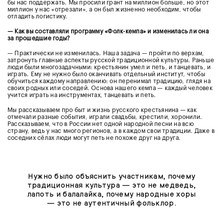
бы нас поддержать. Мы просили грант на миллион больше, но этот
миллион у нас «отрезали», а он был жизненно необходим, чтобы
отладить логистику.
— Как вы составляли программу «Фолк-кемпа» и изменилась ли она
за прошедшие годы?
— Практически не изменилась. Наша задача — пройти по верхам,
затронуть главные аспекты русской традиционной культуры. Раньше
люди были многозадачными: крестьянин умел и петь, и танцевать, и
играть. Ему не нужно было оканчивать отдельный институт, чтобы
обучиться каждому направлению: он перенимал традицию, глядя на
своих родных или соседей. Основа
нашего кемпа — каждый человек
учится играть на инструментах, танцевать и петь.
Мы рассказываем про быт и жизнь русского крестьянина — как
отмечали разные события, играли свадьбы, крестили, хоронили.
Рассказываем, что в России нет одной народной песни на всю
страну, ведь у нас много регионов, а в каждом свои традиции. Даже в
соседних сёлах люди могут петь не похоже друг на друга.
Нужно было объяснить участникам, почему
традиционная культура — это не медведь,
лапоть и балалайка, почему народные хоры
— это не аутентичный фольклор.