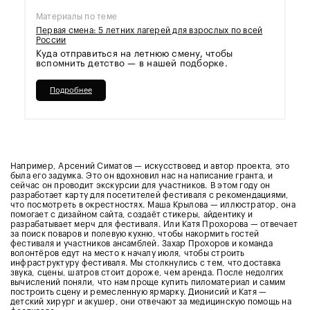
Материалы по теме
Первая смена: 5 летних лагерей для взрослых по всей
России
Куда отправиться на летнюю смену, чтобы
вспомнить детство — в нашей подборке.
Подробнее
Например, Арсений Симатов — искусствовед и автор проекта, это
была его задумка. Это он вдохновил нас на написание гранта, и
сейчас он проводит экскурсии для участников. В этом году он
разработает карту для посетителей фестиваля с рекомендациями,
что посмотреть в окрестностях. Маша Крылова — иллюстратор, она
помогает с дизайном сайта, создаёт стикеры, айдентику и
разрабатывает мерч для фестиваля. Или Катя Прохорова — отвечает
за поиск поваров и полевую кухню, чтобы накормить гостей
фестиваля и участников ансамблей. Захар Прохоров и команда
волонтёров едут на место к началу июля, чтобы строить
инфраструктуру фестиваля. Мы столкнулись с тем, что доставка
звука, сцены, шатров стоит дороже, чем аренда. После недолгих
вычислений поняли, что нам проще купить пиломатериал и самим
построить сцену и ремесленную ярмарку. Дионисий и Катя —
детский хирург и акушер, они отвечают за медицинскую помощь на