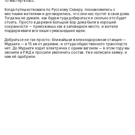
то мастер-класс.
Когда путешествовали по Русскому Северу, познакомились с
местными жителями и договорились, что они нас пустят в свои дома.
Тогда мы не думали, как будем туда добираться и сколько это будет
стоить.
Просто в деревне Большой Бор дома были в хорошей
сохранности — приезжаешь как в заповедное место, и жители
поддерживали все наши сумасшедшие идеи.
Добраться не так просто: ближайшая железнодорожная станция —
Мудьюга — в 15 км от деревни, и оттуда общественного транспорта
нет. До Мудьюги ходит электричка с одним вагоном — в этом году мы
звонили в РЖД и просили увеличить состав. Уже написали заявку, и
нам её одобрили.