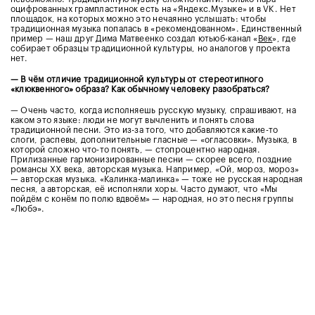
оцифрованных грампластинок есть на «Яндекс.Музыке» и в VK. Нет
площадок, на которых можно это нечаянно услышать: чтобы
традиционная музыка попалась в «рекомендованном». Единственный
пример — наш друг Дима Матвеенко создал ютьюб-канал «
Век
», где
собирает образцы традиционной культуры, но аналогов у проекта
нет.
— В чём отличие традиционной культуры от стереотипного
«клюквенного» образа? Как обычному человеку разобраться?
— Очень часто, когда исполняешь русскую музыку, спрашивают, на
каком это языке: люди не могут вычленить и понять слова
традиционной песни. Это из-за того, что добавляются какие-то
слоги, распевы, дополнительные гласные — «огласовки». Музыка, в
которой сложно что-то понять, — стопроцентно народная.
Прилизанные гармонизированные песни — скорее всего, поздние
романсы XX века, авторская музыка. Например, «Ой, мороз, мороз»
— авторская музыка. «Калинка-малинка» — тоже не русская народная
песня, а авторская, её исполняли хоры. Часто думают, что «Мы
пойдём с конём по полю вдвоём» — народная, но это песня группы
«Любэ».