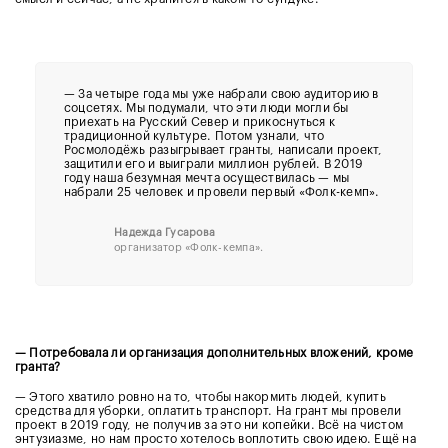
— За четыре года мы уже набрали свою аудиторию в
соцсетях. Мы подумали, что эти люди могли бы
приехать на Русский Север и прикоснуться к
традиционной культуре. Потом узнали, что
Росмолодёжь разыгрывает гранты, написали проект,
защитили его и выиграли миллион рублей. В 2019
году наша безумная мечта осуществилась — мы
набрали 25 человек и провели первый «Фолк-кемп».
Надежда Гусарова
организатор
«Фолк-кемпа».
— Потребовала ли организация дополнительных вложений, кроме
гранта?
— Этого хватило ровно на то, чтобы накормить людей, купить
средства для уборки, оплатить транспорт. На грант мы провели
проект в 2019 году, не получив за это ни копейки. Всё на чистом
энтузиазме, но нам просто хотелось воплотить свою идею. Ещё на