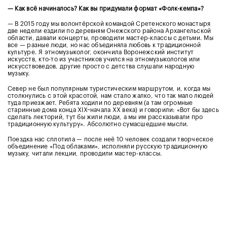
— Как всё начиналось? Как вы придумали формат «Фолк-кемпа»?
— В 2015 году мы волонтёрской командой Сретенского монастыря
две недели ездили по деревням Онежского района Архангельской
области, давали концерты, проводили мастер-классы с детьми. Мы
все — разные люди, но нас объединяла любовь к традиционной
культуре. Я этномузыколог, окончила Воронежский институт
искусств, кто-то из участников учился на этномузыкологов или
искусствоведов, другие просто с детства слушали народную
музыку.
Север не был популярным туристическим маршрутом, и, когда мы
столкнулись с этой красотой, нам стало жалко, что так мало людей
туда приезжает. Ребята ходили по деревням (а там огромные
старинные дома конца XIX−начала XX века) и говорили: «Вот бы здесь
сделать лекторий, тут бы жили люди, а мы им рассказывали про
традиционную культуру». Абсолютно сумасшедшие мысли.
Поездка нас сплотила — после неё 10 человек создали творческое
объединение «Под облаками», исполняли русскую традиционную
музыку, читали лекции, проводили мастер-классы.