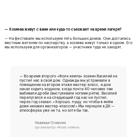
— Хозяева живут с вами или куда-то съезжают на время лагеря?
— На фестивале мы используем пять больших домов. Они достались
местным жителям по наследству, а хозяева живут только в одном. Его
мы используем для организаторов — участники туда не заходят.
— Во время второго «Фолк-кемпа» хозяин Василий не
пустил нас в свой дом. О
днажды мы устраивали в
помещении на втором этаже мастер-класс, и дом
начал ходить ходуном, когда почти 40 человек там
выбивали дроби (выстукивали ногами ритм). Василий
перепугался и на следующий год нас не пустил,
через год сказал: «Хорошо, пущу, но чтобы в моём
доме никаких мастер-классов!» Мы перешли в ДК —
атмосферка уже не та, но хотя бы так.
Надежда Гусарова
организатор
«Фолк-кемпа».