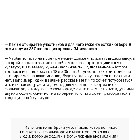
— Как вы отбираете участников и для чего нужен жёсткий отбор? В
этом году из 350 желающих прошли 34 человека.
— Чтобы попасть на проект, человек должен прислать видеозаявку, в
которой он рассказывает о себе, что знает про традиционную
культуру и зачем ему нужен «Фолк-кемп». Единственное жёсткое
требование — возраст от 18 до 35 лет. Других чётких критериев нет
— опираемся на наше мнение, будет человеку полезен проект или
нет. Например, один в заявке рассказывает, что хочет потусоваться
и найти новых друзей, а другая девочка ищет информацию о
фольклоре, к тому же в своём городе ей не с кем петь. Между этими
двумя людьми, конечно, мы выберем того, кто хочет разобраться в
традиционной культуре.
— Изначально мы брали участников, которые никак
не связаны с фольклором и мало про него знают.
Люди, которые ходили в фольклорные ансамбли или