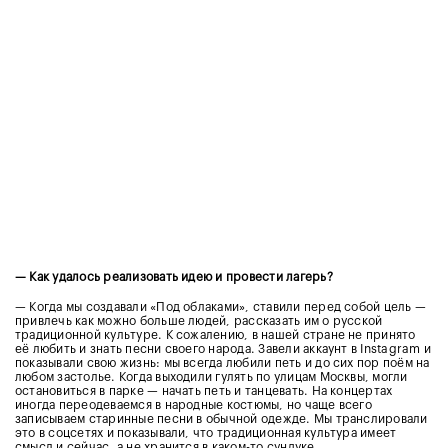
— Как удалось реализовать идею и провести лагерь?
— Когда мы создавали «Под облаками», ставили перед собой цель —
привлечь как можно больше людей, рассказать им о русской
традиционной культуре. К сожалению, в нашей стране не принято
её любить и знать песни своего
народа.
Завели аккаунт в Instagram и
показывали свою жизнь: мы всегда любили петь и до сих пор поём на
любом застолье. Когда выходили гулять по улицам Москвы, могли
остановиться в парке — начать петь и танцевать. На концертах
иногда переодеваемся в народные костюмы, но чаще всего
записываем старинные песни в обычной одежде. Мы транслировали
это в соцсетях и показывали, что традиционная культура имеет
смысл и сейчас, а не хранится в каком-то сундуке.