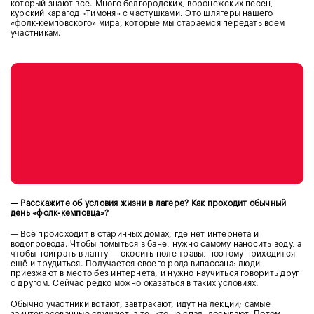
который знают все. Много белгородских, воронежских песен,
курский
карагод
«Тимоня» с частушками. Это шлягеры нашего
«фолк-кемповского» мира, которые мы стараемся передать всем
участникам.
— Расскажите об условия жизни в лагере? Как проходит обычный
день «фолк-кемповца»?
— Всё происходит в старинных домах, где нет интернета и
водопровода. Чтобы помыться в бане, нужно самому наносить воду, а
чтобы поиграть в лапту — скосить поле травы, поэтому приходится
ещё и трудиться. Получается своего рода
випассана: люди
приезжают в место без интернета, и нужно научиться говорить друг
с другом. Сейчас редко можно оказаться в таких условиях.
Обычно участники встают, завтракают, идут на лекции; самые
заинтересованные слушают, а те, кто не спал, досыпают. Потом