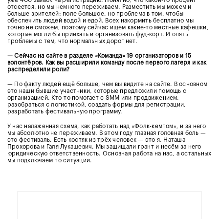
уже 400 заявок на регистрацию. Понятно, что какой-то процент
отсеется, но мы немного переживаем. Разместить мы можем и
больше зрителей: поле большое, но
проблема в том, чтобы
обеспечить людей водой и едой. Всех накормить бесплатно мы
точно не сможем, поэтому с
ейчас ищем какие-то местные кафешки,
которые могли бы приехать и организовать фуд-корт. И опять
проблемы с тем, что нормальных дорог нет.
— Сейчас на сайте в разделе «Команда» 19 организаторов и 15
волонтёров. Как вы расширили команду после первого лагеря и как
распределили роли?
— По факту людей ещё больше, чем вы видите на сайте. В основном
это наши бывшие участники, которые предложили помощь с
организацией. Кто-то помогает с SMM или продвижением,
разобраться с логистикой, создать формы для регистрации,
разработать фестивальную программу.
У нас налаженная схема, как работать над «Фолк-кемпом», и за него
мы абсолютно не переживаем. В этом году главная головная боль —
это фестиваль. Есть костяк из трёх человек — это я, Наташа
Прохорова и Галя Лукашевич. Мы защищали грант и несём за него
юридическую ответственность. Основная работа на нас, а остальных
мы подключаем по ситуации.