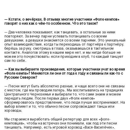
— Кстати, о вечёрках. В отзывах многие участники «Фолк-кемпов»
говорят о них как о чём-то особенном. Что это такое?
— Два че
ловека показывают, как танцевать, а остальные за ними
повторяют. За вечер парни успевать потанцевать со всеми
девушками, а девушки знакомятся со всеми парнями. Это уникальный
опыт взаимодействия, когда ты переходишь от партнёра к партнёру,
берёшь за руку, смотришь в глаза, оказываешься в тактильном
контакте. Аналогов этому в нашем мире нет, и мы нигде больше не
можем это почувствовать: если приходим в клуб, то каждый танцует
сам по себе.
— Как вы выбираете произведения, которые участники учат во время
«Фолк-кемпа»? Меняются ли они от года к году и связаны ли как-то с
Русским Севером?
— Песни могут быть абсолютно разные, и чаще всего они не связаны
с местом, где мы проводим лагерь. Мы воспитывались на традициях
Центрального Черноземья и выбирали то, что сами знаем и можем
передать людям. После первых двух «Фолк-кемпов»
сформировалось представление, что люди лучше воспринимают. На
выбор влияет и то, что обычно песни сопровождают танцы или
хороводы.
Мы стараемся выработать общий репертуар для всех «фолк-
кемповцев», чтобы на встречах они понимали, как под эти песни
танцевать. Например, есть игровой хоровод «Вася-Василёчек»,