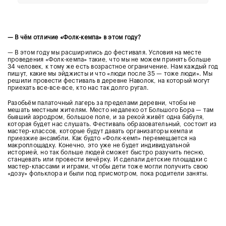
— В чём отличие «Фолк-кемпа» в этом году?
— В этом году мы расширились до фестиваля. Условия на месте
проведения «Фолк-кемпа» такие, что мы не можем принять больше
34 человек, к тому же есть возрастное ограничение. Нам каждый год
пишут, какие мы эйджисты и что «люди после 35 — тоже люди». Мы
решили провести фестиваль в деревне Наволок, на который могут
приехать все-все-все, кто нас так долго ругал.
Разобьём палаточный лагерь за пределами деревни, чтобы не
мешать местным жителям. Место недалеко от Большого Бора
— там
бывший аэродром, большое поле, и за рекой живёт одна бабуля,
которая будет нас слушать.
Фестиваль образовательный, состоит из
мастер-классов, которые будут давать организаторы кемпа и
приезжие ансамбли. Как будто «Фолк-кемп» перемещается на
макроплощадку. Конечно, это уже не будет индивидуальной
историей, но так больше людей сможет быстро разучить песню,
станцевать или провести вечёрку.
И сделали детские площадки с
мастер-классами и играми, чтобы дети тоже могли получить свою
«дозу» фольклора и были под присмотром, пока родители заняты.