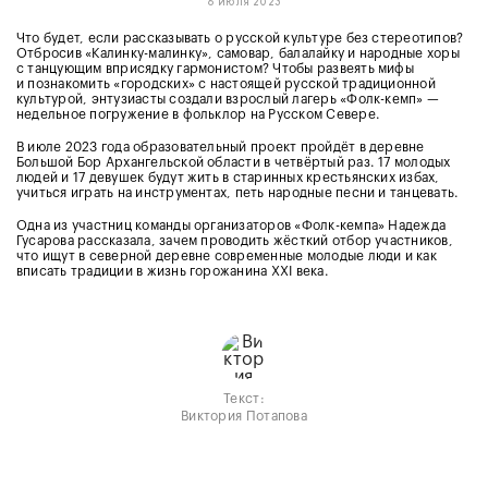
6 июля 2023
Что будет, если рассказывать о русской культуре без стереотипов?
Отбросив «Калинку-малинку», самовар, балалайку и народные хоры
с танцующим вприсядку гармонистом? Чтобы развеять мифы
и познакомить «городских» с настоящей русской традиционной
культурой, энтузиасты создали взрослый лагерь «Фолк-кемп» —
недельное погружение в фольклор на Русском Севере.
В июле 2023 года образовательный проект пройдёт в деревне
Большой Бор Архангельской области в четвёртый раз. 17 молодых
людей и 17 девушек будут жить в старинных крестьянских избах,
учиться играть на инструментах, петь народные песни и танцевать.
Одна из участниц команды организаторов «Фолк-кемпа» Надежда
Гусарова рассказала, зачем проводить жёсткий отбор участников,
что ищут в северной деревне современные молодые люди и как
вписать традиции в жизнь горожанина XXI века.
Текст:
Виктория Потапова