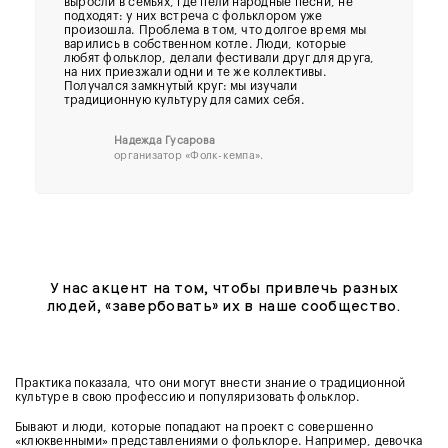
выросли в семьях, где пели народные песни, не
подходят: у них встреча с фольклором уже
произошла. Проблема в том, что долгое время мы
варились в собственном котле. Люди, которые
любят фольклор, делали фестивали друг для друга,
на них приезжали одни и те же коллективы.
Получался замкнутый круг: мы изучали
традиционную культуру для самих себя.
Надежда Гусарова
организатор
«Фолк-кемпа».
У нас акцент на том, чтобы привлечь разных
людей, «завербовать» их в наше сообщество.
Практика показала, что они могут внести знание о традиционной
культуре в свою профессию и популяризовать фольклор.
Бывают и люди, которые попадают на проект с совершенно
«клюквенными» представлениями о фольклоре. Например, девочка