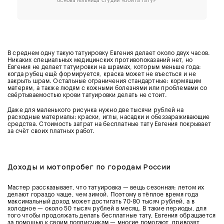
основательница студии «Вбита тату»
В среднем одну такую татуировку Евгения делает около двух часов.
Никаких специальных медицинских противопоказаний нет, но
Евгения не делает татуировки на шрамах, которым меньше года:
когда рубец ещё формируется, краска может не въесться и не
закрыть шрам. Остальные ограничения стандартные: кормящим
матерям, а также людям с кожными болезнями или проблемами со
свёртываемостью крови татуировки делать не стоит.
Даже для маленького рисунка нужно две тысячи рублей на
расходные материалы: краски, иглы, насадки и обеззараживающие
средства. Стоимость затрат на бесплатные тату Евгения покрывает
за счёт своих платных работ.
Доходы и мотопробег по городам России
Мастер рассказывает, что татуировка — вещь сезонная: летом их
делают гораздо чаще, чем зимой. Поэтому в тёплое время года
максимальный доход может достигать 70-80 тысяч рублей, а в
холодное — около 50 тысяч рублей в месяц. В такие периоды, для
того чтобы продолжать делать бесплатные тату, Евгения обращается
за помощью к своим подписчикам — многие помогают, привозят