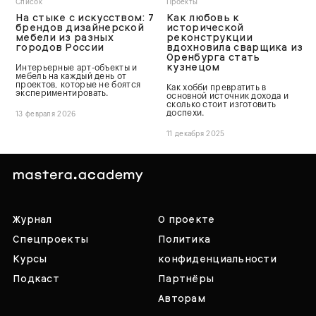
Список
Проекты
На стыке с искусством: 7
Как любовь к
брендов дизайнерской
исторической
мебели из разных
реконструкции
городов России
вдохновила сварщика из
Оренбурга стать
кузнецом
Интерьерные арт-объекты и
мебель на каждый день от
проектов, которые не боятся
Как хобби превратить в
экспериментировать.
основной источник дохода и
сколько стоит изготовить
доспехи.
13 февраля 2026
11 декабря 2025
Журнал
О проекте
Спецпроекты
Политика
Курсы
конфиденциальности
Подкаст
Партнёры
Авторам