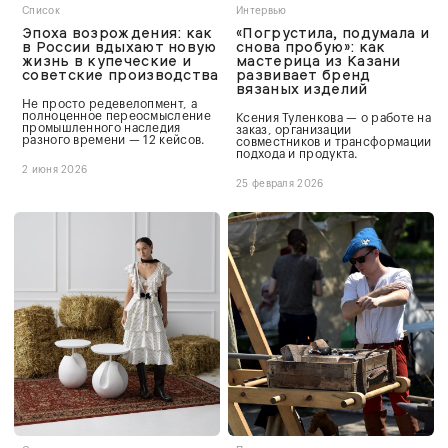
Список
Интервью
Эпоха возрождения: как
«Погрустила, подумала и
в России вдыхают новую
снова пробую»: как
жизнь в купеческие и
мастерица из Казани
советские производства
развивает бренд
вязаных изделий
Не просто редевелопмент, а
полноценное переосмысление
Ксения Туленкова — о работе на
промышленного наследия
заказ, организации
разного времени — 12 кейсов.
совместников и трансформации
подхода и продукта.
2 июня 2026
25 февраля 2026