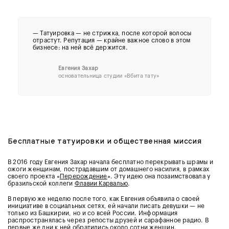
— Татуировка — не стрижка, после которой волосы
отрастут. Репутация — крайне важное слово в этом
бизнесе: на ней всё держится.
Евгения Захар
основательница студии «Вбита тату»
Бесплатные татуировки и общественная миссия
В 2016 году Евгения Захар начала бесплатно перекрывать шрамы и
ожоги женщинам, пострадавшим от домашнего насилия, в рамках
своего проекта «
Перерождение
». Эту идею она позаимствовала у
бразильской коллеги
Флавии Карвалью
.
В первую же неделю после того, как Евгения объявила о своей
инициативе в социальных сетях, ей начали писать девушки — не
только из Башкирии, но и со всей России. Информация
распространялась через репосты друзей и сарафанное радио. В
первые же дни к ней обратились около сотни женщин.