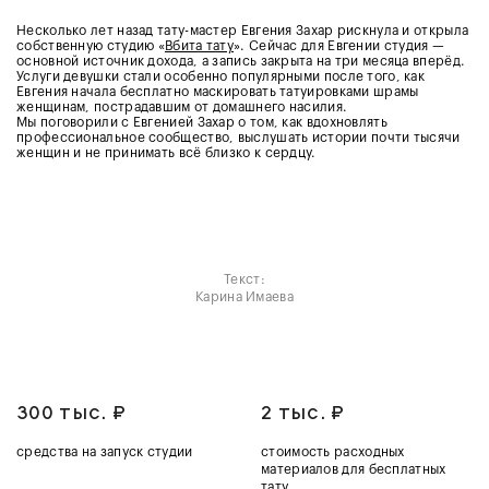
Несколько лет назад тату-мастер Евгения Захар рискнула и открыла
собственную студию «
Вбита тату
». Сейчас для Евгении студия —
основной источник дохода, а запись закрыта на три месяца вперёд.
Услуги девушки стали особенно популярными после того, как
Евгения начала бесплатно маскировать татуировками шрамы
женщинам, пострадавшим от домашнего насилия.
Мы поговорили с Евгенией Захар о том, как вдохновлять
профессиональное сообщество, выслушать истории почти тысячи
женщин и не принимать всё близко к сердцу.
Текст:
Карина Имаева
3
00 тыс.
₽
2 тыс.
₽
средства на запуск студии
стоимость расходных
материалов для бесплатных
тату