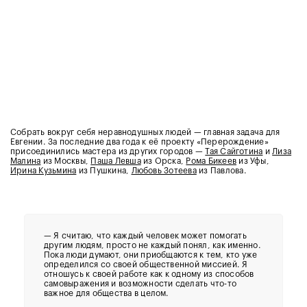
Собрать вокруг себя неравнодушных людей — главная задача для
Евгении. За последние два года к её проекту «Перерождение»
присоединились мастера из других городов —
Тая Сайготина
и
Лиза
Малина
из Москвы,
Паша Левша
из Орска,
Рома Бикеев
из Уфы,
Ирина Кузьмина
из Пушкина,
Любовь Зотеева
из Павлова.
— Я считаю, что каждый человек может помогать
другим людям, просто не каждый понял, как именно.
Пока люди думают, они приобщаются к тем, кто уже
определился со своей общественной миссией. Я
отношусь к своей работе как к одному из способов
самовыражения и возможности сделать что-то
важное для общества в целом.