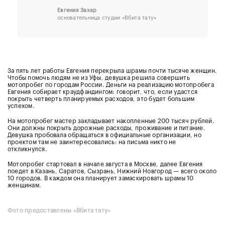
Евгения Захар
основательница студии «Вбита тату»
За пять лет работы Евгения перекрыла шрамы почти тысяче женщин.
Чтобы помочь людям не из Уфы, девушка решила совершить
мотопробег по городам России. Деньги на реализацию мотопробега
Евгения собирает краудфандингом: говорит, что, если удастся
покрыть четверть планируемых расходов, это будет большим
успехом.
На мотопробег мастер закладывает накопленные 200 тысяч рублей.
Они должны покрыть дорожные расходы, проживание и питание.
Девушка пробовала обращаться в официальные организации, но
проектом там не заинтересовались: на письма никто не
откликнулся.
Мотопробег стартовал в начале августа в Москве, далее Евгения
поедет в Казань, Саратов, Сызрань, Нижний Новгород — всего около
10 городов. В каждом она планирует замаскировать шрамы 10
женщинам.
Фото предоставлены «Вбита тату»