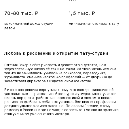
70-80 тыс.
₽
1,5 тыс.
₽
максимальный доход студии
минимальная стоимость тату
летом
Любовь к рисованию и открытие тату-студии
Евгения Захар любит рисовать и делает это с детства, но в
художественную школу её так и не взяли. За свою жизнь чем она
только не занималась: училась на психолога, переводчика,
журналиста, сменила несколько профессий — от дворника до
заместителя директора в издательском агентстве.
В итоге она решила вернуться к тому, что всегда приносило ей
удовольствие, — рисованию: брала уроки у художников, училась
писать портреты, работать с перспективой и светом, а после
решила попробовать себя в татуировке. Все нюансы профессии
девушка узнавала самостоятельно. По словам Евгении, этому
ремеслу в России нигде не учат, а освоить азы можно на практике,
став учеником уже опытного мастера.