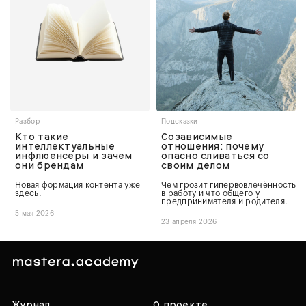
Разбор
Подсказки
Кто такие
Созависимые
интеллектуальные
отношения: почему
инфлюенсеры и зачем
опасно сливаться со
они брендам
своим делом
Новая формация контента уже
Чем грозит гипервовлечённость
здесь.
в работу и что общего у
предпринимателя и родителя.
5 мая 2026
23 апреля 2026
Журнал
О проекте