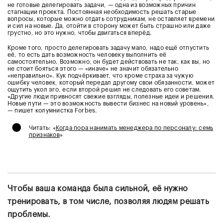
не готовые делегировать задачи, — одна из возможных причин
стагнации проекта. Постоянная необходимость решать старые
вопросы, которые можно отдать сотрудникам, не оставляет времени
и сил на новые. Да, отойти в сторону может быть страшно или даже
грустно, но это нужно, чтобы двигаться вперёд.
Кроме того, просто делегировать задачу мало, надо ещё отпустить
её, то есть дать возможность человеку выполнить её
самостоятельно. Возможно, он будет действовать не так, как вы, но
не стоит бояться этого — «иначе» не значит обязательно
«неправильно». Кук подчёркивает, что кроме страха за чужую
ошибку человек, который передал другому свои обязанности, может
ощутить укол эго, если второй решил не следовать его советам.
«Другие люди привносят свежие взгляды, полезные идеи и решения.
Новые пути — это возможность вывести бизнес на новый уровень»,
— пишет колумнистка Forbes.
•
Читать: «
Когда пора нанимать менеджера по персоналу: семь
признаков
»
Чтобы ваша команда была сильной, её нужно
тренировать, в том числе, позволяя людям решать
проблемы.