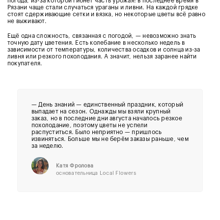
погода, из-за которой гибнет часть урожая: в последнее время в
Рязани чаще стали случаться ураганы и ливни. На каждой грядке
стоят сдерживающие сетки и вязка, но некоторые цветы всё равно
не выживают.
Ещё одна сложность, связанная с погодой, — невозможно знать
точную дату цветения. Есть колебание в несколько недель в
зависимости от температуры, количества осадков и солнца из-за
ливня или резкого похолодания. А значит, нельзя заранее найти
покупателя.
— День знаний — единственный праздник, который
выпадает на сезон. Однажды мы взяли крупный
заказ, но в последние дни августа началось резкое
похолодание, поэтому цветы не успели
распуститься. Было неприятно — пришлось
извиняться. Больше мы не берём заказы раньше, чем
за неделю.
Катя Фролова
основательница Local Flowers