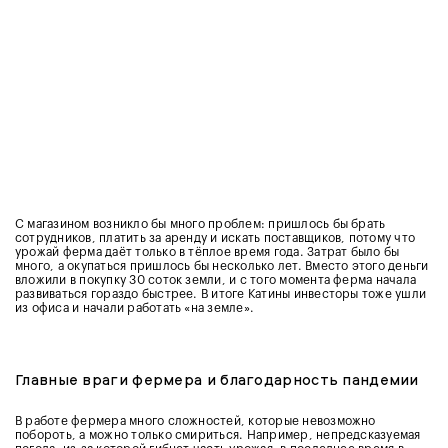
С магазином возникло бы много проблем: пришлось бы брать
сотрудников, платить за аренду и искать поставщиков, потому что
урожай ферма даёт только в тёплое время года. Затрат было бы
много, а окупаться пришлось бы несколько лет. Вместо этого деньги
вложили в покупку 30 соток земли, и с того момента ферма начала
развиваться гораздо быстрее. В итоге Катины инвесторы тоже ушли
из офиса и начали работать «на земле».
Главные враги фермера и благодарность пандемии
В работе фермера много сложностей, которые невозможно
побороть, а можно только смириться. Например, непредсказуемая