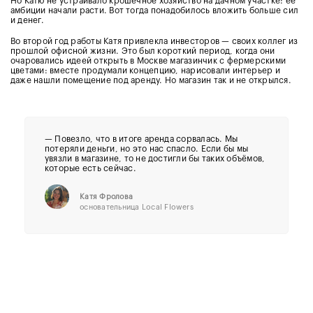
Но Катю не устраивало крошечное хозяйство на дачном участке: её
амбиции начали расти. Вот тогда понадобилось вложить больше сил
и денег.
Во второй год работы Катя привлекла инвесторов — своих коллег из
прошлой офисной жизни. Это был короткий период, когда они
очаровались идеей открыть в Москве магазинчик с фермерскими
цветами: вместе продумали концепцию, нарисовали интерьер и
даже нашли помещение под аренду. Но магазин так и не открылся.
— Повезло, что в итоге аренда сорвалась. Мы
потеряли деньги, но это нас спасло. Если бы мы
увязли в магазине, то не достигли бы таких объёмов,
которые есть сейчас.
Катя Фролова
основательница Local Flowers