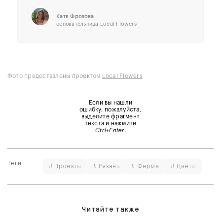
Катя Фролова
основательница Local Flowers
Фото предоставлены проектом
Local Flowers
Если вы нашли
ошибку, пожалуйста,
выделите фрагмент
текста и нажмите
Ctrl+Enter
.
Теги:
# Проекты
# Рязань
# Ферма
# Цветы
Читайте также