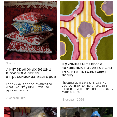
Призываем тепло: 6
Список
локальных проектов для
7 интерьерных вещиц
тех, кто предвкушает
в русском стиле
весну
от российских мастеров
Предлагаем заказать охапку
Керамика, дерево, ткачество
цветов, нарядиться, накрыть
и ватные игрушки — только
стол и приготовиться справлять
ручная работа.
Масленицу.
21 апреля 2026
16 февраля 2026