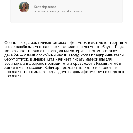
Катя Фролова
основательница Local Flowers
Осенью, когда заканчивается сезон, фермеры выкапывают георгины
и теплолюбивые многолетники: в земле они могут погибнуть. Тогда
же начинают продавать посадочный материал. Потом наступает
декабрь — самый спокойный месяц в году, когда предприниматели
берут отпуск. В январе Катя начинает писать материалы для
вебинара, а в феврале проводит его и сразу едет в Рязань, чтобы
заниматься рассадой. Вебинар проходит только раз в год: чаще
проводить нет смысла, ведь в другое время фермерам некогда его
проходить.