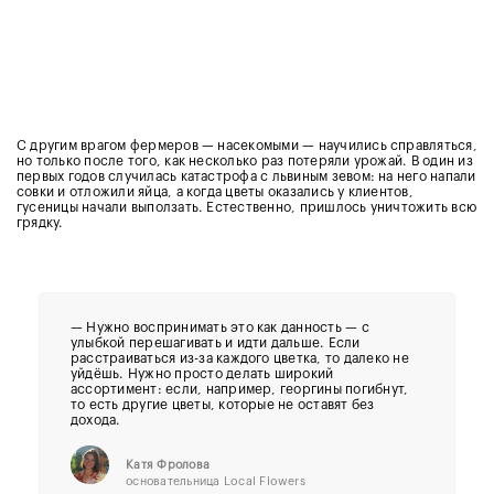
С другим врагом фермеров — насекомыми — научились справляться,
но только после того, как несколько раз потеряли урожай. В один из
первых годов случилась катастрофа с львиным зевом: на него напали
совки и отложили яйца, а когда цветы оказались у клиентов,
гусеницы начали выползать. Естественно, пришлось уничтожить всю
грядку.
— Нужно воспринимать это как данность — с
улыбкой перешагивать и идти дальше. Если
расстраиваться из-за каждого цветка, то далеко не
уйдёшь. Нужно просто делать широкий
ассортимент: если, например, георгины погибнут,
то есть другие цветы, которые не оставят без
дохода.
Катя Фролова
основательница Local Flowers