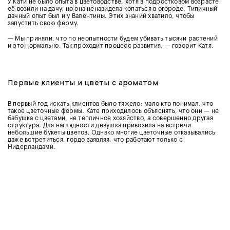
У Кати не было опыта в цветоводстве, хотя в подростковом возрасте
её возили на дачу, но она ненавидела копаться в огороде. Типичный
дачный опыт был и у Валентины. Этих знаний хватило, чтобы
запустить свою ферму.
— Мы приняли, что по неопытности будем убивать тысячи растений
и это нормально. Так проходит процесс развития, — говорит Катя.
Первые клиенты и цветы с ароматом
В первый год искать клиентов было тяжело: мало кто понимал, что
такое цветочные фермы. Кате приходилось объяснять, что они — не
бабушка с цветами, не тепличное хозяйство, а совершенно другая
структура.
Для наглядности девушка привозила на встречи
небольшие букеты цветов. Однако многие цветочные отказывались
даже встретиться, гордо заявляя, что работают только с
Нидерландами.