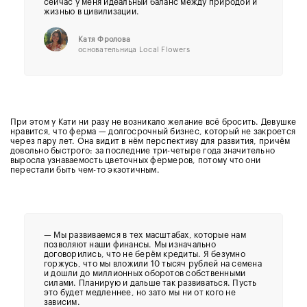
сейчас у меня идеальный баланс между природой и
жизнью в цивилизации.
Катя Фролова
основательница Local Flowers
При этом у Кати ни разу не возникало желание всё бросить. Девушке
нравится, что ферма — долгосрочный бизнес, который не закроется
через пару лет. Она видит в нём перспективу для развития, причём
довольно быстрого: за последние три-четыре года значительно
выросла узнаваемость цветочных фермеров, потому что они
перестали быть чем-то экзотичным.
— Мы развиваемся в тех масштабах, которые нам
позволяют наши финансы. Мы изначально
договорились, что не берём кредиты. Я безумно
горжусь, что мы вложили 10 тысяч рублей на семена
и дошли до миллионных оборотов собственными
силами. Планирую и дальше так развиваться. Пусть
это будет медленнее, но зато мы ни от кого не
зависим.