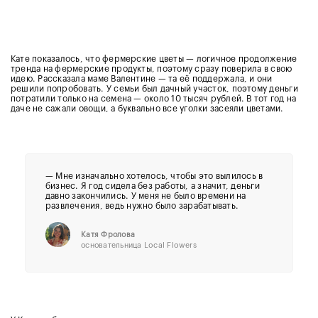
Кате показалось, что фермерские цветы — логичное продолжение
тренда на фермерские продукты, поэтому сразу поверила в свою
идею. Рассказала маме Валентине — та её поддержала, и они
решили попробовать. У семьи был дачный участок, поэтому деньги
потратили только на семена — около 10 тысяч рублей. В тот год на
даче не сажали овощи, а буквально все уголки засеяли цветами.
— Мне изначально хотелось, чтобы это вылилось в
бизнес. Я год сидела без работы, а значит, деньги
давно закончились. У меня не было времени на
развлечения, ведь нужно было зарабатывать.
Катя Фролова
основательница Local Flowers