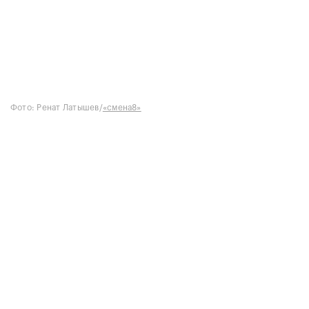
Фото: Ренат Латышев/
«смена8»