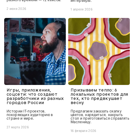
разного времени — 12 кейсов.
интерьеры.
2 июня 2026
1 апреля 2026
Игры, приложения,
Призываем тепло: 6
соцсети: что создают
локальных проектов для
разработчики из разных
тех, кто предвкушает
городов России
весну
Истории IT-проектов,
Предлагаем заказать охапку
покоряющих аудиторию в
цветов, нарядиться, накрыть
стране и мире.
стол и приготовиться справлять
Масленицу.
27 марта 2026
16 февраля 2026