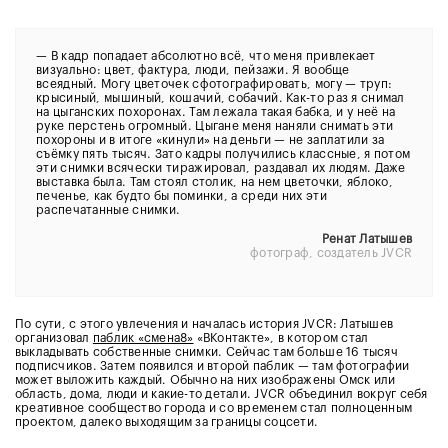
—
В кадр попадает абсолютно всё, что меня привлекает
визуально: цвет, фактура, люди, пейзажи. Я вообще
всеядный. Могу цветочек сфотографировать, могу — труп:
крысиный, мышиный, кошачий, собачий. Как-то раз я снимал
на цыганских похоронах. Там лежала такая бабка, и у неё на
руке перстень огромный. Цыгане меня наняли снимать эти
похороны и в итоге «кинули» на деньги — не заплатили за
съёмку пять тысяч. Зато кадры получились классные, я потом
эти снимки всячески тиражировал, раздавал их людям. Даже
выставка была. Там стоял столик, на нем цветочки, яблоко,
печенье, как будто бы поминки, а среди них эти
распечатанные снимки.
Ренат Латышев
фотограф, создатель JVCR
По сути, с этого увлечения и началась история JVCR: Латышев
организовал
паблик «смена8»
«ВКонтакте», в котором стал
выкладывать собственные снимки. Сейчас там больше 16 тысяч
подписчиков. Затем появился и второй паблик — там фотографии
может выложить каждый. Обычно на них изображены Омск или
область, дома, люди и какие-то детали. JVCR объединил вокруг себя
креативное сообщество города и со временем стал полноценным
проектом, далеко выходящим за границы соцсети.