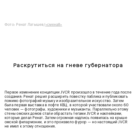
Фото: Ренат Латышев/
«смена8»
Раскрутиться на гневе губернатора
Первое изменение концепции JVCR произошло в течение года после
создания: Ренат решил расширить повестку паблика и публиковать
помимо фотографий музыку и изобразительное искусство. Затем
была первая выставка в лофте КВЦ, в которой участвовали около 60
человек — фотографы, художники и музыканты. Параллельно этому
стены омских домов стали обрастать тегами JVCR и наклейками,
которые делал Ренат. Затем огромная надпись появилась на крыше
омской филармонии, и это произвело фурор — но настоящий JVCR
не имел к этому отношения.