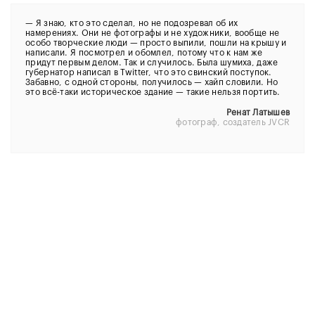
—
Я знаю, кто это сделал, но не подозревал об их
намерениях. Они не фотографы и не художники, вообще не
особо творческие люди — просто выпили, пошли на крышу и
написали. Я посмотрел и обомлел, потому что к нам же
придут первым делом. Так и случилось. Была шумиха, даже
губернатор написал в Twitter, что это свинский поступок.
Забавно, с одной стороны, получилось — хайп словили. Но
это всё-таки историческое здание — такие нельзя портить.
Ренат Латышев
фотограф, создатель JVCR