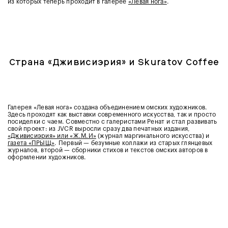
из которых теперь проходит в галерее
«Левая нога»
.
Страна «Дживисиэрия» и Skuratov Coffee
Галерея «Левая нога» создана объединением омских художников.
Здесь проходят как выставки современного искусства, так и просто
посиделки с чаем. Совместно с галеристами Ренат и стал развивать
свой проект: из JVCR выросли сразу два печатных издания,
«Дживисиэрия» или «Ж.М.И»
(журнал маргинального искусства) и
газета «ПРЫЩ»
. Первый — безумные коллажи из старых глянцевых
журналов, второй — сборники стихов и текстов омских авторов в
оформлении художников.