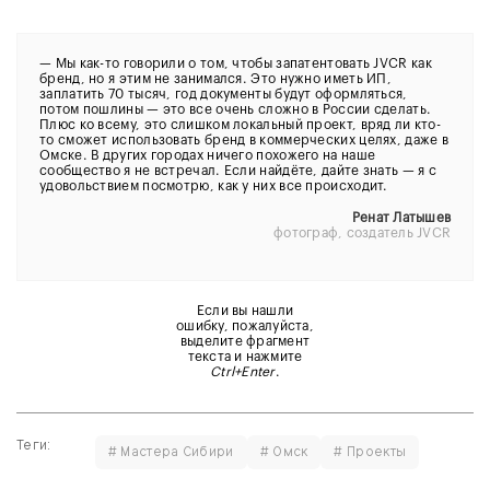
—
Мы как-то говорили о том, чтобы запатентовать JVCR как
бренд, но я этим не занимался. Это нужно иметь ИП,
заплатить 70 тысяч, год документы будут оформляться,
потом пошлины — это все очень сложно в России сделать.
Плюс ко всему, это слишком локальный проект, вряд ли кто-
то сможет использовать бренд в коммерческих целях, даже в
Омске. В других городах ничего похожего на наше
сообщество я не встречал. Если найдёте, дайте знать — я с
удовольствием посмотрю, как у них все происходит.
Ренат Латышев
фотограф, создатель JVCR
Если вы нашли
ошибку, пожалуйста,
выделите фрагмент
текста и нажмите
Ctrl+Enter
.
Теги:
# Мастера Сибири
# Омск
# Проекты