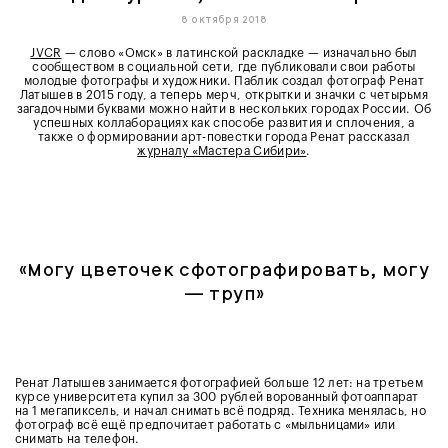
8 октября 2018
JVCR
— слово «Омск» в латинской раскладке — изначально был
сообществом в социальной сети, где публиковали свои работы
молодые фотографы и художники. Паблик создал фотограф Ренат
Латышев в 2015 году, а теперь мерч, открытки и значки с четырьмя
загадочными буквами можно найти в нескольких городах России. Об
успешных коллаборациях как способе развития и сплочения, а
также о формировании арт-повестки города Ренат рассказал
журналу «Мастера Сибири»
.
«
Могу цветочек сфотографировать, могу
— труп»
Ренат Латышев занимается фотографией больше 12 лет: на третьем
курсе университета купил за 300 рублей ворованный фотоаппарат
на 1 мегапиксель, и начал снимать всё подряд. Техника менялась, но
фотограф всё ещё предпочитает работать с «мыльницами» или
снимать на телефон.