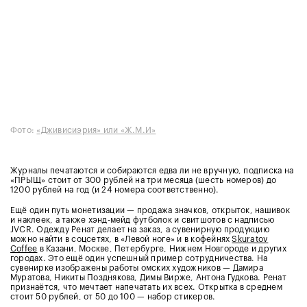
Фото:
«Дживисиэрия» или «Ж.М.И»
Журналы печатаются и собираются едва ли не вручную, подписка на
«ПРЫЩ» стоит от 300 рублей на три месяца (шесть номеров) до
1200 рублей на год (и 24 номера соответственно).
Ещё один путь монетизации — продажа значков, открыток, нашивок
и наклеек, а также хэнд-мейд футболок и свитшотов с надписью
JVCR. Одежду Ренат делает на заказ, а сувенирную продукцию
можно найти в соцсетях, в «Левой ноге» и в кофейнях
Skuratov
Coffee
в Казани, Москве, Петербурге, Нижнем Новгороде и других
городах. Это ещё один успешный пример сотрудничества. На
сувенирке изображены работы омских художников — Дамира
Муратова, Никиты Позднякова, Димы Вирже, Антона Гудкова. Ренат
признаётся, что мечтает напечатать их всех. Открытка в среднем
стоит 50 рублей, от 50 до 100 — набор стикеров.