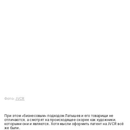
Фото:
JVCR
При этом «бизнесовым» подходом Латышев и его товарищи не
отличаются, а смотрят на происходящее скорее как художники,
которыми они и являются. Хотя мысли оформить патент на JVCR всё
же были.