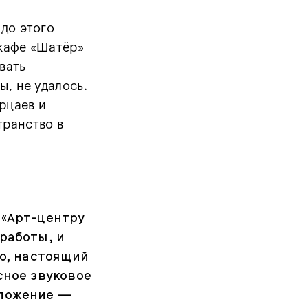
 до этого
 кафе «Шатёр»
вать
ы, не удалось.
рцаев и
транство в
 «Арт-центру
работы, и
но, настоящий
сное звуковое
оложение —