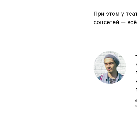
При этом у теа
соцсетей — всё
с