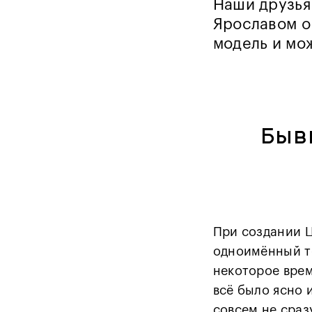
Наши друзья
Ярославом о 
модель и мо
Быв
При создании 
одноимённый те
некоторое врем
всё было ясно 
совсем не сраз