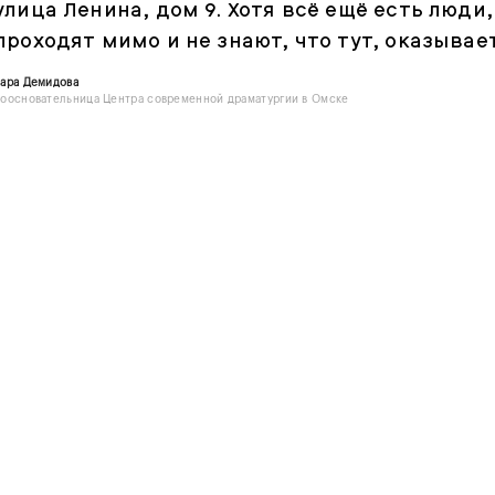
улица Ленина, дом 9. Хотя всё ещё есть люди
проходят мимо и не знают, что тут, оказывает
ара Демидова
оосновательница Центра современной драматургии в Омске