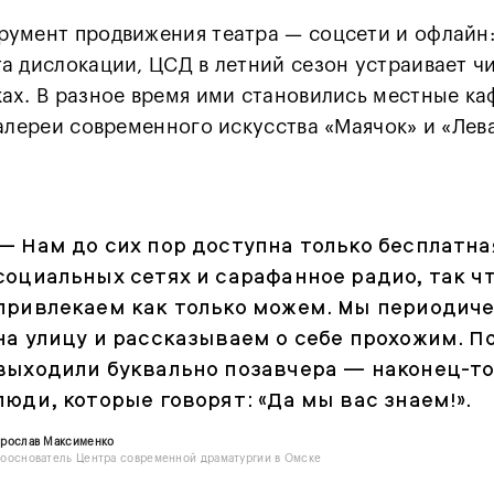
румент продвижения театра — соцсети и офлайн
а дислокации, ЦСД в летний сезон устраивает чи
ах. В разное время ими становились местные ка
галереи современного искусства «Маячок» и «Лев
— Нам до сих пор доступна только бесплатна
социальных сетях и сарафанное радио, так ч
привлекаем как только можем. Мы периодич
на улицу и рассказываем о себе прохожим. П
выходили буквально позавчера — наконец-то
люди, которые говорят: «Да мы вас знаем!».
Ярослав Максименко
ооснователь Центра современной драматургии в Омске