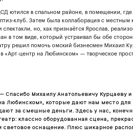
СД ютился в спальном районе, в помещении, где
птиз-клуб. Затем была коллаборация с местным
и спектакли, но, как признаётся Ярослав, реализо
ан в том виде, который устраивал бы обе сторон
атру решил помочь омский бизнесмен Михаил Ку
в «Арт-центр на Любинском» — творческое прос
— Спасибо Михаилу Анатольевичу Курцаеву и
на Любинском», которые дают нам место для 
дают за смешные деньги. Здесь у нас, конеч
театр: классно оборудованная сцена, прекра
и световое оснащение. Плюс шикарное расп