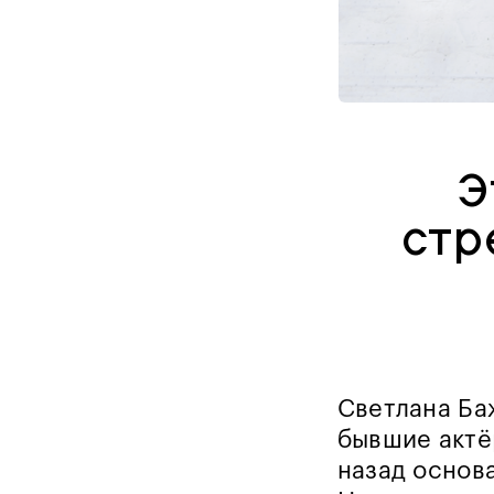
Э
стр
Светлана Ба
бывшие актё
назад основ