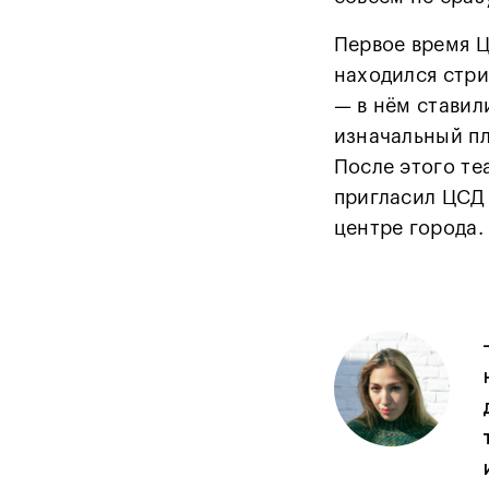
Первое время Ц
находился стри
— в нём ставил
изначальный пл
После этого те
пригласил ЦСД 
центре города.