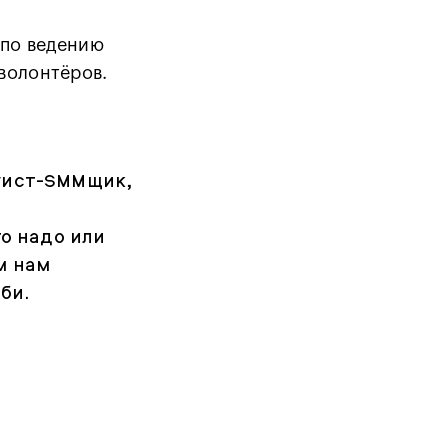
 по ведению
 волонтёров.
уист-SMMщик,
го надо или
м нам
би.