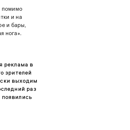
: помимо
тки и на
фе и бары,
ая нога».
я реклама в
то зрителей
ески выходим
оследний раз
 появились