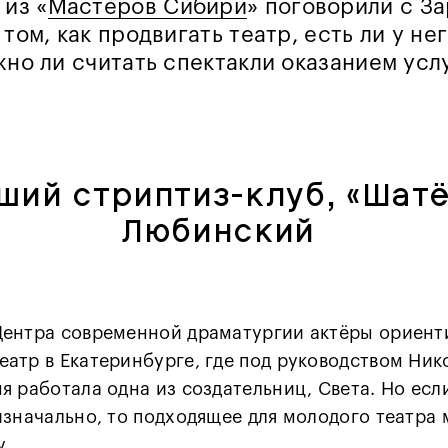
 из «
Мастеров Сибири
» поговорили с За
том, как продвигать театр, есть ли у не
жно ли считать спектакли оказанием усл
ший стриптиз-клуб, «Шатё
Любинский
Центра современной драматургии актёры ориент
атр в Екатеринбурге, где под руководством Ник
я работала одна из создательниц, Света. Но есл
изначально, то подходящее для молодого театра
у.