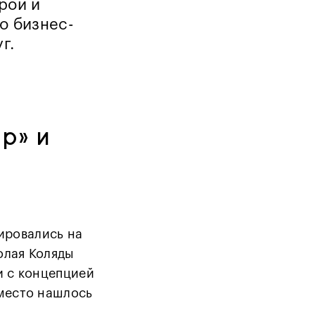
рой и
го бизнес-
уг.
р» и
ировались на
олая Коляды
и с концепцией
 место нашлось