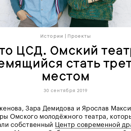
Истории
|
Проекты
то ЦСД. Омский теат
емящийся стать тре
местом
30 сентября 2019
женова, Зара Демидова и Ярослав Макс
ры Омского молодёжного театра, которы
али собственный
Центр современной др