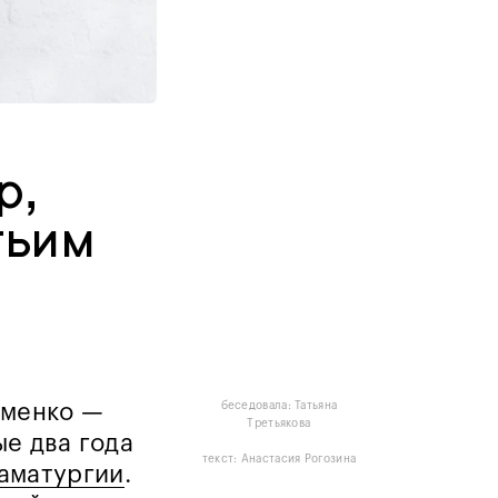
р,
тьим
именко —
беседовала: Татьяна
Третьякова
е два года
текст: Анастасия Рогозина
аматургии
.