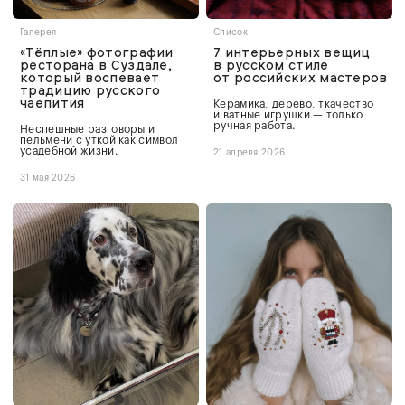
Галерея
Список
«Тёплые» фотографии
7 интерьерных вещиц
ресторана в Суздале,
в русском стиле
который воспевает
от российских мастеров
традицию русского
чаепития
Керамика, дерево, ткачество
и ватные игрушки — только
ручная работа.
Неспешные разговоры и
пельмени с уткой как символ
усадебной жизни.
21 апреля 2026
31 мая 2026