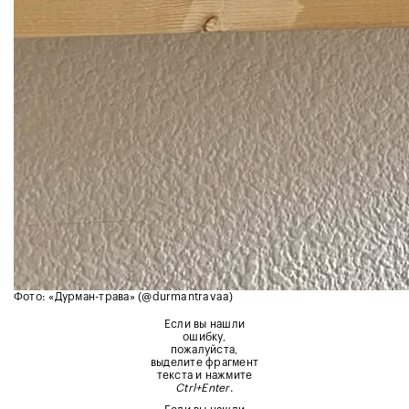
Фото: «Дурман-трава» (@durmantravaa)
Если вы нашли
ошибку,
пожалуйста,
выделите фрагмент
текста и нажмите
Ctrl+Enter
.