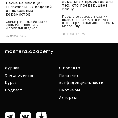
локальных проектов для
Весна на блюдце:
тех, кто предвкушает
11 пасхальных изделий
весну
от локальных
керамистов
Предлагаем заказать охапку
цветов, нарядиться, накрыть
Самые красивые блюда для
стол и приготовиться справлять
куличей, пашотницы
Масленицу.
и пасхальный декор.
16 февраля 2026
25 марта 2026
Журнал
О проекте
Спецпроекты
Политика
Курсы
конфиденциальности
Подкаст
Партнёры
Авторам