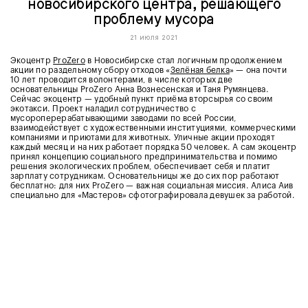
новосибирского центра, решающего
проблему мусора
21 июля 2021
Экоцентр
ProZero
в Новосибирске стал логичным продолжением
акции по раздельному сбору отходов «
Зелёная белка
» — она почти
10 лет проводится волонтерами, в числе которых две
основательницы ProZero Анна Вознесенская и Таня Румянцева.
Сейчас экоцентр — удобный пункт приёма вторсырья со своим
экотакси. Проект наладил сотрудничество с
мусороперерабатывающими заводами по всей России,
взаимодействует с художественными институциями, коммерческими
компаниями и приютами для животных. Уличные акции проходят
каждый месяц и на них работает порядка 50 человек. А сам экоцентр
принял концепцию социального предпринимательства и помимо
решения экологических проблем, обеспечивает себя и платит
зарплату сотрудникам. Основательницы же до сих пор работают
бесплатно: для них ProZero — важная социальная миссия. Алиса Аив
специально для «Мастеров» сфотографировала девушек за работой.