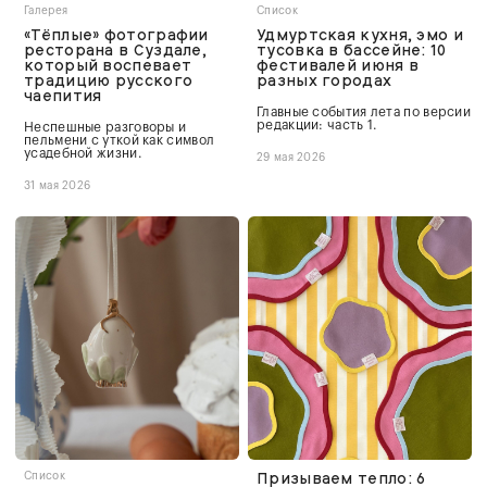
Галерея
Список
«Тёплые» фотографии
Удмуртская кухня, эмо и
ресторана в Суздале,
тусовка в бассейне: 10
который воспевает
фестивалей июня в
традицию русского
разных городах
чаепития
Главные события лета по версии
редакции: часть 1.
Неспешные разговоры и
пельмени с уткой как символ
усадебной жизни.
29 мая 2026
31 мая 2026
Призываем тепло: 6
Список