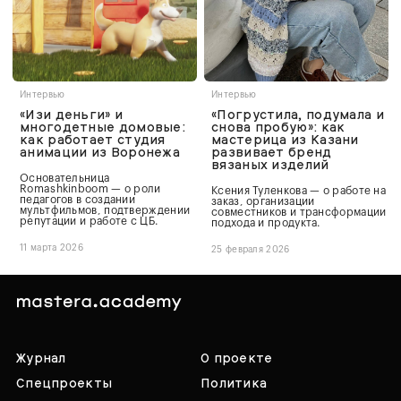
Интервью
Интервью
«Изи деньги» и
«Погрустила, подумала и
многодетные домовые:
снова пробую»: как
как работает студия
мастерица из Казани
анимации из Воронежа
развивает бренд
вязаных изделий
Основательница
Romashkinboom — о роли
Ксения Туленкова — о работе на
педагогов в создании
заказ, организации
мультфильмов, подтверждении
совместников и трансформации
репутации и работе с ЦБ.
подхода и продукта.
11 марта 2026
25 февраля 2026
Журнал
О проекте
Спецпроекты
Политика