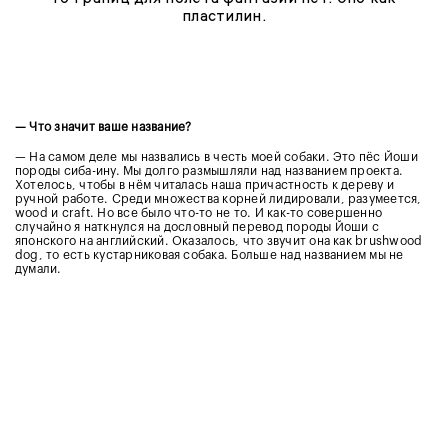
пластилин.
— Что значит ваше название?
— На самом деле мы назвались в честь моей собаки. Это пёс Йоши
породы сиба-ину. Мы долго размышляли над названием проекта.
Хотелось, чтобы в нём читалась наша причастность к дереву и
ручной работе. Среди множества корней лидировали, разумеется,
wood и craft. Но все было что-то не то. И как-то совершенно
случайно я наткнулся на дословный перевод породы Йоши с
японского на английский. Оказалось, что звучит она как brushwood
dog, то есть кустарниковая собака. Больше над названием мы не
думали.