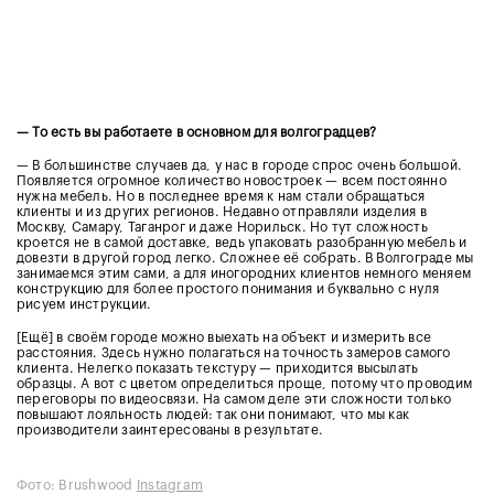
— То есть вы работаете в основном для волгоградцев?
— В большинстве случаев да, у нас в городе спрос очень большой.
Появляется огромное количество новостроек — всем постоянно
нужна мебель. Но в последнее время к нам стали обращаться
клиенты и из других регионов. Недавно отправляли изделия в
Москву, Самару, Таганрог и даже Норильск. Но тут сложность
кроется не в самой доставке, ведь упаковать разобранную мебель и
довезти в другой город легко. Сложнее её собрать. В Волгограде мы
занимаемся этим сами, а для иногородних клиентов немного меняем
конструкцию для более простого понимания и буквально с нуля
рисуем инструкции.
[Ещё] в своём городе можно выехать на объект и измерить все
расстояния. Здесь нужно полагаться на точность замеров самого
клиента. Нелегко показать текстуру — приходится высылать
образцы. А вот с цветом определиться проще, потому что проводим
переговоры по видеосвязи. На самом деле эти сложности только
повышают лояльность людей: так они понимают, что мы как
производители заинтересованы в результате.
Фото: Brushwood
Instagram