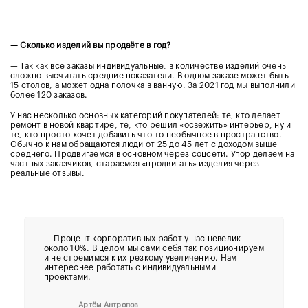
— Сколько изделий вы продаёте в год?
— Так как все заказы индивидуальные, в количестве изделий очень
сложно высчитать средние показатели. В одном заказе может быть
15 столов, а может одна полочка в ванную.
За 2021 год мы выполнили
более 120 заказов.
У нас несколько основных категорий покупателей: те, кто делает
ремонт в новой квартире, те, кто решил «освежить» интерьер, ну и
те, кто просто хочет добавить что-то необычное в пространство.
Обычно к нам обращаются люди от 25 до 45 лет с доходом выше
среднего. Продвигаемся в основном через соцсети. Упор делаем на
частных заказчиков, стараемся «продвигать» изделия через
реальные отзывы.
— Процент корпоративных работ у нас невелик —
около 10%. В целом мы сами себя так позиционируем
и не стремимся к их резкому увеличению. Нам
интереснее работать с индивидуальными
проектами.
Артём Антропов