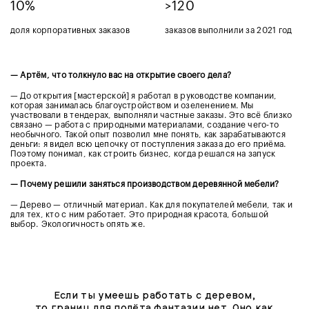
10%
>120
доля корпоративных заказов
заказов выполнили за 2021 год
— Артём, что толкнуло вас на открытие своего дела?
— До открытия [мастерской] я работал в руководстве компании,
которая занималась благоустройством и озеленением. Мы
участвовали в тендерах, выполняли частные заказы. Это всё близко
связано — работа с природными материалами, создание чего-то
необычного. Такой опыт позволил мне понять, как зарабатываются
деньги: я видел всю цепочку от поступления заказа до его приёма.
Поэтому понимал, как строить бизнес, когда решался на запуск
проекта.
— Почему решили заняться производством деревянной мебели?
— Дерево — отличный материал. Как для покупателей мебели, так и
для тех, кто с ним работает. Это природная красота, большой
выбор. Экологичность опять же.
Если ты умеешь работать с деревом,
то границ для полёта фантазии нет. Оно как