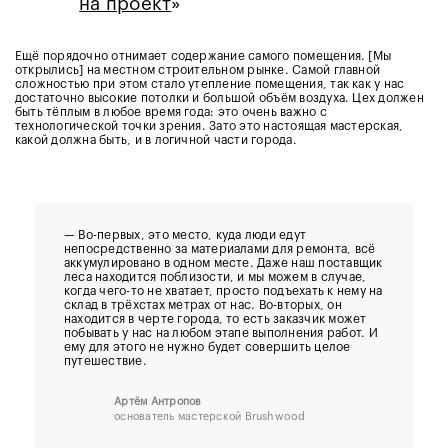
на проект
»
Ещё порядочно отнимает содержание самого помещения. [Мы
открылись] на местном строительном рынке. Самой главной
сложностью при этом стало утепление помещения, так как у нас
достаточно высокие потолки и большой объём воздуха. Цех должен
быть тёплым в любое время года: это очень важно с
технологической точки зрения. Зато это настоящая мастерская,
какой должна быть, и в логичной части города.
—
Во-первых, это место, куда люди едут
непосредственно за материалами для ремонта, всё
аккумулировано в одном месте. Даже наш поставщик
леса находится поблизости, и мы можем в случае,
когда чего-то не хватает, просто подъехать к нему на
склад в трёхстах метрах от нас. Во-вторых, он
находится в черте города, то есть заказчик может
побывать у нас на любом этапе выполнения работ. И
ему для этого не нужно будет совершить целое
путешествие.
Артём Антропов
основатель мастерской Brushwood