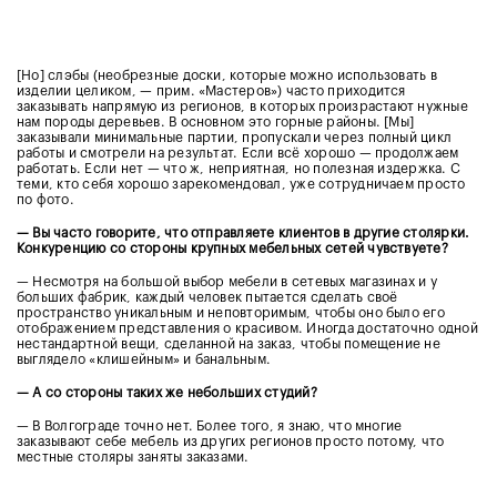
[Но] слэбы (необрезные доски, которые можно использовать в
изделии целиком, — прим. «Мастеров») часто приходится
заказывать напрямую из регионов, в которых произрастают нужные
нам породы деревьев. В основном это горные районы. [Мы]
заказывали минимальные партии, пропускали через полный цикл
работы и смотрели на результат. Если всё хорошо — продолжаем
работать. Если нет — что ж, неприятная, но полезная издержка. С
теми, кто себя хорошо зарекомендовал, уже сотрудничаем просто
по фото.
— Вы часто говорите, что отправляете клиентов в другие столярки.
Конкуренцию со стороны крупных мебельных сетей чувствуете?
— Несмотря на большой выбор мебели в сетевых магазинах и у
больших фабрик, каждый человек пытается сделать своё
пространство уникальным и неповторимым, чтобы оно было его
отображением представления о красивом. Иногда достаточно одной
нестандартной вещи, сделанной на заказ, чтобы помещение не
выглядело «клишейным» и банальным.
— А со стороны таких же небольших студий?
— В Волгограде точно нет. Более того, я знаю, что многие
заказывают себе мебель из других регионов просто потому, что
местные столяры заняты заказами.