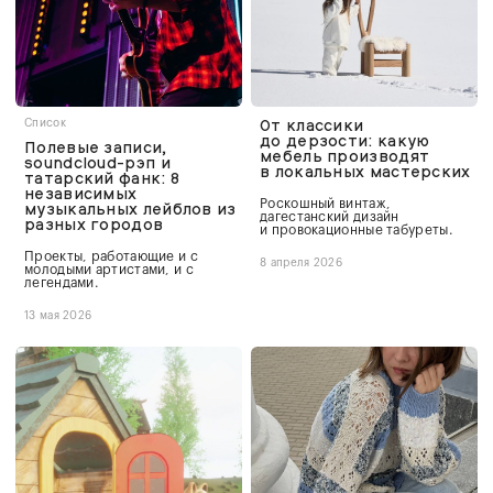
От классики
Список
до дерзости: какую
Полевые записи,
мебель производят
soundcloud-рэп и
в локальных мастерских
татарский фанк: 8
независимых
Роскошный винтаж,
музыкальных лейблов из
дагестанский дизайн
разных городов
и провокационные табуреты.
Проекты, работающие и с
8 апреля 2026
молодыми артистами, и с
легендами.
13 мая 2026