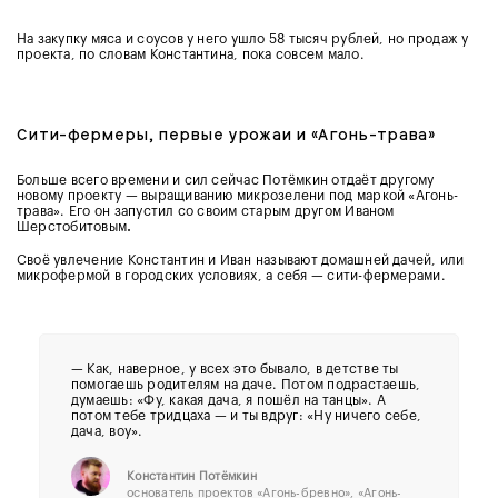
На закупку мяса и соусов у него ушло 58 тысяч рублей, но продаж у
проекта, по словам Константина, пока совсем мало.
Сити-фермеры, первые урожаи и «Агонь-трава»
Больше всего времени и сил сейчас Потёмкин отдаёт другому
новому проекту — выращиванию микрозелени под маркой «Агонь-
трава». Его он запустил со своим старым другом Иваном
Шерстобитовым
.
Своё увлечение Константин и Иван называют домашней дачей, или
микрофермой в городских условиях, а себя — сити-фермерами.
— Как, наверное, у всех это бывало, в детстве ты
помогаешь родителям на даче. Потом подрастаешь,
думаешь: «Фу, какая дача, я пошёл на танцы». А
потом тебе тридцаха — и ты вдруг: «Ну ничего себе,
дача, воу».
Константин Потёмкин
основатель проектов «Агонь-бревно», «Агонь-