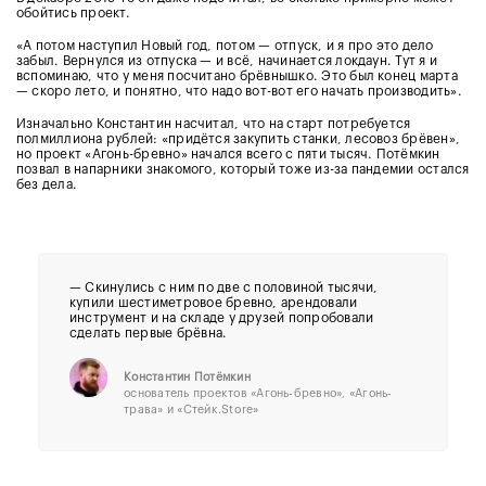
обойтись проект.
«А потом наступил Новый год, потом — отпуск, и я про это дело
забыл. Вернулся из отпуска — и всё, начинается локдаун. Тут я и
вспоминаю, что у меня посчитано брёвнышко. Это был конец марта
— скоро лето, и понятно, что надо вот-вот его начать производить».
Изначально Константин насчитал, что на старт потребуется
полмиллиона рублей: «придётся закупить станки, лесовоз брёвен»,
но проект «Агонь-бревно» начался всего с пяти тысяч. Потёмкин
позвал в напарники знакомого, который тоже из-за пандемии остался
без дела.
— Скинулись с ним по две с половиной тысячи,
купили шестиметровое бревно, арендовали
инструмент и на складе у друзей попробовали
сделать первые брёвна.
Константин Потёмкин
основатель проектов «Агонь-бревно», «Агонь-
трава» и «Стейк.Store»