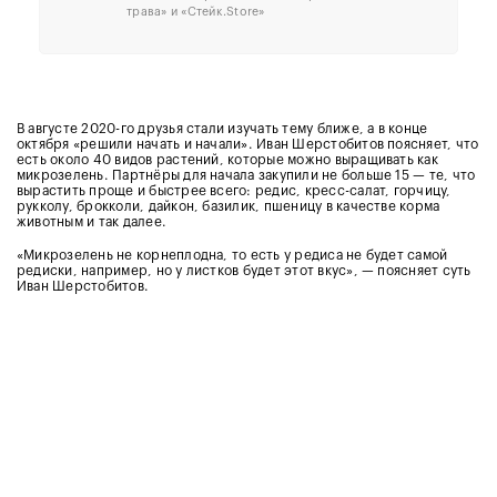
трава» и «Стейк.Store»
В августе 2020-го друзья стали изучать тему ближе, а в конце
октября «решили начать и начали». Иван Шерстобитов поясняет, что
есть около 40 видов растений, которые можно выращивать как
микрозелень. Партнёры для начала закупили не больше 15 — те, что
вырастить проще и быстрее всего: редис, кресс-салат, горчицу,
рукколу, брокколи, дайкон, базилик, пшеницу в качестве корма
животным и так далее.
«Микрозелень не корнеплодна, то есть у редиса не будет самой
редиски, например, но у листков будет этот вкус», — поясняет суть
Иван Шерстобитов.