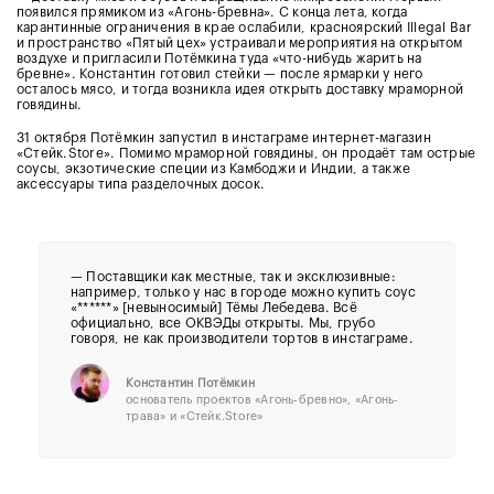
появился прямиком из «Агонь-бревна». С конца лета, когда
карантинные ограничения в крае ослабили, красноярский Illegal Bar
и пространство «Пятый цех» устраивали мероприятия на открытом
воздухе и пригласили Потёмкина туда «что-нибудь жарить на
бревне». Константин готовил стейки — после ярмарки у него
осталось мясо, и тогда возникла идея открыть доставку мраморной
говядины.
31 октября Потёмкин запустил в инстаграме интернет-магазин
«Стейк.Store». Помимо мраморной говядины, он продаёт там острые
соусы, экзотические специи из Камбоджи и Индии, а также
аксессуары типа разделочных досок.
— Поставщики как местные, так и эксклюзивные:
например, только у нас в городе можно купить соус
«******» [невыносимый] Тёмы Лебедева. Всё
официально, все ОКВЭДы открыты. Мы, грубо
говоря, не как производители тортов в инстаграме.
Константин Потёмкин
основатель проектов «Агонь-бревно», «Агонь-
трава» и «Стейк.Store»