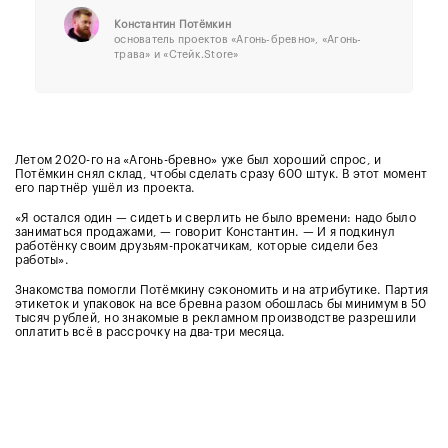
Константин Потёмкин
основатель проектов «Агонь-бревно», «Агонь-
трава» и «Стейк.Store»
Летом 2020-го на «Агонь-бревно» уже был хороший спрос, и
Потёмкин снял склад, чтобы сделать сразу 600 штук. В этот момент
его партнёр ушёл из проекта.
«Я остался один — сидеть и сверлить не было времени: надо было
заниматься продажами, — говорит Константин. — И я подкинул
работёнку своим друзьям-прокатчикам, которые сидели без
работы».
Знакомства помогли Потёмкину сэкономить и на атрибутике. Партия
этикеток и упаковок на все бревна разом обошлась бы минимум в 50
тысяч рублей, но знакомые в рекламном производстве разрешили
оплатить всё в рассрочку на два-три месяца.