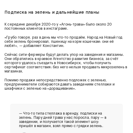
Подписка на зелень и дальнейшие планы
К середине декабря 2020-го у «Агонь-травы» было около 20
постоянных клиентов в инстаграме.
«Грубо говоря, раз в день мы что-то продаём. Народ на Новый год
себе зелень бронировал, пшеницу на корм кошечкам: они её
любят», — добавляет Константин.
Сейчас сити-фермеры будут делать упор на заведения и магазины.
Они обратились в краевое Агентство развития бизнеса, за счёт
которого удалось съездить в Новосибирск, чтобы получить
сертификат соответствия: без него нельзя продавать микрозелень в
магазинах.
Помимо продажи непосредственно подложек с зеленью,
предприниматели собираются давать заведениям стеллажи и
шкафчики с зеленью на «доращивание».
— Что-то типа стеллажа в аренду, подписки на
зелень. Пару дней трава у нас поросла, пару — в
заведении, и получается такой элемент шоу:
пришёл в магазин, взял прямо с грядки зелень.