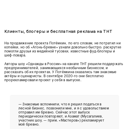
Клиенты, блогеры и бесплатная реклама на ТНТ
На продвижение проекта Потёмкин, по его словам, не потратил ни
копейки, но об «Агонь-бревне» узнали довольно быстро: раскрутке
помогли друзья из медийной тусовки, известные фуд-блогеры и
шеф-повара.
Авторы шоу «Однажды в России» на канале ТНТ решили поддержать
предпринимателей, занимающихся необычным бизнесом, и
рассказать об их проектах. У Потёмкина оказались там знакомые
актёры и сценаристы. В сентябре 2020-го они бесплатно
прорекламировали проект у себя в выпуске.
— Знакомые вспомнили, что я решил податься в
лесной бизнес, позвонили мне, и я с удовольствием
отправил им бревно. Сейчас этот выпуск
периодически повторяют, и Азамат (Мусагалиев,
участник шоу, — прим. «Мастеров») рекламирует
моё бревно.