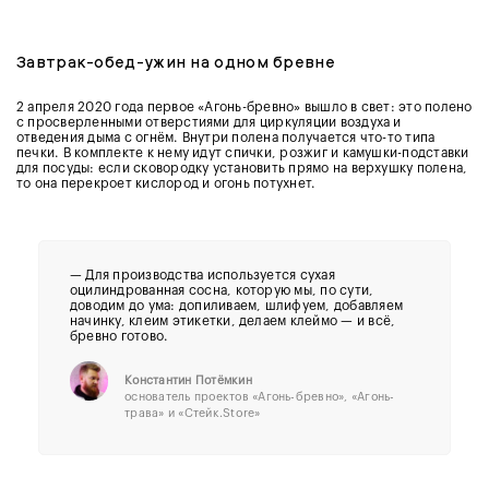
Завтрак-обед-ужин на одном бревне
2 апреля 2020 года первое «Агонь-бревно» вышло в свет: это полено
с просверленными отверстиями для циркуляции воздуха и
отведения дыма с огнём. Внутри полена получается что-то типа
печки. В комплекте к нему идут спички, розжиг и камушки-подставки
для посуды: если сковородку установить прямо на верхушку полена,
то она перекроет кислород и огонь потухнет.
— Для производства используется сухая
оцилиндрованная сосна, которую мы, по сути,
доводим до ума: допиливаем, шлифуем, добавляем
начинку, клеим этикетки, делаем клеймо — и всё,
бревно готово.
Константин Потёмкин
основатель проектов «Агонь-бревно», «Агонь-
трава» и «Стейк.Store»