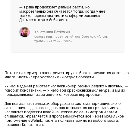
— Трава продолжает дальше расти, но
микрозеленью она считается тогда, когда у неё
только первые два листика сформировались.
Дальше это уже беби-лист.
Константин Потёмкин
основатель проектов «Агонь-бревно», «Агонь-
трава» и «Стейк.Store»
Пока сити-фермеры экспериментируют, брака получается довольно
много. Часть «переростков» они отдают соседям.
«У нас в здании работает коллекционер разных редких животных, —
говорит Константин. — У него три краснокнижных лемура, и мы их
подкармливаем нашей зеленью, которая переросла».
Для полива на стеллажах оборудована система периодического
затопления — два раза в день она включается на три-пять минут,
наполняет подложки водой на несколько сантиметров и затем
сливается. Управляется и программируется всё через мобильное
приложение eWelink, так что поливать можно из любого места,
поясняет Константин.