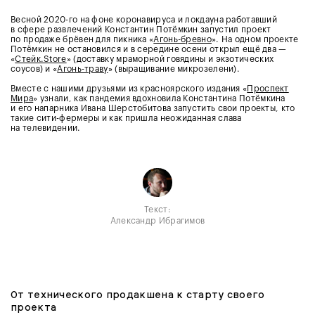
Весной 2020-го на фоне коронавируса и локдауна работавший
в сфере развлечений Константин Потёмкин запустил проект
по продаже брёвен для пикника «
Агонь-бревно
». На одном проекте
Потёмкин не остановился и в середине осени открыл ещё два —
«
Стейк.Store
» (доставку мраморной говядины и экзотических
соусов) и «
Агонь-траву
» (выращивание микрозелени).
Вместе с нашими друзьями из красноярского издания «
Проспект
Мира
» узнали, как пандемия вдохновила Константина Потёмкина
и его напарника Ивана Шерстобитова запустить свои проекты, кто
такие сити-фермеры и как пришла неожиданная слава
на телевидении.
Текст:
Александр Ибрагимов
От технического продакшена к старту своего
проекта