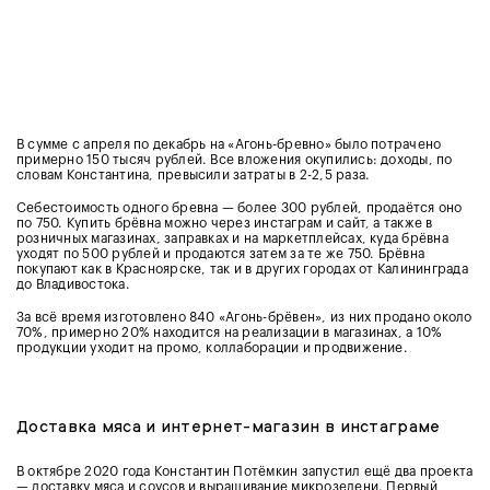
В сумме с апреля по декабрь на «Агонь-бревно» было потрачено
примерно 150 тысяч рублей. Все вложения окупились: доходы, по
словам Константина, превысили затраты в 2-2,5 раза.
Себестоимость одного бревна — более 300 рублей, продаётся оно
по 750. Купить брёвна можно через инстаграм и сайт, а также в
розничных магазинах, заправках и на маркетплейсах, куда брёвна
уходят по 500 рублей и продаются затем за те же 750. Брёвна
покупают как в Красноярске, так и в других городах от Калининграда
до Владивостока.
За всё время изготовлено 840 «Агонь-брёвен», из них продано около
70%, примерно 20% находится на реализации в магазинах, а 10%
продукции уходит на промо, коллаборации и продвижение.
Доставка мяса и интернет-магазин в инстаграме
В октябре 2020 года Константин Потёмкин запустил ещё два проекта
— доставку мяса и соусов и выращивание микрозелени. Первый