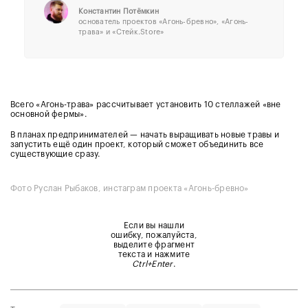
Константин Потёмкин
основатель проектов «Агонь-бревно», «Агонь-
трава» и «Стейк.Store»
Всего «Агонь-трава» рассчитывает установить 10 стеллажей «вне
основной фермы».
В планах предпринимателей — начать выращивать новые травы и
запустить ещё один проект, который сможет объединить все
существующие сразу.
Фото Руслан Рыбаков, инстаграм проекта «Агонь-бревно»
Если вы нашли
ошибку, пожалуйста,
выделите фрагмент
текста и нажмите
Ctrl+Enter
.