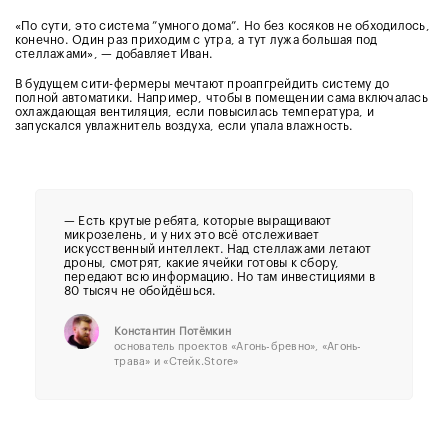
«По сути, это система ”умного дома”. Но без косяков не обходилось,
конечно. Один раз приходим с утра, а тут лужа большая под
стеллажами», — добавляет Иван.
В будущем сити-фермеры мечтают проапгрейдить систему до
полной автоматики. Например, чтобы в помещении сама включалась
охлаждающая вентиляция, если повысилась температура, и
запускался увлажнитель воздуха, если упала влажность.
— Есть крутые ребята, которые выращивают
микрозелень, и у них это всё отслеживает
искусственный интеллект. Над стеллажами летают
дроны, смотрят, какие ячейки готовы к сбору,
передают всю информацию. Но там инвестициями в
80 тысяч не обойдёшься.
Константин Потёмкин
основатель проектов «Агонь-бревно», «Агонь-
трава» и «Стейк.Store»