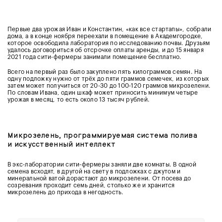
Первые два урожая Иван и Константин, «как все стартапы», собрали
дома, а в конце ноября переехали в помещение в Академгородке,
которое освободила лаборатория по исследованию почвы. Друзьям
удалось договориться об отсрочке оплаты аренды, и до 15 января
2021 года сити-фермеры занимали помещение бесплатно.
Всего на первый раз было закуплено пять килограммов семян. На
одну подложку нужно от трёх до пяти граммов семечек, из которых
затем может получиться от 20-30 до 100-120 граммов микрозелени.
По словам Ивана, один шкаф может приносить минимум четыре
урожая в месяц, то есть около 13 тысяч рублей.
Микрозелень, программируемая система полива
и искусственный интеллект
В экс-лаборатории сити-фермеры заняли две комнаты. В одной
семена всходят, в другой на свету в подложках с джутом и
минеральной ватой дорастают до микрозелени. От посева до
созревания проходит семь дней, столько же и хранится
микрозелень до прихода в негодность.