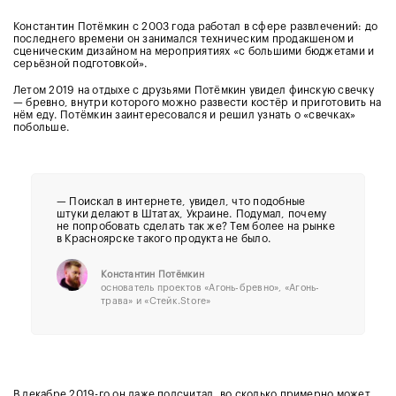
Константин Потёмкин с 2003 года работал в сфере развлечений: до
последнего времени он занимался техническим продакшеном и
сценическим дизайном на мероприятиях «с большими бюджетами и
серьёзной подготовкой».
Летом 2019 на отдыхе с друзьями Потёмкин увидел финскую свечку
— бревно, внутри которого можно развести костёр и приготовить на
нём еду. Потёмкин заинтересовался и решил узнать о «свечках»
побольше.
— Поискал в интернете, увидел, что подобные
штуки делают в Штатах, Украине. Подумал, почему
не попробовать сделать так же? Тем более на рынке
в Красноярске такого продукта не было.
Константин Потёмкин
основатель проектов «Агонь-бревно», «Агонь-
трава» и «Стейк.Store»
В декабре 2019-го он даже подсчитал, во сколько примерно может