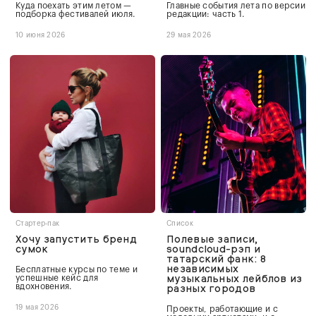
Куда поехать этим летом —
Главные события лета по версии
подборка фестивалей июля.
редакции: часть 1.
10 июня 2026
29 мая 2026
Стартер-пак
Список
Хочу запустить бренд
Полевые записи,
сумок
soundcloud-рэп и
татарский фанк: 8
независимых
Бесплатные курсы по теме и
музыкальных лейблов из
успешные кейс для
вдохновения.
разных городов
19 мая 2026
Проекты, работающие и с