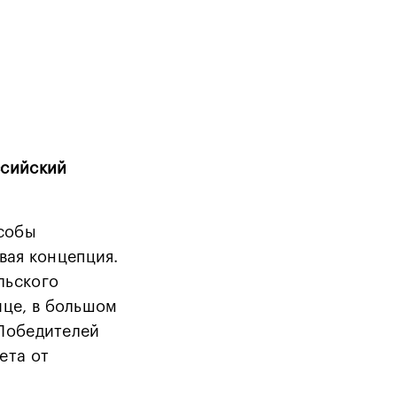
ссийский
особы
вая концепция.
льского
ице, в большом
 Победителей
ета от