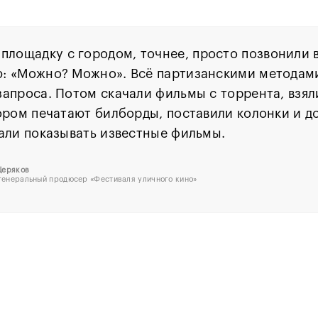
площадку с городом, точнее, просто позвонили 
: «Можно? Можно». Всё партизанскими методами
апроса. Потом скачали фильмы с торрента, взял
ором печатают билборды, поставили колонки и 
али показывать известные фильмы.
Щеряков
 генеральный продюсер «Фестиваля уличного кино»