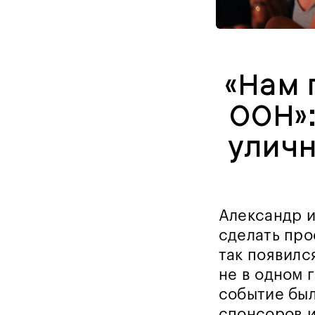
«Нам 
ООН»:
уличн
Александр и
сделать про
так появилс
не в одном 
событие был
спонсоров и