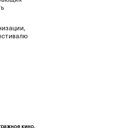
ть
низации,
естивалю
тражное кино.