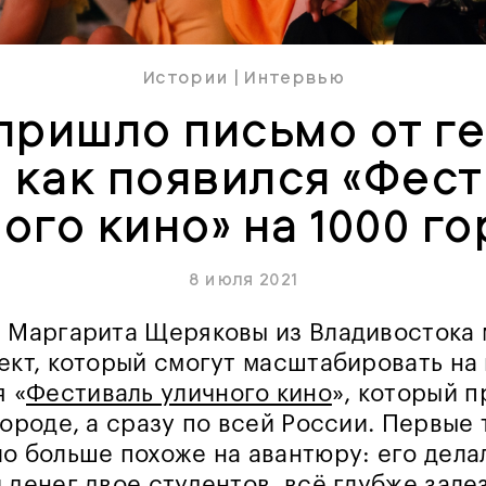
Истории
|
Интервью
пришло письмо от г
 как появился «Фес
ого кино» на 1000 г
8 июля 2021
 Маргарита Щеряковы из Владивостока 
ект, который смогут масштабировать на 
я «
Фестиваль уличного кино
», который п
городе, а сразу по всей России. Первые 
о больше похоже на авантюру: его дела
 денег двое студентов, всё глубже зал