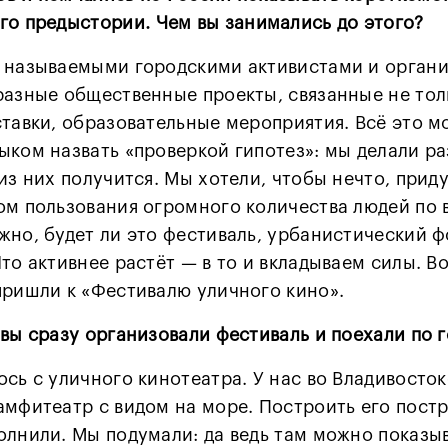
го предыстории.
Чем вы занимались до этого?
 называемыми городскими активистами и органи
разные общественные проекты, связанные не тол
ставки, образовательные мероприятия. Всё это 
ыком назвать «проверкой гипотез»: мы делали р
из них получится. Мы хотели, чтобы нечто, прид
ом пользования огромного количества людей по 
жно, будет ли это фестиваль, урбанистический 
то активнее растёт — в то и вкладываем силы. Во
пришли к «Фестивалю уличного кино».
 вы сразу организовали фестиваль и поехали по
ось с уличного кинотеатра. У нас во Владивосто
амфитеатр с видом на море. Построить его постр
олнили. Мы подумали: да ведь там можно показыв