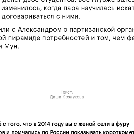
ё изменилось, когда пара научилась иска
 договариваться с ними.
ли с Александром о партизанской орга
й пирамиде потребностей и том, чем ф
и Мун.
Текст:
Даша Козлукова
 с того, что в 2014 году вы с женой сели в фуру
в и помчались по России показывать короткоме