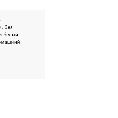
в
, без
и белый
домашний