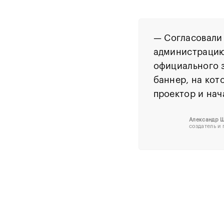
—
Согласовали 
администрацию
официального з
баннер, на кот
проектор и нач
Александр 
создатель и