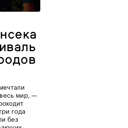
енсека
тиваль
ородов
мечтали
весь мир, —
роходит
три года
ли без
езающих