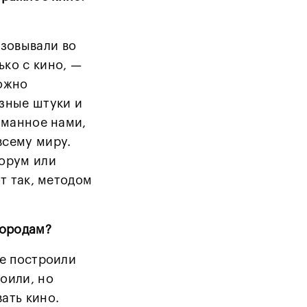
зовывали во
ько с кино, —
можно
азные штуки и
уманное нами,
всему миру.
форум или
т так, методом
 городам?
ке построили
оили, но
ать кино.