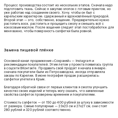
Процесс производства состоит из нескольких этапов. Сначала надо
подготовить ткань. Сейчас я закупаю хлопок с готовым принтом, но
уже работаю над созданием своего. Хочу, чтобы он был с
карельским характером: сдержанный и вдохновлённый природой.
Второй этап
—
это, собственно, вощение. Предварительно нужно
растопить воск, растопить и процедить смолу и смешать всё с
кокосовым маслом. После вощения следует этап постобработки: для
меня важно, чтобы поверхность салфетки была ровной.
Замена пищевой плёнке
Основной канал продвижения «Сохраняй»
— Instagram
и
рекомендации покупателей. Этим летом у проекта появилась группа
в соцсети ВКонтакте. Продавать свой продукт я начала в январе:
сначала покупатели были из Петрозаводска, иногда отправляла
заказы по Карелии. В июне география продаж расширилась:
салфетки улетели в Крым.
Благодаря обратной связи от первых клиентов я смогла улучшить
качество своих изделий и теперь могу сказать, что заявленные
свойства салфеток проверены временем и покупателями.
Стоимость салфеток
— от 150 до 400 рублей за штуку в зависимости
от размера. Самые популярные —
23х23 см и 27х27 см, они стоят
280 рублей и 320 рублей соответственно.