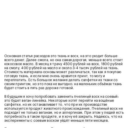
Основная статья расходов это ткань и воск, на это уходит больше
всего денег. Далее смола, но она самая дорогая, меньше всего стоит
кокосовое масло. В месяц я трачу 4500 рублей на воск, 1800 рублей
на смолу, 400 рублей на масло и около 3-4 тысяч рублей на ткань.
Стоимость материала-основы может различаться, так как я покупаю
готовую ткань, и если мне очень нравится принт, то могу и
переплатить. Есть большое желание делать салфетки из ткани со
своим принтом, но это пока не выгодно: на маленьких объёмах ткань
будет стоить в пять раз дороже готовой.
В будущем я хочу попробовать заменить пчелиный воск на соевый:
это будет веган-линейка. Некоторые хотят перейти на вощёные
салфетки, но их останавливает то, что при их производстве
используется продукт животного происхождения. Пчелиный воск не
подходит не только веганам, но и аллергикам. При этом у людей есть
потребность в таком продукте, и я хочу её закрыть. Надеюсь, что на
эксперименты с соевым воском уйдёт меньше пяти месяцев.