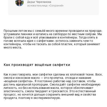
Дарья Черепанова
основательница
«Сохраняй»
Прошлым летом мы с семьёй много времени проводили на природе:
устраивали пикники и катались на сапборде по местным озёрам. Мы
брали с собой еду и всё упаковывали в контейнеры. Тогда опять в
голове всплыла идея с салфетками: хотелось заменить чем-то
контейнеры, чтобы не таскать за собой пластик, который занимает
много места.
Как производят вощёные салфетки
Как я уже говорила, мои салфетки сделаны из хлопковой ткани. Воск,
смола и кокосовое масло
—
это пропитка, отсюда и название
«вощёная салфетка». Я постоянно работаю над составом, чтобы
достичь идеальной пропорции. Смола даёт салфетке необходимую
липкость, но без использования масла, которое обеспечивает
эластичность, смола твердеет и трескается. Это естественный
процесс, но хочется дольше сохранить внешний вид и свойства
продукта, поэтому я экспериментирую.