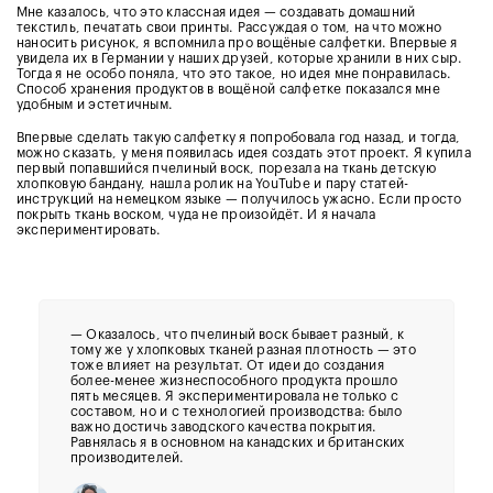
Мне казалось, что это классная идея
—
создавать домашний
текстиль, печатать свои принты. Рассуждая о том, на что можно
наносить рисунок, я вспомнила про вощёные салфетки. Впервые я
увидела их в Германии у наших друзей, которые хранили в них сыр.
Тогда я не особо поняла, что это такое, но идея мне понравилась.
Способ хранения продуктов в вощёной салфетке показался мне
удобным и эстетичным.
Впервые сделать такую салфетку я попробовала год назад, и тогда,
можно сказать, у меня появилась идея создать этот проект. Я купила
первый попавшийся пчелиный воск, порезала на ткань детскую
хлопковую бандану, нашла ролик на YouTube и пару статей-
инструкций на немецком языке
— п
олучилось ужасно. Если просто
покрыть ткань воском, чуда не произойдёт. И я начала
экспериментировать.
—
Оказалось, что пчелиный воск бывает разный, к
тому же у хлопковых тканей разная плотность — это
тоже влияет на результат. От идеи до создания
более-менее жизнеспособного продукта прошло
пять месяцев. Я экспериментировала не только с
составом, но и с технологией производства: было
важно достичь заводского качества покрытия.
Равнялась я в основном на канадских и британских
производителей.