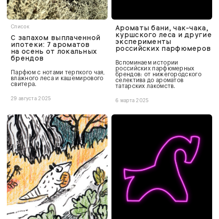
Ароматы бани, чак-чака,
Список
куршского леса и другие
С запахом выплаченной
эксперименты
ипотеки: 7 ароматов
российских парфюмеров
на осень от локальных
брендов
Вспоминаем истории
российских парфюмерных
Парфюм с нотами терпкого чая,
брендов: от нижегородского
влажного леса и кашемирового
селектива до ароматов
свитера.
татарских лакомств.
29 августа 2025
6 марта 2025