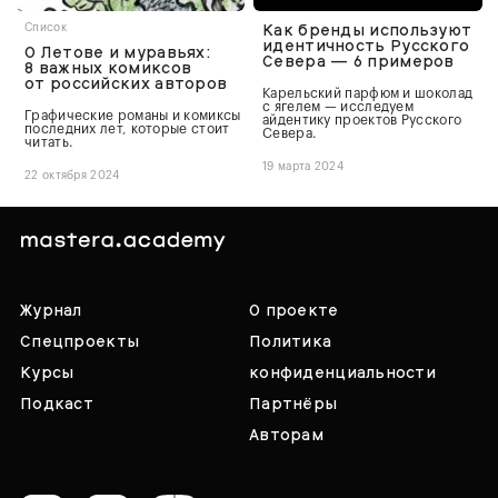
Как бренды используют
Список
идентичность Русского
О Летове и муравьях:
Севера — 6 примеров
8 важных комиксов
от российских авторов
Карельский парфюм и шоколад
с ягелем — исследуем
Графические романы и комиксы
айдентику проектов Русского
последних лет, которые стоит
Севера.
читать.
19 марта 2024
22 октября 2024
Журнал
О проекте
Спецпроекты
Политика
Курсы
конфиденциальности
Подкаст
Партнёры
Авторам