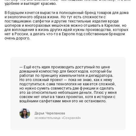
удобнее и выглядят красиво.
В будущем х
очется вырасти в полноценный бренд товаров для дома
и экологичного образа жизни. Но тут есть сложности с
поставщиками: салфетки и другие текстильные изделия вроде
шоперов и многоразовых мешочков можно отшивать в Карелии, но
для воплощения в жизнь других идей нужны производства, которых
нет в России, а делать что-то в Европе под собственным брендом
очень дорого.
—
Ещё есть идея производить доступный по цене
домашний компостер для биоотходов, который бы
работал по принципу измельчителя и дегидратора.
Но это сложный проект — пока не знаю, как к нему
подступиться: сама технология не кажется сложной,
но нужно суметь совместить две функции и сделать
это за относительно небольшие деньги. Плюс у меня
совсем нет опыта в таких проектах, хотя в истории с
вощёными салфетками меня это не остановило.
Дарья Черепанова
основательница
«Сохраняй»