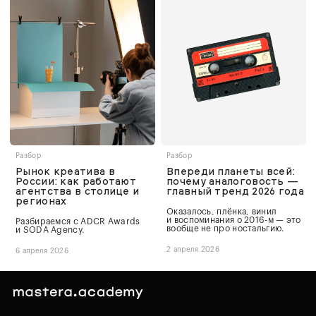
Разбор
Разбор
Рынок креатива в
Впереди планеты всей:
России: как работают
почему аналоговость —
агентства в столице и
главный тренд 2026 года
регионах
Оказалось, плёнка, винил
и воспоминания о 2016-м — это
Разбираемся с ADCR Awards
вообще не про ностальгию.
и SODA Agency.
2 апреля 2026
6 апреля 2026