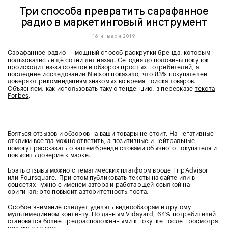
Три способа превратить сарафанное
радио в маркетинговый инструмент
16 января 2019
Сарафанное радио — мощный способ раскрутки бренда, которым
пользовались ещё сотни лет назад. Сегодня
до половины покупок
происходит из-за советов и обзоров простых потребителей, а
последнее
исследование Nielson
показало, что 83% покупателей
доверяют рекомендациям знакомых во время поиска товаров.
Объясняем, как использовать такую тенденцию, в пересказе
текста
Forbes
.
Бояться отзывов и обзоров на ваши товары не стоит. На негативные
отклики всегда можно
ответить
, а позитивные и нейтральные
помогут рассказать о вашем бренде словами обычного покупателя и
повысить доверие к марке.
Брать отзывы можно с тематических платформ вроде TripAdvisor
или Foursquare. При этом публиковать тексты на сайте или в
соцсетях нужно с именем автора и работающей ссылкой на
оригинал: это повысит авторитетность поста.
Особое внимание следует уделять видеообзорам и другому
мультимедийном контенту.
По данным Vidayard
, 64% потребителей
становятся более предрасположенными к покупке после просмотра