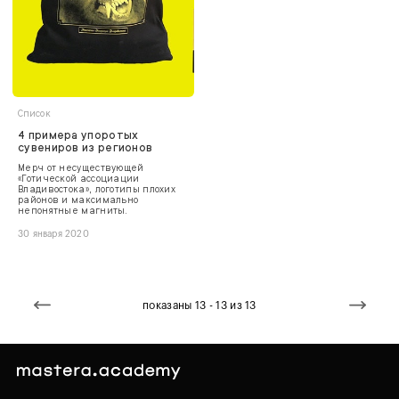
Список
4 примера упоротых
сувениров из регионов
Мерч от несуществующей
«Готической ассоциации
Владивостока», логотипы плохих
районов и максимально
непонятные магниты.
30 января 2020
показаны 13 - 13 из 13