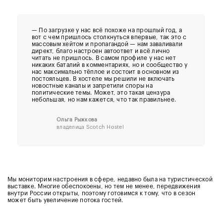
—
По загрузке у нас всё похоже на прошлый год, а
вот с чем пришлось столкнуться впервые, так это с
массовым хейтом и пропагандой — нам заваливали
директ, благо настроен автоответ и всё лично
читать не пришлось. В самом профиле у нас нет
никаких баталий в комментариях, но и сообщество у
нас максимально тёплое и состоит в основном из
постояльцев. В хостеле мы решили не включать
новостные каналы и запретили споры на
политические темы. Может, это такая цензура
небольшая, но нам кажется, что так правильнее.
Ольга Рыжкова
владелица Scotch Hostel
Мы мониторим настроения в сфере, недавно была на туристической
выставке. Многие обеспокоены, но тем не менее, передвижения
внутри России открыты, поэтому готовимся к тому, что в сезон
может быть увеличение потока гостей.