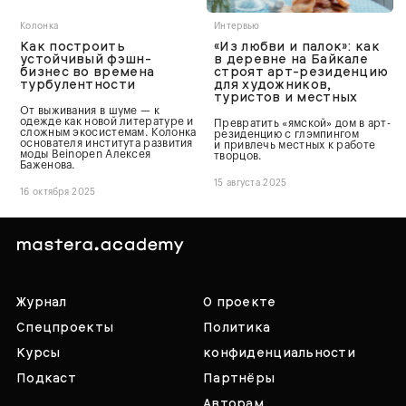
Колонка
Интервью
Как построить
«Из любви и палок»: как
устойчивый фэшн-
в деревне на Байкале
бизнес во времена
строят арт-резиденцию
турбулентности
для художников,
туристов и местных
От выживания в шуме — к
одежде как новой литературе и
Превратить «ямской» дом в арт-
сложным экосистемам. Колонка
резиденцию с глэмпингом
основателя института развития
и привлечь местных к работе
моды Beinopen Алексея
творцов.
Баженова.
15 августа 2025
16 октября 2025
Журнал
О проекте
Спецпроекты
Политика
Курсы
конфиденциальности
Подкаст
Партнёры
Авторам