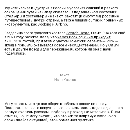
Туристическая индустрия в России в условиях санкций и резкого
сокращения путей на Запад оказалась в подвешенном состоянии.
Отельеры и хостельеры не знают, захотят (и смогут ли) россияне
путешествовать внутри страны, а также лишились таких привычных
инструментов, как Booking и Airbnb.
Владелица волгоградского хостела
Scotch Hostel
Ольга Рыжкова ещё
в 2021 году рассказывала, что
через Booking к ним приходит
лишь 25% гостей
, при этом с учётом комиссии сервиса — 20% —
вклад в прибыль оказывался совсем несущественным. Но у Ольги
есть и другие поводы для переживания, которыми она с нами
поделилась.
Текст:
Иван Козлов
Могу сказать, что до нас общие проблемы дошли не сразу.
Подорожание всего вокруг на нас не сказывалось недели две — это в
первую очередь расходы на уборку и расходные материалы. Были
отмены, но не могу сказать, что это как-то напрямую связано со
сложившейся ситуацией, это нормальная практика.