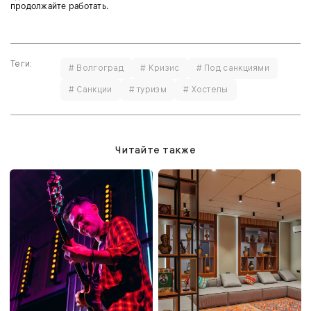
продолжайте работать.
Теги:
# Волгоград
# Кризис
# Под санкциями
# Санкции
# туризм
# Хостелы
Читайте также