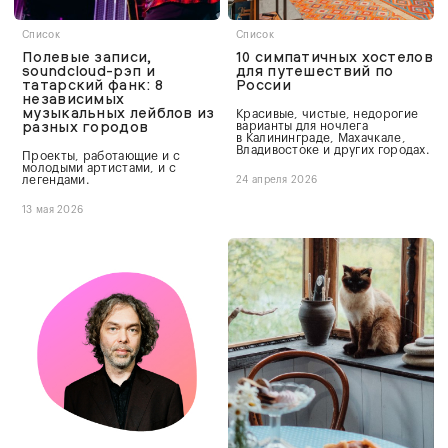
Список
Список
Полевые записи,
10 симпатичных хостелов
soundcloud-рэп и
для путешествий по
татарский фанк: 8
России
независимых
музыкальных лейблов из
Красивые, чистые, недорогие
разных городов
варианты для ночлега
в Калининграде, Махачкале,
Владивостоке и других городах.
Проекты, работающие и с
молодыми артистами, и с
легендами.
24 апреля 2026
13 мая 2026