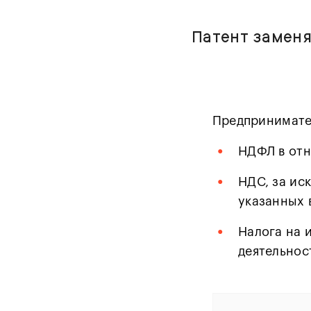
Патент заменя
Предпринимател
•
НДФЛ в отн
•
НДС, за ис
указанных
•
Налога на 
деятельнос