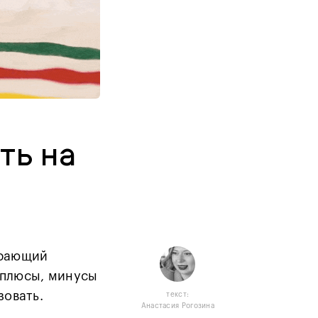
ть на
ирающий
 плюсы, минусы
зовать.
текст:
Анастасия Рогозина