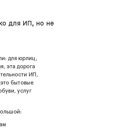
о для ИП, но не
и: для юрлиц,
я, эта дорога
ятельности ИП,
 это бытовые
обуви, услуг
большой:
дам