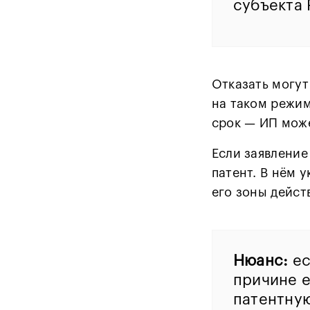
субъекта 
Отказать могут
на таком режим
срок — ИП може
Если заявление
патент. В нём 
его зоны дейст
Нюанс:
ес
причине 
патентную