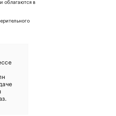
 и облагаются в
верительного
ессе
лн
одаче
ы
аз.