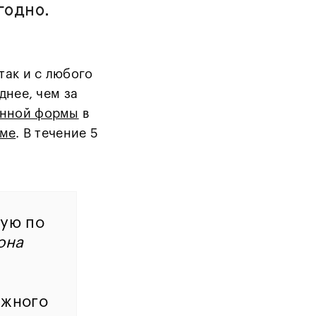
годно.
так и с любого
днее, чем за
енной формы
в
рме
. В течение 5
вую по
она
ужного