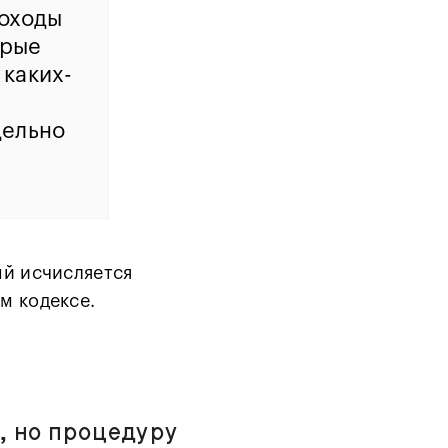
доходы
орые
 каких-
дельно
ый исчисляется
м кодексе.
, но процедуру