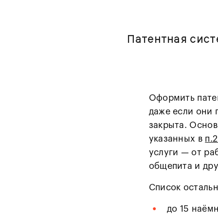
Патентная сист
Оформить патен
даже если они 
закрыта. Основ
указанных в
п.
услуги — от ра
общепита и дру
Список остальн
•
до 15 наём