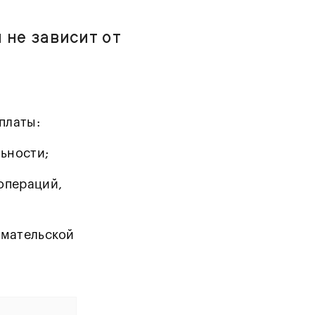
 не зависит от
платы:
ьности;
операций,
имательской