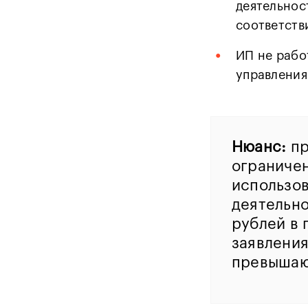
деятельнос
соответств
•
ИП не рабо
управления
Нюанс:
пр
ограниче
использо
деятельно
рублей в 
заявления
превышают