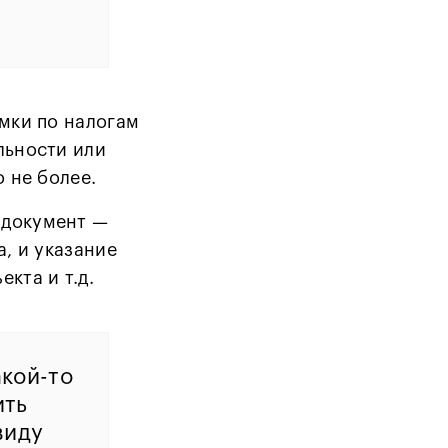
имки по налогам
льности или
о не более.
 документ —
а, и указание
кта и т.д.
акой-то
ить
виду