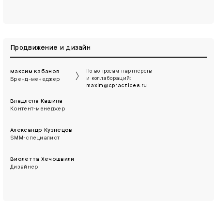
Продвижение и дизайн
Максим Кабанов
По вопросам партнёрств
и коллабораций:
Бренд-менеджер
maxim@cpractices.ru
Владлена Кашина
Контент-менеджер
Александр Кузнецов
SMM-специалист
Виолетта Хечошвили
Дизайнер