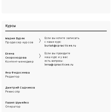
Курсы
Мария Буряк
Если вы хотите записать
с нами курс:
Продюсер курсов
buriak@cpractices.ru
Елена
Если вы проходите
наш курс и у вас
Скороходова
есть вопросы:
Контент-менеджер
lena@cpractices.ru
Яна Федосеева
Редактор
Дмитрий Садчиков
Режиссёр
Павел Шумейко
Оператор