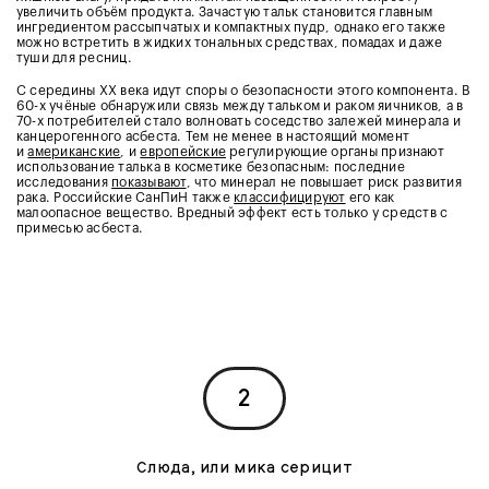
увеличить объём продукта. Зачастую тальк становится главным
ингредиентом рассыпчатых и компактных пудр, однако его также
можно встретить в жидких тональных средствах, помадах и даже
туши для ресниц.
С середины XX века идут споры о безопасности этого компонента. В
60-х учёные обнаружили связь между тальком и раком яичников, а в
70-х потребителей стало волновать соседство залежей минерала и
канцерогенного асбеста. Тем не менее в настоящий момент
и
американские
, и
европейские
регулирующие органы признают
использование талька в косметике безопасным: последние
исследования
показывают
, что минерал не повышает риск развития
рака. Российские СанПиН также
классифицируют
его как
малоопасное вещество. Вредный эффект есть только у средств с
примесью асбеста.
2
Слюда, или мика серицит