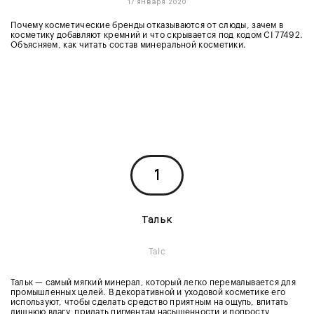
17 января 2020
Почему косметические бренды отказываются от слюды, зачем в
косметику добавляют кремний и что скрывается под кодом CI 77492.
Объясняем, как читать состав минеральной косметики.
1
Тальк
Talc
Тальк — самый мягкий минерал, который легко перемалывается для
промышленных целей. В декоративной и уходовой косметике его
используют, чтобы сделать средство приятным на ощупь, впитать
лишнюю влагу, придать пигментам насыщенности и попросту