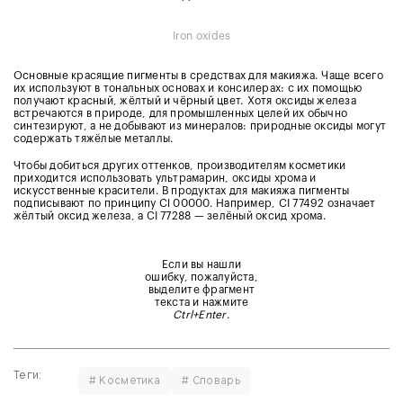
Iron oxides
Основные красящие пигменты в средствах для макияжа. Чаще всего
их используют в тональных основах и консилерах: с их помощью
получают красный, жёлтый и чёрный цвет. Хотя оксиды железа
встречаются в природе, для промышленных целей их обычно
синтезируют, а не добывают из минералов: природные оксиды могут
содержать тяжёлые металлы.
Чтобы добиться других оттенков, производителям косметики
приходится использовать ультрамарин, оксиды хрома и
искусственные красители. В продуктах для макияжа пигменты
подписывают по принципу Сl 00000. Например, CI 77492 означает
жёлтый оксид железа, а CI 77288 — зелёный оксид хрома.
Если вы нашли
ошибку, пожалуйста,
выделите фрагмент
текста и нажмите
Ctrl+Enter
.
Теги:
# Косметика
# Словарь