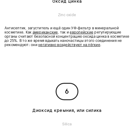
Оксид цинка
Zinc oxide
Антисептик, загуститель и ещё один УФ-фильтр в минеральной
косметике. Как
американские
, так и
европейские
регулирующие
органы считают безопасной концентрацию оксида цинка в косметике
до 25%. В то же время вдыхать наночастицы этого соединения не
рекомендуют: они
негативно воздействуют на лёгкие
.
6
Диоксид кремния, или силика
Silica