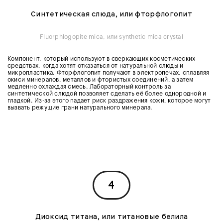
Синтетическая слюда, или фторфлогопит
Fluorphlogopite mica, или synthetic mica crystal
Компонент, который используют в сверкающих косметических
средствах, когда хотят отказаться от натуральной слюды и
микропластика. Фторфлогопит получают в электропечах, сплавляя
окиси минералов, металлов и фтористых соединений, а затем
медленно охлаждая смесь. Лабораторный контроль за
синтетической слюдой позволяет сделать её более однородной и
гладкой. Из-за этого падает риск раздражения кожи, которое могут
вызвать режущие грани натурального минерала.
4
Диоксид титана, или титановые белила