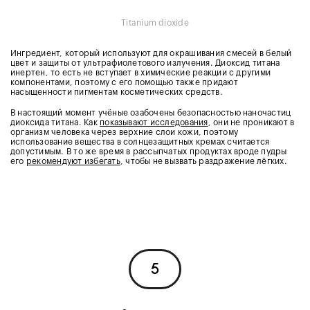
Titanium dioxide
Ингредиент, который используют для окрашивания смесей в белый
цвет и защиты от ультрафиолетового излучения. Диоксид титана
инертен, то есть не вступает в химические реакции с другими
компонентами, поэтому c его помощью также придают
насыщенности пигментам косметических средств.
В настоящий момент учёные озабочены безопасностью наночастиц
диоксида титана. Как
показывают исследования
, они не проникают в
организм человека через верхние слои кожи, поэтому
использование вещества в солнцезащитных кремах считается
допустимым. В то же время в рассыпчатых продуктах вроде пудры
его
рекомендуют избегать
, чтобы не вызвать раздражение лёгких.
5