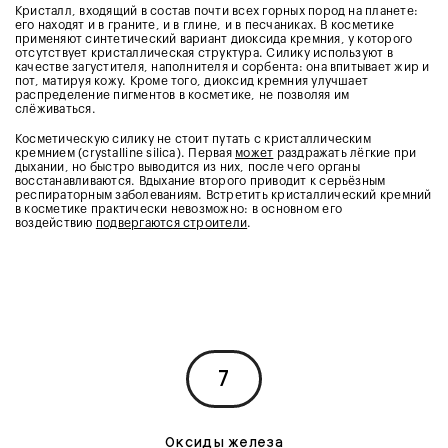
Кристалл, входящий в состав почти всех горных пород на планете:
его находят и в граните, и в глине, и в песчаниках. В косметике
применяют синтетический вариант диоксида кремния, у которого
отсутствует кристаллическая структура. Силику используют в
качестве загустителя, наполнителя и сорбента: она впитывает жир и
пот, матируя кожу. Кроме того, диоксид кремния улучшает
распределение пигментов в косметике, не позволяя им
слёживаться.
Косметическую силику не стоит путать с кристаллическим
кремнием (crystalline silica). Первая
может
раздражать лёгкие при
дыхании, но быстро выводится из них, после чего органы
восстанавливаются. Вдыхание второго приводит к серьёзным
респираторным заболеваниям. Встретить кристаллический кремний
в косметике практически невозможно: в основном его
воздействию
подвергаются строители
.
7
Оксиды железа