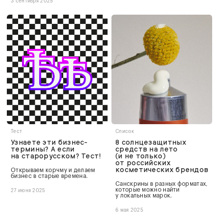
3 сентября 2025
Тест
Список
Узнаете эти бизнес-
8 солнцезащитных
термины? А если
средств на лето
на старорусском? Тест!
(и не только)
от российских
косметических брендов
Открываем корчму и делаем
бизнес в старые времена.
Санскрины в разных форматах,
которые можно найти
27 июня 2025
у локальных марок.
6 мая 2025