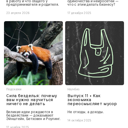
в работу и что общего у
одиночества и нейросетей —
предпринимателя и родителя.
что с этим делать бизнесу?
23 апреля 2026
17 декабря 2025
Подсказки
Научбиз
Сила безделья: почему
Выпуск 11 • Как
вам нужно научиться
экономика
ничего не делать
переосмысляет мусор
Великие идеи рождаются в
Не отходы, а доходы.
бездействии — доказывают
Эйнштейн, Бетховен и Роулинг.
14 октября 2025
12 ноября 2025