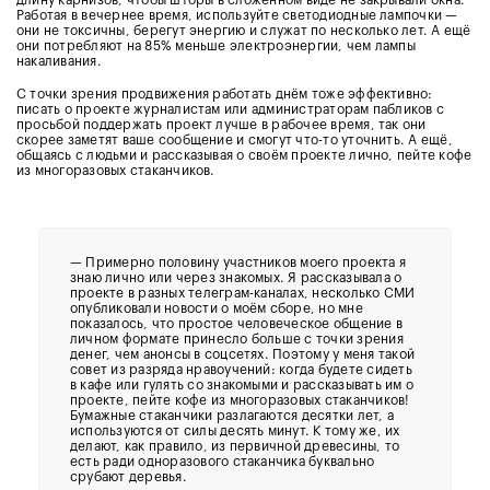
длину карнизов, чтобы шторы в сложенном виде не закрывали окна.
Работая в вечернее время, используйте светодиодные лампочки —
они не токсичны, берегут энергию и служат по несколько лет. А ещё
они потребляют на 85% меньше электроэнергии, чем лампы
накаливания.
С точки зрения продвижения работать днём тоже эффективно:
писать о проекте журналистам или администраторам пабликов с
просьбой поддержать проект лучше в рабочее время, так они
скорее заметят ваше сообщение и смогут что-то уточнить. А ещё,
общаясь с людьми и рассказывая о своём проекте лично, пейте кофе
из многоразовых стаканчиков.
— Примерно половину участников моего проекта я
знаю лично или через знакомых. Я рассказывала о
проекте в разных телеграм-каналах, несколько СМИ
опубликовали новости о моём сборе, но мне
показалось, что простое человеческое общение в
личном формате принесло больше с точки зрения
денег, чем анонсы в соцсетях. Поэтому у меня такой
совет из разряда нравоучений: когда будете сидеть
в кафе или гулять со знакомыми и рассказывать им о
проекте, пейте кофе из многоразовых стаканчиков!
Бумажные стаканчики разлагаются десятки лет, а
используются от силы десять минут. К тому же, их
делают, как правило, из первичной древесины, то
есть ради одноразового стаканчика буквально
срубают деревья.