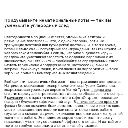
Придумывайте нематериальные лоты — так вы
уменьшите углеродный след
Благодарности в социальных сетях, упоминания в титрах и
размещение логотипов — это, с одной стороны, лоты, не
требующие почтовой или курьерской доставки, и, в то же время,
потенциально очень популярные вознаграждения, так как играют на
человеческом самолюбии. Если вы, например, делаете игру —
предложите участникам заплатить за создание персонажа с их
внешностью, пишете книгу — пообещайте за определённый взнос
назвать героя именем поддержавшего. Фотосессии, личные
встречи, зум-консультации, приглашения на мероприятия — тоже
хорошие примеры нематериальных вознаграждений.
Ещё один тип экологичных бонусов — вознаграждения для проекта.
Например, социальная предпринимательница Гузель Санжапова,
возрождающая уральскую деревню Малый Турыш,
предлагала
оплатить доску для строительства в деревне общественного центра.
В
кампании
по открытию инклюзивного кафе «Огурцы» предлагали
подарить будущему кафе именной стул. В
антикризисном проекте
фонда «Второе дыхание» были лоты «вы помогли нам оплатить одно
место на складе», «вы помогли нам оплатить один день работы
грузчика на складе» и другие, эквивалентные стоимости конкретной
услуги или работы. Эти примеры хороши ещё и тем, что сразу
показывают участнику социальный эффект его вклада. И да, всё это
тоже не требует доставки, а значит, лишней упаковки.