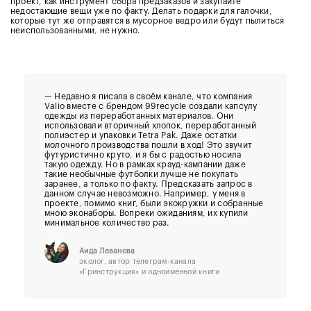
проект, как инструмент сбора предзаказов и закупайте
недостающие вещи уже по факту.
Делать подарки для галочки,
которые тут же отправятся в мусорное ведро или будут пылиться
неиспользованными, не нужно.
— Недавно я писала в своём канале, что компания
Valio вместе с брендом 99recycle создали капсулу
одежды из переработанных материалов. Они
использовали вторичный хлопок, переработанный
полиэстер и упаковки Tetra Pak. Даже остатки
молочного производства пошли в ход! Это звучит
футуристично круто, и я бы с радостью носила
такую одежду. Но в рамках крауд-кампании даже
такие необычные футболки лучше не покупать
заранее, а только по факту. Предсказать запрос в
данном случае невозможно. Например, у меня в
проекте, помимо книг, были экокружки и собранные
мною эконаборы. Вопреки ожиданиям, их купили
минимальное количество раз.
Аида Леванова
эколог, автор телеграм-канала
«Гринструкция» и одноименной книги