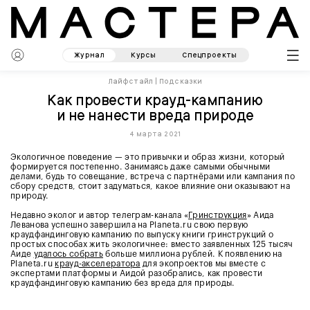
Журнал
Курсы
Спецпроекты
Лайфстайл
|
Подсказки
Как провести крауд-кампанию
и не нанести вреда природе
4 марта 2021
Экологичное поведение — это привычки и образ жизни, который
формируется постепенно. Занимаясь даже самыми обычными
делами, будь то совещание, встреча с партнёрами или кампания по
сбору средств, стоит задуматься, какое влияние они оказывают на
природу.
Недавно эколог и автор телеграм-канала «
Гринструкция
» Аида
Леванова успешно завершила на Planeta.ru свою первую
краудфандинговую кампанию по выпуску книги гринструкций о
простых способах жить экологичнее: вместо заявленных 125 тысяч
Аиде
удалось собрать
больше миллиона рублей. К появлению на
Planeta.ru
крауд-акселератора
для экопроектов мы вместе с
экспертами платформы и Аидой разобрались, как провести
краудфандинговую кампанию без вреда для природы.