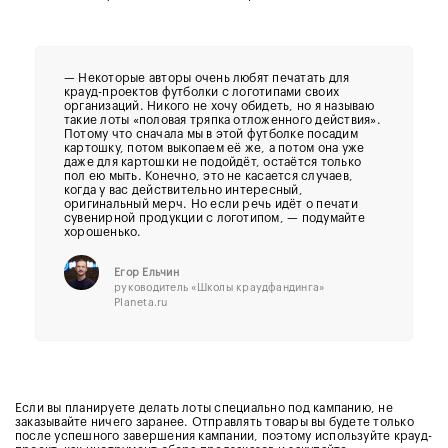
— Некоторые авторы очень любят печатать для
крауд-проектов футболки с логотипами своих
организаций. Никого не хочу обидеть, но я называю
такие лоты «половая тряпка отложенного действия».
Потому что сначала мы в этой футболке посадим
картошку, потом выкопаем её же, а потом она уже
даже для картошки не подойдёт, остаётся только
пол ею мыть. Конечно, это не касается случаев,
когда у вас действительно интересный,
оригинальный мерч. Но если речь идёт о печати
сувенирной продукции с логотипом, — подумайте
хорошенько.
Егор Ельчин
руководитель «Школы краудфандинга»
Planeta.ru
Если вы планируете делать лоты специально под кампанию, не
заказывайте ничего заранее. Отправлять товары вы будете только
после успешного завершения кампании, поэтому используйте крауд-