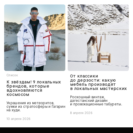
От классики
Список
до дерзости: какую
К звёздам! 9 локальных
мебель производят
брендов, которые
в локальных мастерских
вдохновляются
космосом
Роскошный винтаж,
дагестанский дизайн
Украшения из метеоритов,
и провокационные табуреты.
сумки из стратосферы и Гагарин
на худи.
8 апреля 2026
10 апреля 2026