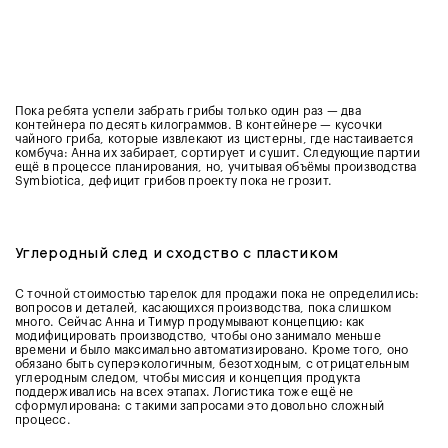
Пока ребята успели забрать грибы только один раз — два
контейнера по десять килограммов. В контейнере — кусочки
чайного гриба, которые извлекают из цистерны, где настаивается
комбуча: Анна их забирает, сортирует и сушит. Следующие партии
ещё в процессе планирования, но, учитывая объёмы производства
Symbiotica, дефицит грибов проекту пока не грозит.
Углеродный след и сходство с пластиком
С точной стоимостью тарелок для продажи пока не определились:
вопросов и деталей, касающихся производства, пока слишком
много. Сейчас Анна и Тимур продумывают концепцию: как
модифицировать производство, чтобы оно занимало меньше
времени и было максимально автоматизировано. Кроме того, оно
обязано быть суперэкологичным, безотходным, с отрицательным
углеродным следом, чтобы миссия и концепция продукта
поддерживались на всех этапах. Логистика тоже ещё не
сформулирована: с такими запросами это довольно сложный
процесс.