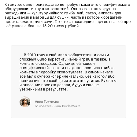
К тому же само производство не требует какого-то специфического
оборудования и крупных вложений. Основные траты идут на
расходники — культуру чайного гриба, чай, сахар, ёмкости для
выращивания и матрицы для сушки, часть из которых создатели
проекта смастерили сами. Так что за последние пару лет на всё про
всё ушло не больше 15-20 тысяч рублей.
— В 2019 году я ещё жила в общежитии, и самым
сложным было вырастить чайный гриб в тазике, в
комнате с соседкой. Однажды ей надоел
специфический запах, и она даже выселила гриб из
комнаты в подсобку около туалета. В самом начале
всё было суперэкспериментально, без какого-либо
понимания, что вообще из этого получится. Буклеты
и описание проекта делали, будучи ещё не
уверенными в результате.
Анна Токунова
основательница BuchaWare