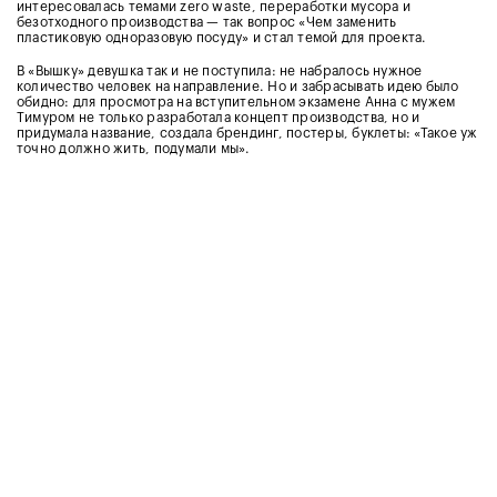
интересовалась темами zero waste, переработки мусора и
безотходного производства — так вопрос «Чем заменить
пластиковую одноразовую посуду» и стал темой для проекта.
В «Вышку» девушка так и не поступила: не набралось нужное
количество человек на направление. Но и забрасывать идею было
обидно: для просмотра на вступительном экзамене Анна с мужем
Тимуром не только разработала концепт производства, но и
придумала название, создала брендинг, постеры, буклеты: «Такое уж
точно должно жить, подумали мы».