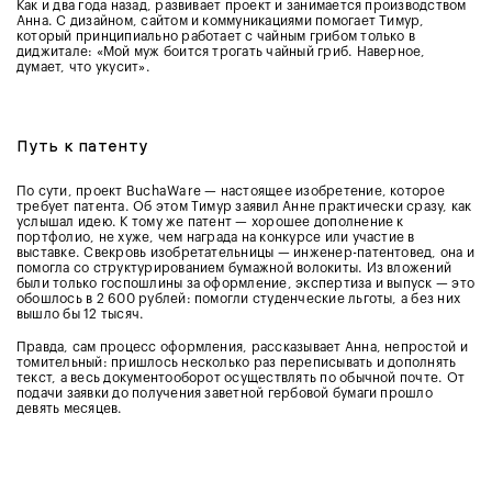
Как и два года назад, развивает проект и занимается производством
Анна. С дизайном, сайтом и коммуникациями помогает Тимур,
который принципиально работает с чайным грибом только в
диджитале: «Мой муж боится трогать чайный гриб. Наверное,
думает, что укусит».
Путь к патенту
По сути, проект BuchaWare — настоящее изобретение, которое
требует патента. Об этом Тимур заявил Анне практически сразу, как
услышал идею. К тому же патент — хорошее дополнение к
портфолио, не хуже, чем награда на конкурсе или участие в
выставке. Свекровь изобретательницы — инженер-патентовед, она и
помогла со структурированием бумажной волокиты. Из вложений
были только госпошлины за оформление, экспертиза и выпуск — это
обошлось в 2 600 рублей: помогли студенческие льготы, а без них
вышло бы 12 тысяч.
Правда, сам процесс оформления, рассказывает Анна, непростой и
томительный: пришлось несколько раз переписывать и дополнять
текст, а весь документооборот осуществлять по обычной почте. От
подачи заявки до получения заветной гербовой бумаги прошло
девять месяцев.