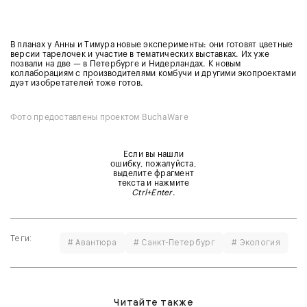
В планах у Анны и Тимура новые эксперименты: они готовят цветные
версии тарелочек и участие в тематических выставках. Их уже
позвали на две — в Петербурге и Нидерландах. К новым
коллаборациям с производителями комбучи и другими экопроектами
дуэт изобретателей тоже готов.
Фото предоставлены проектом BuchaWare
Если вы нашли
ошибку, пожалуйста,
выделите фрагмент
текста и нажмите
Ctrl+Enter
.
Теги:
# Авантюра
# Санкт-Петербург
# Экология
Читайте также