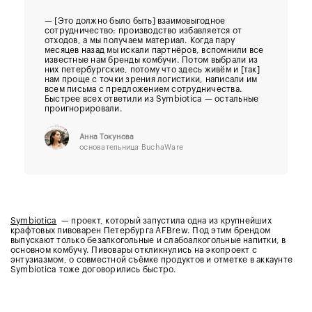
— [Это должно было быть] взаимовыгодное
сотрудничество: производство избавляется от
отходов, а мы получаем материал. Когда пару
месяцев назад мы искали партнёров, вспомнили все
известные нам бренды комбучи. Потом выбрали из
них петербургские, потому что здесь живём и [так]
нам проще с точки зрения логистики, написали им
всем письма с предложением сотрудничества.
Быстрее всех ответили из Symbiotica — остальные
проигнорировали.
Анна Токунова
основательница BuchaWare
Symbiotica
— проект, который запустила одна из крупнейших
крафтовых пивоварен Петербурга AFBrew. Под этим брендом
выпускают только безалкогольные и слабоалкогольные напитки, в
основном комбучу. Пивовары откликнулись на экопроект с
энтузиазмом, о совместной съёмке продуктов и отметке в аккаунте
Symbiotica тоже договорились быстро.