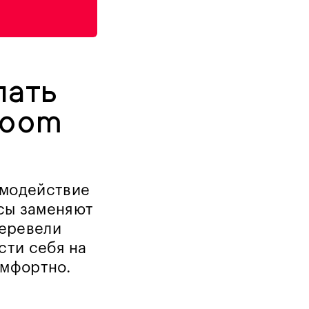
лать
Zoom
имодействие
сы заменяют
Перевели
ести себя на
омфортно.