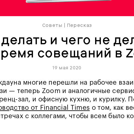
Советы
|
Пересказ
 делать и чего не де
время совещаний в 
19 мая 2020
кдауна многие перешли на рабочее вза
зи — теперь Zoom и аналогичные серви
ренц-зал, и офисную кухню, и курилку. 
оводство от Financial Times
о том, как в
тречах с коллегами, чтобы всем было к