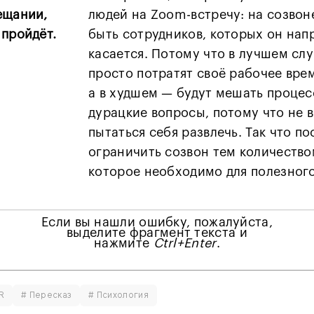
ещании,
людей на Zoom-встречу: на созвон
 пройдёт.
быть сотрудников, которых он нап
касается. Потому что в лучшем сл
просто потратят своё рабочее врем
а в худшем — будут мешать процесс
дурацкие вопросы, потому что не в
пытаться себя развлечь. Так что п
ограничить созвон тем количество
которое необходимо для полезног
Если вы нашли ошибку, пожалуйста,
выделите фрагмент текста и
нажмите
Ctrl+Enter
.
R
# Пересказ
# Психология