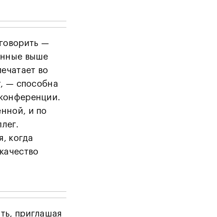
 говорить —
енные выше
печатает во
т, — способна
оконференции.
нной, и по
лег.
, когда
 качество
ть, приглашая