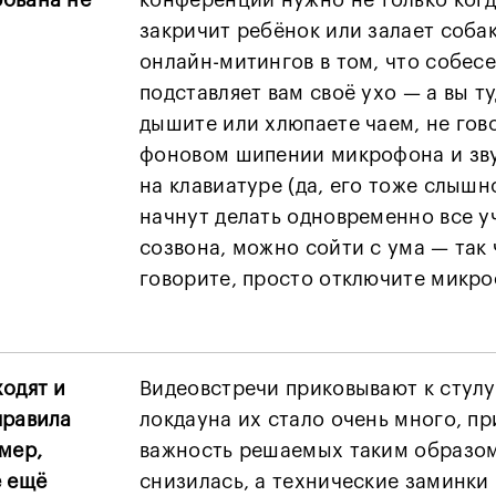
ована не
конференции нужно не только когд
закричит ребёнок или залает соба
онлайн-митингов в том, что собесе
подставляет вам своё ухо — а вы т
дышите или хлюпаете чаем, не гов
фоновом шипении микрофона и зву
на клавиатуре (да, его тоже слышно
начнут делать одновременно все у
созвона, можно сойти с ума — так 
говорите, просто отключите микро
ходят и
Видеовстречи приковывают к стулу:
правила
локдауна их стало очень много, пр
мер,
важность решаемых таким образом
ё ещё
снизилась, а технические заминки