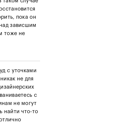
в таком случае
восстановится
рить, пока он
 над зависшим
м тоже не
уд с уточками
никак не для
 дизайнерских
ваниваетесь с
инам не могут
ь найти что-то
 отлично