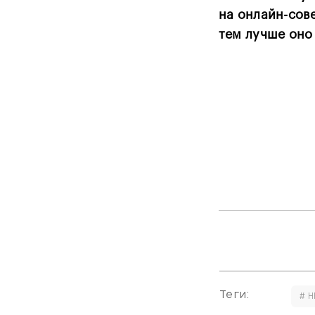
на онлайн-сов
тем лучше оно
Теги:
# H