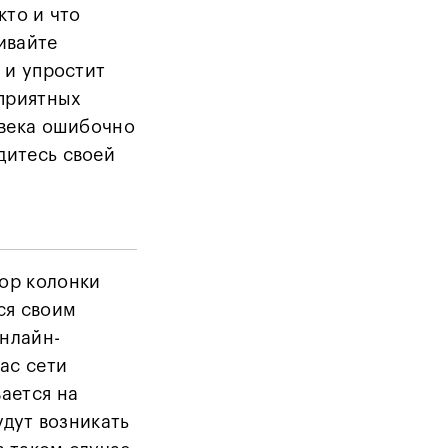
кто и что
ивайте
 и упростит
еприятных
овека ошибочно
дитесь своей
ор колонки
ся своим
нлайн-
ас сети
ается на
удут возникать