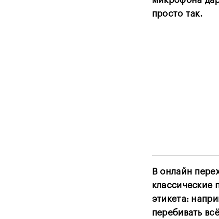
микрофона дар
просто так.
В онлайн пере
классические 
этикета: напри
перебивать вс