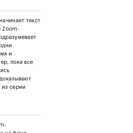
начинает текст
е Zoom-
подразумевает
 одни
емя и
ер, пока все
лись
 доказывают
 из серии
om-