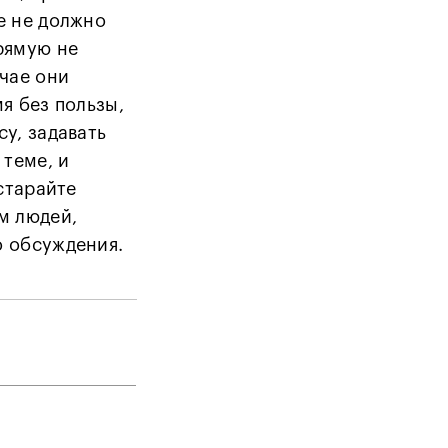
е не должно
рямую не
учае они
я без пользы,
у, задавать
 теме, и
остарайте
м людей,
о обсуждения.