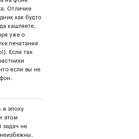
а на фоне
ка. Отличие
дник как будто
уда кашляете,
оря уже о
ке печатания
!). Если так
частники
что если вы не
фон.
 в эпоху
и этом
 задач не
 неизбежны.