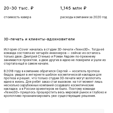
20-30 тыс. ₽
1,145 млн
₽
стоимость кавера
расходы компании за 2020 год
3D-печать и клиенты-вдохновители
История cCover началась в студии 3D-печати «Техно3D». Тогда её
команда состояла из четырёх инженеров — сейчас их осталось
только двое: Дмитрий Стенько и Роман Авдоян по-прежнему
занимаются проектом, а двое других в идею не поверили и ушли из
стартапа ещё в самом начале.
В 2018 году в компанию обратился Сергей — носитель протеза
бедра: увидел в интернете шаблон косметической накладки для
протеза и решил, что только студии 3D-печати могут воплотить
идею в жизнь. Для ребят заказ стал вызовом: на тот момент лишь
несколько зарубежных компаний создавало косметические
накладки, а в России ориентиров не было. Поэтому команде
«Техно3D» пришлось прошерстить весь мировой рынок и глубоко и
кропотливо проанализировать уже существующие решения.