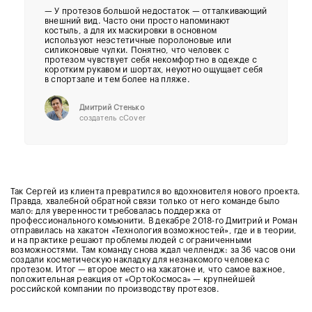
— У протезов большой недостаток — отталкивающий
внешний вид. Часто они просто напоминают
костыль, а для их маскировки в основном
используют неэстетичные поролоновые или
силиконовые чулки. Понятно, что человек с
протезом чувствует себя некомфортно в одежде с
коротким рукавом и шортах, неуютно ощущает себя
в спортзале и тем более на пляже.
Дмитрий Стенько
создатель cCover
Так Сергей из клиента превратился во вдохновителя нового проекта.
Правда, хвалебной обратной связи только от него команде было
мало: для уверенности требовалась поддержка от
профессионального комьюнити. В декабре 2018-го Дмитрий и Роман
отправилась на хакатон «Технология возможностей», где и в теории,
и на практике решают проблемы людей с ограниченными
возможностями. Там команду снова ждал челлендж: за 36 часов они
создали косметическую накладку для незнакомого человека с
протезом. Итог — второе место на хакатоне и, что самое важное,
положительная реакция от «ОртоКосмоса» — крупнейшей
российской компании по производству протезов.