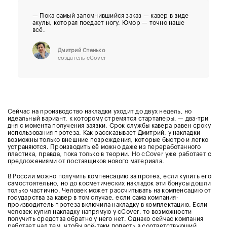
— Пока самый запомнившийся заказ — кавер в виде
акулы, которая поедает ногу. Юмор — точно наше
всё.
Дмитрий Стенько
создатель cCover
Сейчас на производство накладки уходит до двух недель, но
идеальный вариант, к которому стремятся стартаперы, — два-три
дня с момента получения заявки. Срок службы кавера равен сроку
использования протеза. Как рассказывает Дмитрий, у накладки
возможны только внешние повреждения, которые быстро и легко
устраняются. Производить её можно даже из переработанного
пластика, правда, пока только в теории. Но cCover уже работает с
предложениями от поставщиков нового материала.
В России можно получить компенсацию за протез, если купить его
самостоятельно, но до косметических накладок эти бонусы дошли
только частично. Человек может рассчитывать на компенсацию от
государства за кавер в том случае, если сама компания-
производитель протеза включила накладку в комплектацию. Если
человек купил накладку напрямую у cCover, то возможности
получить средства обратно у него нет. Однако сейчас компания
работает над тем, чтобы всё-таки попасть в соответствующий