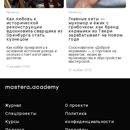
Проекты
Проекты
Как любовь к
Главные хиты —
исторической
мухомор и ёжик с
реконструкции
грибочком: как бренд
вдохновила сварщика из
керамики из Твери
Оренбурга стать
зарабатывает на Новом
кузнецом
годе
Как хобби превратить в
Сооснователи «Доброй
основной источник дохода и
керамики» — о торговле на
сколько стоит изготовить
маркетах, нюансах
доспехи.
производства и обустройстве
мастерской.
11 декабря 2025
10 ноября 2025
Журнал
О проекте
Спецпроекты
Политика
Курсы
конфиденциальности
Подкаст
Партнёры