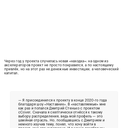
Через год у проекта случилась новая «находка»: на одном из
акселераторов проект не просто понравился, а по настоящему
привлёк, но на этот раз не денежные инвестиции, а человеческий
капитал.
— Я присоединился к проекту в конце 2020-го года
благодаря шоу «Наставник». В «наставляемые» мне
как раз и попался Дмитрий Стенько с проектом
cCover. Сначала я скептически отнёсся к такому
выбору распределения, ведь мой профиль — это
швейная отрасль. Но, пообщавшись с Дмитрием и
немного изучив тему, понял, что хочу войти в