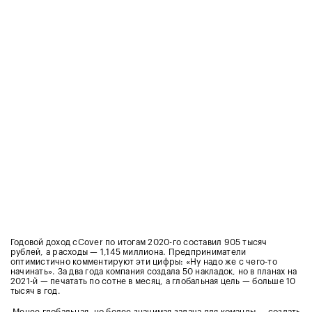
Годовой доход cCover по итогам 2020-го составил 905 тысяч
рублей, а расходы — 1,145 миллиона. Предприниматели
оптимистично комментируют эти цифры: «Ну надо же с чего-то
начинать». За два года компания создала 50 накладок, но в планах на
2021-й — печатать по сотне в месяц, а глобальная цель — больше 10
тысяч в год.
Менее глобальная, но более значимая задача для команды — создать