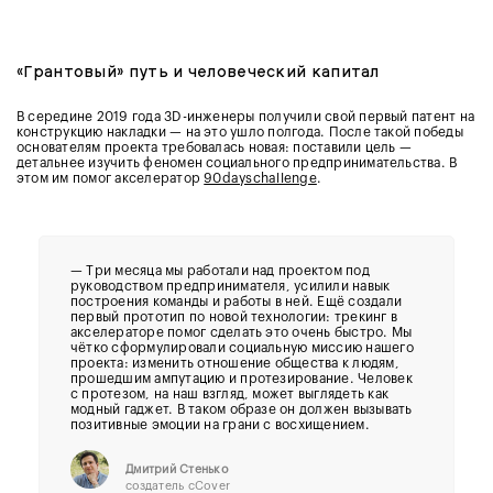
«Грантовый» путь и человеческий капитал
В середине 2019 года 3D-инженеры получили свой первый патент на
конструкцию накладки — на это ушло полгода. После такой победы
основателям проекта требовалась новая: поставили цель —
детальнее изучить феномен социального предпринимательства. В
этом им помог акселератор
90dayschallenge
.
— Три месяца мы работали над проектом под
руководством предпринимателя, усилили навык
построения команды и работы в ней. Ещё создали
первый прототип по новой технологии: трекинг в
акселераторе помог сделать это очень быстро. Мы
чётко сформулировали социальную миссию нашего
проекта: изменить отношение общества к людям,
прошедшим ампутацию и протезирование. Человек
с протезом, на наш взгляд, может выглядеть как
модный гаджет. В таком образе он должен вызывать
позитивные эмоции на грани с восхищением.
Дмитрий Стенько
создатель cCover