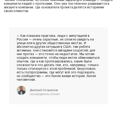
комьюнити людей с протезами. Оно уже постепенно развивается в
аккаунте компании, где основатели проекта делятся историями
своих клиентов.
—
Как показала практика, люди с ампутацией в
России — очень скрытные, их сложно увидеть на
улице или в других общественных местах. И
абсолютно другая ситуация в США: там ребята
активные, они становятся звёздами соцсетей; для
них протез — это точно не недостаток. Мы хотим
создать комьюнити, чтобы люди могли обмениваться
опытом, где и как протезировались, какие были
сложности и что делать тем, кто, например, только-
только столкнулся с этой проблемой. Безусловно,
есть госпрограммы, где могут всё это подсказать,
но сообщество — это более живая история, более
человечная.
Дмитрий Скорняков
соучредитель cCover