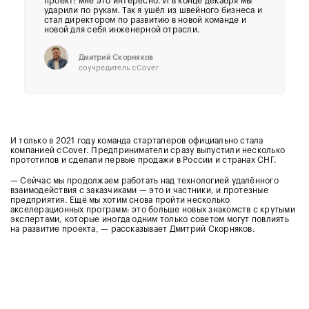
проект: мне это интересно. И в конце декабря мы
ударили по рукам. Так я ушёл из швейного бизнеса и
стал директором по развитию в новой команде и
новой для себя инженерной отрасли.
Дмитрий Скорняков
соучредитель cCover
И только в 2021 году команда стартаперов официально стала
компанией cCover. Предприниматели сразу выпустили несколько
прототипов и сделали первые продажи в России и странах СНГ.
— Сейчас мы продолжаем работать над технологией удалённого
взаимодействия с заказчиками — это и частники, и протезные
предприятия. Ещё мы хотим снова пройти несколько
акселерационных программ: это больше новых знакомств с крутыми
экспертами, которые иногда одним только советом могут повлиять
на развитие проекта, — рассказывает Дмитрий Скорняков.