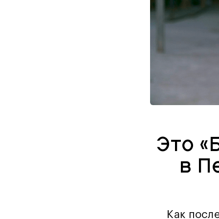
Это «
в П
Как посл