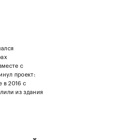
мался
рах
вместе с
инул проект:
 в 2016 с
елили из здания