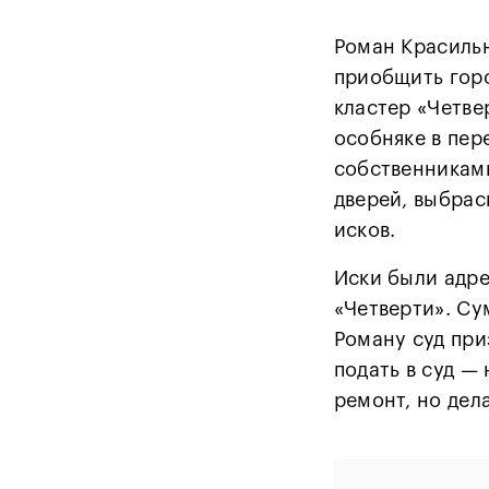
Роман Красиль
приобщить гор
кластер «Четве
особняке в пер
собственниками
дверей, выбрас
исков.
Иски были адр
«Четверти». Су
Роману суд при
подать в суд —
ремонт, но дела