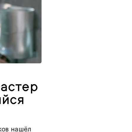
ластер
ийся
ков нашёл