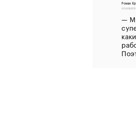
Роман Кр
основате
— М
супе
каки
раб
Поэ