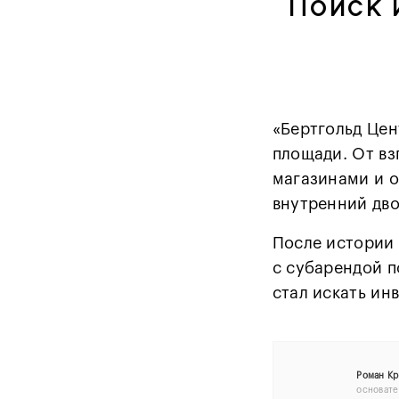
Поиск 
«Бертгольд Цен
площади. От вз
магазинами и о
внутренний дво
После истории 
с субарендой п
стал искать ин
Роман Кр
основате