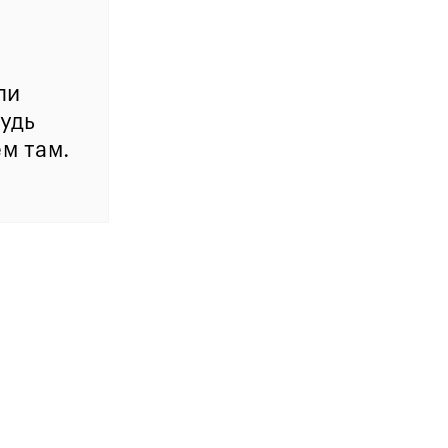
ли
будь
м там.