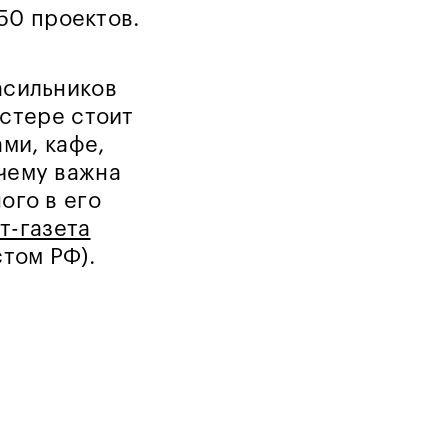
50 проектов.
асильников
астере стоит
ми, кафе,
очему важна
ого в его
т-газета
том РФ).