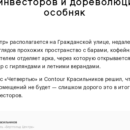
инвесторов и дореволюц
особняк
тр» располагается на Гражданской улице, недал
глядов прохожих пространство с барами, кофейн
телем отделяет арка, через которую открывается
р с гирляндами и летними верандами.
с «Четвертью» и Contour Красильников решил, ч
омещений не будет — слишком дорого это в итог
весторов.
асильников
ль «Бертгольд Центра»