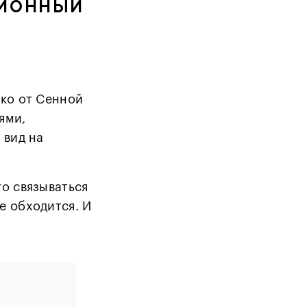
ионный
еко от Сенной
ями,
 вид на
то связываться
е обходится. И