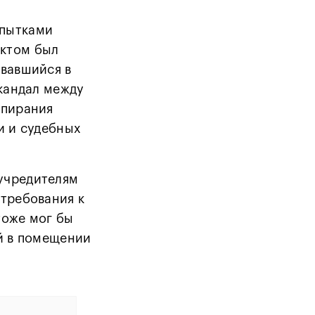
опытками
ектом был
овавшийся в
скандал между
апирания
и и судебных
учредителям
 требования к
тоже мог бы
ый в помещении