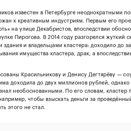
ников известен в Петербурге неоднократными п
ожан к креативным индустриям. Первым его про
рть» на улице Декабристов, впоследствии обосн
еулке Пирогова. В 2014 году разгорелся жуткий 
 здания и владельцами кластера: доходило до з
ывания имущества кластера, драк, а впоследстви
есованы Красильникову и Денису Дегтярёву — со
мма доходила до двух миллионов рублей, однако
знал необоснованными. По его словам, кластер 
 например, чтобы взыскать деньги за проведённ
ть этого не стал.