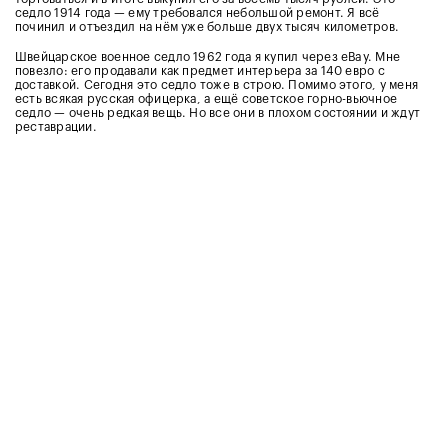
седло 1914 года — ему требовался небольшой ремонт. Я всё
починил и отъездил на нём уже больше двух тысяч километров.
Швейцарское военное седло 1962 года я купил через еВay. Мне
повезло: его продавали как предмет интерьера за 140 евро с
доставкой. Сегодня это седло тоже в строю. Помимо этого, у меня
есть всякая русская офицерка, а ещё советское горно-вьючное
седло — очень редкая вещь. Но все они в плохом состоянии и ждут
реставрации.