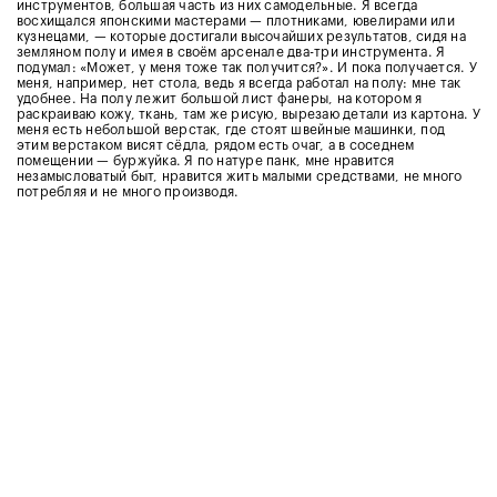
инструментов, большая часть из них самодельные. Я всегда
восхищался японскими мастерами — плотниками, ювелирами или
кузнецами, — которые достигали высочайших результатов, сидя на
земляном полу и имея в своём арсенале два-три инструмента. Я
подумал: «Может, у меня тоже так получится?». И пока получается. У
меня, например, нет стола, ведь я всегда работал на полу: мне так
удобнее. На полу лежит большой лист фанеры, на котором я
раскраиваю кожу, ткань, там же рисую, вырезаю детали из картона. У
меня есть небольшой верстак, где стоят швейные машинки, под
этим верстаком висят сёдла, рядом есть очаг, а в соседнем
помещении — буржуйка. Я по натуре панк, мне нравится
незамысловатый быт, нравится жить малыми средствами, не много
потребляя и не много производя.