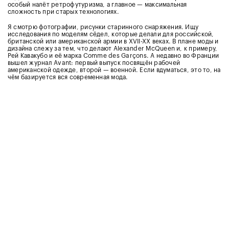
особый налёт ретрофутуризма, а главное — максимальная
сложность при старых технологиях.
Я смотрю фотографии, рисунки старинного снаряжения. Ищу
исследования по моделям сёдел, которые делали для российской,
британской или американской армии в XVII-XX веках. В плане моды и
дизайна слежу за тем, что делают Alexander McQueen и, к примеру,
Рей Кавакубо и её марка Comme des Garçons. А недавно во Франции
вышел журнал Avant: первый выпуск посвящён рабочей
американской одежде, второй — военной. Если вдуматься, это то, на
чём базируется вся современная мода.