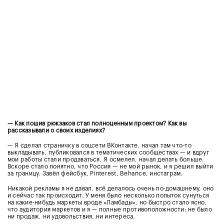
— Как пошив рюкзаков стал полноценным проектом? Как вы
рассказывали о своих изделиях?
— Я сделал страничку в соцсети ВКонтакте, начал там что-то
выкладывать, публиковался в тематических сообществах — и вдруг
мои работы стали продаваться. Я осмелел, начал делать больше.
Вскоре стало понятно, что Россия — не мой рынок, и я решил выйти
за границу. Завёл фейсбук, Pinterest, Behance, инстаграм.
Никакой рекламы я не давал, всё делалось очень по-домашнему, оно
и сейчас так происходит. У меня было несколько попыток сунуться
на какие-нибудь маркеты вроде «Ламбады», но быстро стало ясно,
что аудитория маркетов и я — полные противоположности: не было
ни продаж, ни удовольствия, ни интереса.