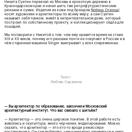
Никита Суетин переехал из Москвы в крохотную деревню в
Краснодарском крае и начал шить там ретрофутуристические
рюкзаки и сумки. Изделия из кожи под брендом
Notless Orequal
носят художники и архитекторы по всему миру, а сам Суетин
называет себя панком, живёт в непритязательном доме, который
построил по собственному проекту, и коллекционирует сёдла для
лошадей.
Мы поговорили с Никитой о том, чем ему нравится время на стыке
XIX и XX веков, почему его рюкзаки почти не покупают в России и в
чём старинная машинка Singer выигрывает у всех современных.
Текст:
Любовь Саранина
— Вы архитектор по образованию, закончили Московский
архитектурный институт. Что вас связало с шитьём?
— Архитектор — это очень широкое понятие. В этой работе есть
живопись и скульптура, много черчения, моделирования. Можно
сказать, что архитектор — это кто-то вроде режиссёра-
постановщика. Он сам выбирает, чем конкретно заниматься и чему