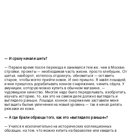
—
И сразу начали шить?
— Первое время после переезда я занимался тем же, чем в Москве:
стройки, проекты — необходимая часть жизни, просто хлебушек. От
шитья, наоборот, хотелось отдохнуть, обновиться — оставить
старое, чтобы могло прийти новое. И оно пришло. Я завёл лошадей,
и мне пришлось дорабатывать конное снаряжение, чинить сёдла. У
амуниции, которую можно купить в обычном магазине, —
чудовищное качество. Многое надо было переделывать, изобретать,
изучать историю, то, как это на самом деле должно выглядеть и
выглядело раньше. Лошади, конное снаряжение заставили меня
вытащить былые увлечения на новый уровень — так я начал делать
рюкзаки из кожи.
—
А где брали образцы того, как это «выглядело раньше»?
— Учился я исключительно на исторических коллекционных
образцах, на том, что можно купить на барахолке или увидеть в