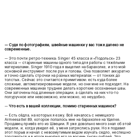
— Судя по фотографиям, швейные машинки у вас тоже далеко не
современные.
— Это почти ретро-техника: Singer 45 класса и «Подольск» 23
класса — старинные машины одного типа для работы с тяжёлыми
материалами. Singer 1910 года я выцепил на барахолке, и это мой
основной инструмент после рук и головы. Она позволяет аккуратно
и точно сделать строчки на разных материалах — от тонких до
толстых. Сейчас это считается примитивом: есть куда более
сложные, автоматизированные модели, но они мне не подходят. На
современных машинах труднее делать короткие осознанные швы.
Они заточены под длинные операции, а сделать на них что-то
полуручное или невозможно, или можно, но неудобно.
—
Что есть в вашей коллекции, помимо старинных машинок?
— Есть сёдла, на которых я езжу. Всё началось с немецкого
Armeesattel 89, которое попалось мне на барахолке на Уделке.
Продавец привёз его из Швеции. Я уже довольно много знал об этой
модели, и, когда увидел её, у меня затряслись руки. Но я подавил
этот порыв и начал с невозмутимым видом изучать седло, неспешно
торговаться и в итоге выкупил его за восемь тысяч рублей. Это