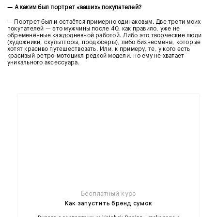
—
А каким был портрет «ваших» покупателей?
— Портрет был и остаётся примерно одинаковым. Две трети моих
покупателей — это мужчины после 40, как правило, уже не
обременённые каждодневной работой. Либо это творческие люди
(художники, скульпторы, продюсеры), либо бизнесмены, которые
хотят красиво путешествовать. Или, к примеру, те, у кого есть
красивый ретро-мотоцикл редкой модели, но ему не хватает
уникального аксессуара.
Бесплатный курс
Как запустить бренд сумок