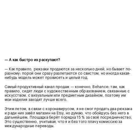
— А как быстро их раскупают?
— Как правило, рюкзаки продаются за несколько дней, но бывает по-
разному: порой они сразу разлетаются со свистом, но иногда какая-
нибудь модель может провисеть и целый год.
Самый продуктивный канал продаж — конечно, Behance: там, как
правило, сидят люди с художественным образованием, связанные с
искусством, с визуальным или предметным дизайном, поэтому им
мои изделия заходят лучше всего.
Этим летом, в связи с коронавирусом, я не смог продать два рюкзака
и ради них завёл магазин на Etsy, но думаю, что обойдусь без него в
дальнейшем. Площадка берёт порядка 15 % за своё посредничество.
Это существенно, учитывая, что я и без того плачу комиссию за
международные переводы.