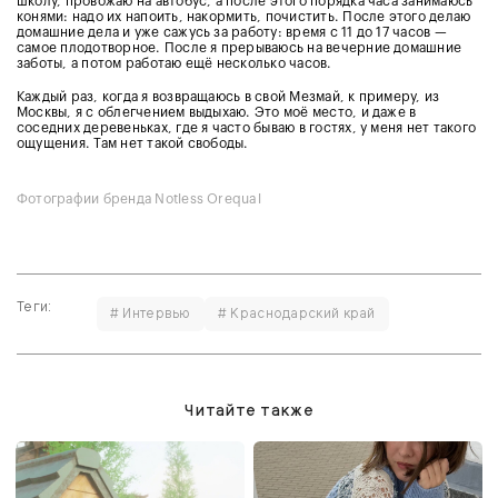
школу, провожаю на автобус, а после этого порядка часа занимаюсь
конями: надо их напоить, накормить, почистить. После этого делаю
домашние дела и уже сажусь за работу: время с 11 до 17 часов —
самое плодотворное. После я прерываюсь на вечерние домашние
заботы, а потом работаю ещё несколько часов.
Каждый раз, когда я возвращаюсь в свой Мезмай, к примеру, из
Москвы, я с облегчением выдыхаю. Это моё место, и даже в
соседних деревеньках, где я часто бываю в гостях, у меня нет такого
ощущения. Там нет такой свободы.
Фотографии бренда
Notless Orequal
Теги:
# Интервью
# Краснодарский край
Читайте также