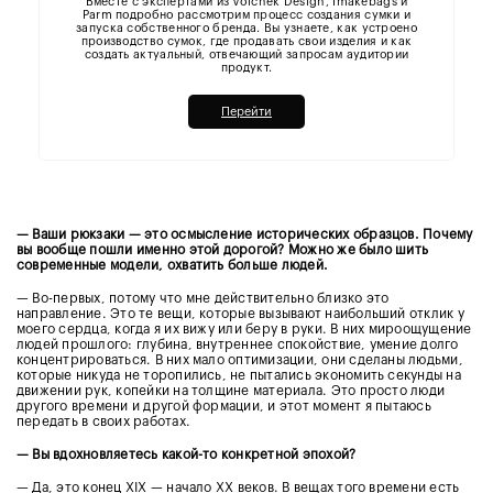
Вместе с экспертами из Volchek Design, Imakebags и
Parm подробно рассмотрим процесс создания сумки и
запуска собственного бренда. Вы узнаете, как устроено
производство сумок, где продавать свои изделия и как
создать актуальный, отвечающий запросам аудитории
продукт.
Перейти
— Ваши рюкзаки — это осмысление исторических образцов. Почему
вы вообще пошли именно этой дорогой? Можно же было шить
современные модели, охватить больше людей.
— Во-первых, потому что мне действительно близко это
направление. Это те вещи, которые вызывают наибольший отклик у
моего сердца, когда я их вижу или беру в руки. В них мироощущение
людей прошлого: глубина, внутреннее спокойствие, умение долго
концентрироваться. В них мало оптимизации, они сделаны людьми,
которые никуда не торопились, не пытались экономить секунды на
движении рук, копейки на толщине материала. Это просто люди
другого времени и другой формации, и этот момент я пытаюсь
передать в своих работах.
— Вы вдохновляетесь какой-то конкретной эпохой?
— Да, это конец XIX — начало XX веков. В вещах того времени есть