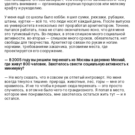
уделять внимание — организации крупных процессов или мелкому
крафту и рукоделию.
У меня ещё со школы было хобби: я шил сумки, рюкзаки, рубашки,
штаны, куртки — всё то, что люди носят каждый день. После выпуска
из университета я несколько лет проработал архитектором. Точнее,
пытался работать, пока не стало окончательно ясно, что для меня
это тупиковый путь. Во-первых, в этом слишком много социальной
активности, во-вторых — слишком много сроков, обязательств, нет
свободы для творчества. Архитектор связан по рукам и ногам:
нормами, требованиями заказчика, условиями места, где
проектируется его сооружение.
—
В 2005 году вы решили переехать из Москвы в деревню Мезмай,
где живут 800 человек. Захотелось свести социальную активность к
минимуму?
— Не могу сказать, что я совсем уж отпетый интроверт. Но меня
всегда тянуло к тишине: природа, животные, лес, горы — мне это
нравилось. И не то чтобы я решил сюда переехать — это просто
случилось, в этом не было чего-то грандиозного. Я попал в место,
которое мне понравилось, мне захотелось остаться жить тут — и я
остался.