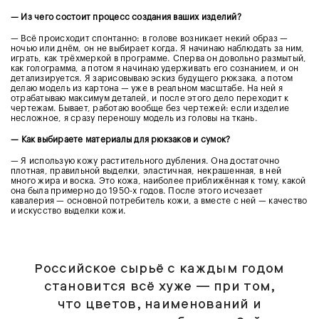
— Из чего состоит процесс создания ваших изделий?
— Всё происходит спонтанно: в голове возникает некий образ —
ночью или днём, он не выбирает когда. Я начинаю наблюдать за ним,
играть, как трёхмеркой в программе. Сперва он довольно размытый,
как голограмма, а потом я начинаю удерживать его сознанием, и он
детализируется. Я зарисовываю эскиз будущего рюкзака, а потом
делаю модель из картона — уже в реальном масштабе. На ней я
отрабатываю максимум деталей, и после этого дело переходит к
чертежам. Бывает, работаю вообще без чертежей: если изделие
несложное, я сразу переношу модель из головы на ткань.
—
Как выбираете материалы для рюкзаков и сумок?
— Я использую кожу растительного дубления. Она достаточно
плотная, правильной выделки, эластичная, некрашенная, в ней
много жира и воска. Это кожа, наиболее приближённая к тому, какой
она была примерно до 1950-х годов. После этого исчезает
кавалерия — основной потребитель кожи, а вместе с ней — качество
и искусство выделки кожи.
Российское сырьё с каждым годом
становится всё хуже — при том,
что цветов, наименований и