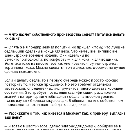
—
А что насчёт собственного производства сёдел? Пытались делать
их сами?
— Опять же я предпринимал попытки, но пришёл к тому, что лучшие
сёдла были сделаны в конце XIX века. Это немецкие, английские,
швейцарские военные модели. Они идеальны по
ремонтопригодности, по комфорту — и для коня, и для всадника.
Эстетика тоже на высоте, всё как мне нравится: ручная строчка,
коричневая кожа. Можно сделать что-то сложнее, дороже, но лучше
сделать невозможно.
Если и делать сёдла, то в первую очередь можно просто хорошо
повторить то, что уже придумано. Но это требует отдельной
мастерской, определённых инструментов, много дерева в хорошем
состоянии. Это требует повышения квалификации, расширения
знаний в ветеринарии: чтобы делать сёдла на высоком уровне,
нужно изучать биомеханику лошади. В общем, планы о собственном
производстве пока уходят всё дальше и дальше.
—
Расскажите о том, как живётся в Мезмае? Как, к примеру, выглядит
ваш день?
— Я встаю в шесть часов, делаю завтрак для дочери, собираю её в