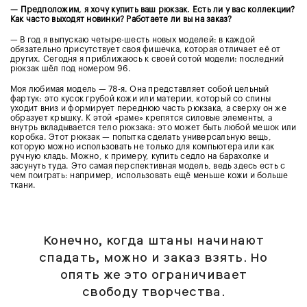
—
Предположим, я хочу купить ваш рюкзак. Есть ли у вас коллекции?
Как часто выходят новинки? Работаете ли вы на заказ?
— В год я выпускаю четыре-шесть новых моделей: в каждой
обязательно присутствует своя фишечка, которая отличает её от
других. Сегодня я приближаюсь к своей сотой модели: последний
рюкзак шёл под номером 96.
Моя любимая модель — 78-я. Она представляет собой цельный
фартук: это кусок грубой кожи или материи, который со спины
уходит вниз и формирует переднюю часть рюкзака, а сверху он же
образует крышку. К этой «раме» крепятся силовые элементы, а
внутрь вкладывается тело рюкзака: это может быть любой мешок или
коробка. Этот рюкзак — попытка сделать универсальную вещь,
которую можно использовать не только для компьютера или как
ручную кладь. Можно, к примеру, купить седло на барахолке и
засунуть туда. Это самая перспективная модель, ведь здесь есть с
чем поиграть: например, использовать ещё меньше кожи и больше
ткани.
Конечно, когда штаны начинают
спадать, можно и заказ взять. Но
опять же это ограничивает
свободу творчества.