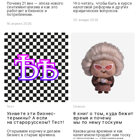
Почему 21 век — эпоха нового
Что читать, чтобы быть в курсе
сентиментализма и как это
налоговой реформы и других
работает в бизнесе и
юридических вопросов.
потреблении.
20 января 2026
16 апреля 2026
Тест
Список
Узнаете эти бизнес-
8 книг о том, куда бежит
термины? А если
время и почему
на старорусском? Тест!
мы по нему тоскуем
Открываем корчму и делаем
Какова цена времени и как
бизнес в старые времена.
капитализм продаёт нам тоску
о прошлом — специальная