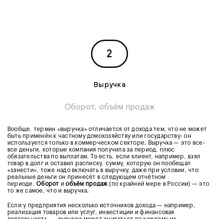
2
Выручка
Оборот, объём продаж
Вообще, термин «выручка» отличается от дохода тем, что не может
быть применён к частному домохозяйству или государству: он
используется только в коммерческом секторе. Выручка — это все-
все деньги, которые компания получила за период, плюс
обязательства по выплатам. То есть, если клиент, например, взял
товар в долг и оставил расписку, сумму, которую он пообещал
«занести», тоже надо включать в выручку, даже при условии, что
реальные деньги он принесёт в следующем отчётном
периоде.
Оборот
и
объём продаж
(по крайней мере в России) — это
то же самое, что и выручка.
Если у предприятия несколько источников дохода — например,
реализация товаров или услуг, инвестиции и финансовая
деятельность, — выручка может считаться по каждому из