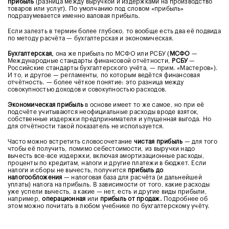
прибыль
(разница между выручкой и издержками на производство
товаров или услуг). По умолчанию под словом «прибыль»
подразумевается именно валовая прибыль.
Если залезть в термин более глубоко, то вообще есть два её подвида
по методу расчёта — бухгалтерская и экономическая.
Бухгалтерская,
она же прибыль по МСФО или РСБУ (
МСФО
—
Международные стандарты финансовой отчётности,
РСБУ
—
Российские стандарты бухгалтерского учёта, — прим. «Мастеров»).
И то, и другое — регламенты, по которым ведётся финансовая
отчётность. — более чёткое понятие: это разница между
совокупностью доходов и совокупностью расходов.
Экономическая прибыль
в основе имеет то же самое, но при её
подсчёте учитываются неофициальные расходы вроде взяток,
собственные издержки предпринимателя и упущенная выгода. Но
для отчётности такой показатель не используется.
Часто можно встретить словосочетание
чистая прибыль
— для того
чтобы её получить, помимо себестоимости, из выручки надо
вычесть все-все издержки, включая амортизационные расходы,
проценты по кредитам, налоги и другие платежи в бюджет. Если
налоги и сборы не вычесть, получится
прибыль до
налогообложения
— налоговая база для расчёта (и дальнейшей
уплаты) налога на прибыль. В зависимости от того, какие расходы
уже успели вычесть, а какие — нет, есть и другие виды прибыли,
например,
операционная
или
прибыль от продаж.
Подробнее об
этом можно почитать в любом учебнике по бухгалтерскому учёту.