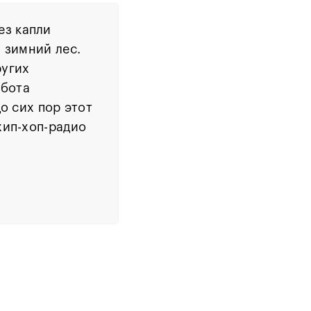
ез капли
 зимний лес.
ругих
абота
о сих пор этот
хип-хоп-радио