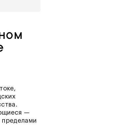
рном
e
токе,
дских
сства.
ающиеся —
а пределами