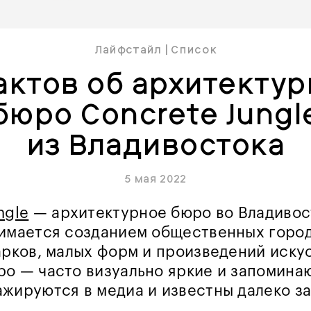
Лайфстайл
|
Список
актов об архитекту
бюро Concrete Jungl
из Владивостока
5 мая 2022
ngle
— архитектурное бюро во Владивос
нимается созданием общественных горо
арков, малых форм и произведений иску
ро — часто визуально яркие и запомин
жируются в медиа и известны далеко з