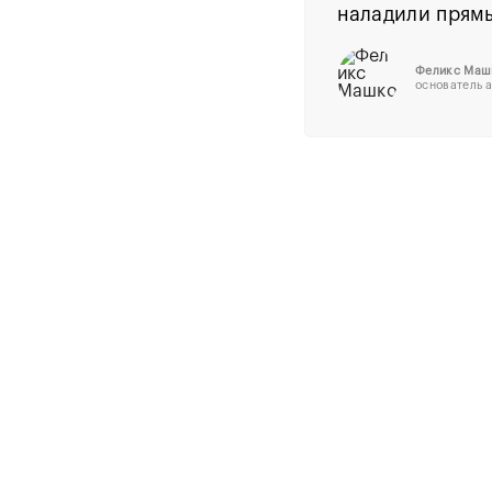
наладили прямы
Феликс Маш
основатель 