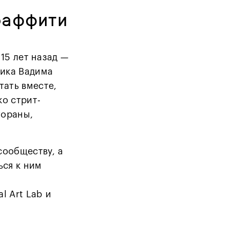
раффити
15 лет назад —
ника Вадима
ать вместе,
ко стрит-
тораны,
сообществу, а
ься к ним
l Art Lab и