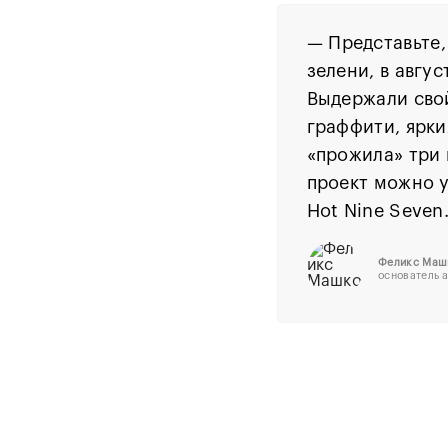
—
Представьте,
зелени, в авгу
Выдержали свой
граффити, ярки
«прожила» три 
проект можно у
Hot Nine Seven
Феликс Маш
основатель 