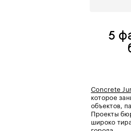
5 ф
Concrete Ju
которое за
объектов, п
Проекты бю
широко тира
города.