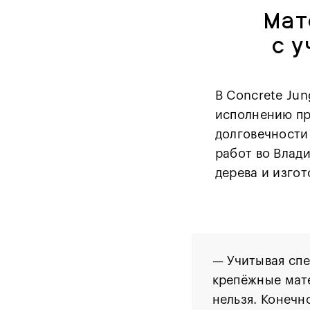
Мат
с 
В Concrete Ju
исполнению пр
долговечности
работ во Влад
дерева и изгот
—
Учитывая сп
крепёжные мате
нельзя. Конечн