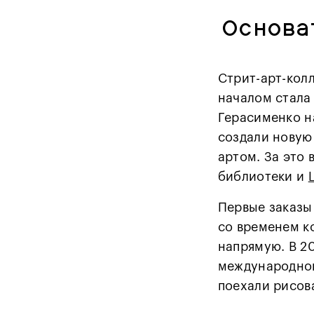
Основа
Стрит-арт-колл
началом стала
Герасименко н
создали новую 
артом. За это
библиотеки и
Первые заказы
со временем к
напрямую.
В 2
международного
поехали рисов