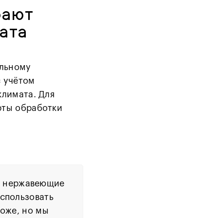
рают
ата
альному
с учётом
климата. Для
рты обработки
а нержавеющие
использовать
роже, но мы