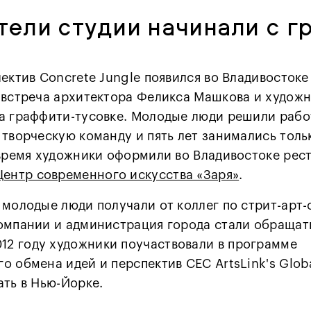
тели студии начинали с г
ектив Concrete Jungle появился во Владивостоке 
 встреча архитектора Феликса Машкова и худож
а граффити-тусовке. Молодые люди решили работ
творческую команду и пять лет занимались толь
 время художники оформили во Владивостоке рес
Центр современного искусства «Заря»
.
 молодые люди получали от коллег по стрит-арт-
омпании и администрация города стали обращат
012 году художники поучаствовали в программе
 обмена идей и перспектив CEC ArtsLink's Globa
ать в Нью-Йорке.